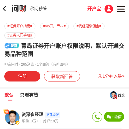
秒问秒答
·
开户宝
#证券开户指南#
#vip开户专栏#
#找经理谈佣金#
#证券入门手册#
青岛证券开户账户权限说明，默认开通交
易品种范围
叩富问财 · 265浏览 · 1个回答（有新回答）
注册
1分钟入驻>
获取新回答
默认
只看有赞
首发
资深崔经理
证券经理
帮助10万+
好评2.9万