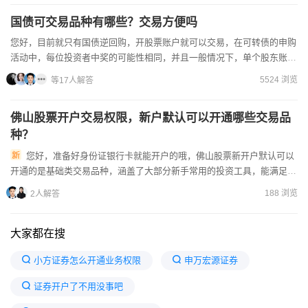
国债可交易品种有哪些？交易方便吗
您好，目前就只有国债逆回购，开股票账户就可以交易，在可转债的申购
活动中，每位投资者中奖的可能性相同，并且一般情况下，单个股东账户
若提交了多次申购，仅初次申请会被接受。进行可转债到股票的...
5524 浏览
等17人解答
佛山股票开户交易权限，新户默认可以开通哪些交易品
种？
您好，准备好身份证银行卡就能开户的哦，佛山股票新开户默认可以
开通的是基础类交易品种，涵盖了大部分新手常用的投资工具，能满足初
期的理财需求。股票开户后想获得更多投资灵感？加我微信，分享市...
188 浏览
2人解答
大家都在搜
小方证券怎么开通业务权限
申万宏源证券
证券开户了不用没事吧