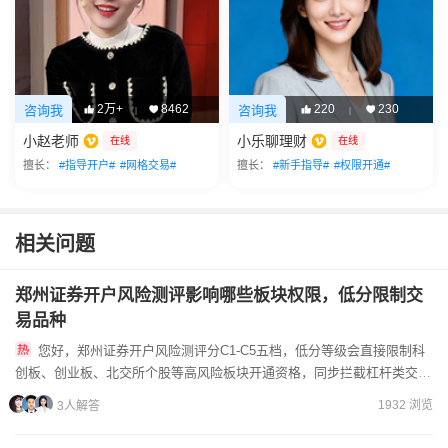
2万+
8462
220
230
咨询我
咨询我
|
|
小赵老师
小乐聊理财
在线
在线
擅长：
#指导开户#
#网格交易#
擅长：
#新手指导#
#权限开通#
相关问题
郑州证券开户风险测评影响哪些板块权限，低分限制交
易品种
您好，郑州证券开户风险测评分C1-C5五档，低分等级会直接限制科
创板、创业板、北交所个股等高风险板块开通资格，同步拦截杠杆类交易
品种。我来帮您分等级梳理权限限制规则：（1）C1保守型、...
1932 浏览
3人解答