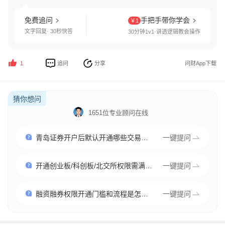
免费追问
手把手带你学会
￥1
文字回复· 30秒快答
30分钟1v1·讲透逻辑教会操作
追问
分享
问财App下载
1
猜你想问
1651位专业顾问在线
青岛证券开户后默认开通哪些交易品种
一键提问
开通创业板/科创板/北交所权限需满足什么条件
一键提问
融资融券权限开通门槛和流程是怎样的
一键提问