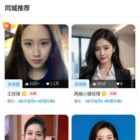
同城推荐
10万+
1.1万
2932
6
咨询我
咨询我
|
|
王经理
两融小嫒经理
在线
在线
擅长：
#新手指导#
#权限开通#
擅长：
#新手指导#
#权限开通#