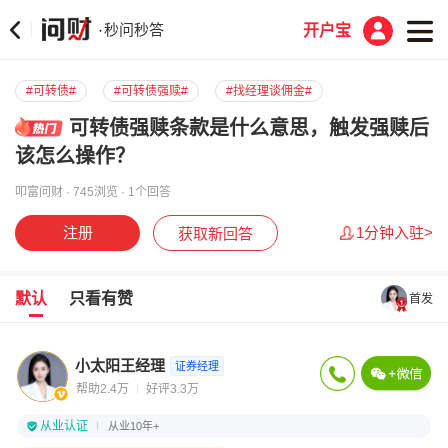
秒问秒答
·
开户宝
#可转债#
#可转债强赎#
#找经理谈佣金#
可转债强赎条款是什么意思，触发强赎后
该怎么操作？
叩富问财 · 745浏览 · 1个回答
注册
1分钟入驻>
获取新回答
默认
只看有赞
首发
小太阳王经理
证券经理
帮助2.4万
好评3.3万
从业认证
从业10年+