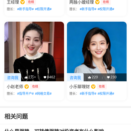
王经理
两融小嫒经理
在线
在线
擅长：
#新手指导#
#权限开通#
擅长：
#新手指导#
#权限开通#
2万+
8462
220
230
咨询我
咨询我
|
|
小赵老师
小乐聊理财
在线
在线
擅长：
#指导开户#
#网格交易#
擅长：
#新手指导#
#权限开通#
相关问题