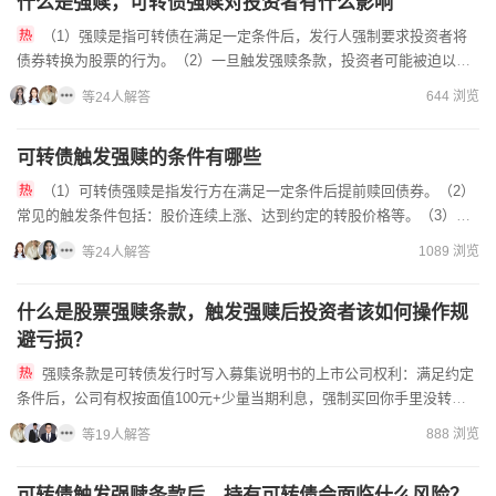
什么是强赎，可转债强赎对投资者有什么影响
（1）强赎是指可转债在满足一定条件后，发行人强制要求投资者将
债券转换为股票的行为。（2）一旦触发强赎条款，投资者可能被迫以较
低价格转股，导致损失部分收益。（3）对于未及时转股的投资者来...
644 浏览
等24人解答
可转债触发强赎的条件有哪些
（1）可转债强赎是指发行方在满足一定条件后提前赎回债券。（2）
常见的触发条件包括：股价连续上涨、达到约定的转股价格等。（3）一
旦触发强赎，投资者需及时决定是否转股或卖出。如果你对可转债...
1089 浏览
等24人解答
什么是股票强赎条款，触发强赎后投资者该如何操作规
避亏损？
强赎条款是可转债发行时写入募集说明书的上市公司权利：满足约定
条件后，公司有权按面值100元+少量当期利息，强制买回你手里没转股
的可转债，不是到期还本，是提前强制收回。公司核心目的：逼投...
888 浏览
等19人解答
可转债触发强赎条款后，持有可转债会面临什么风险？