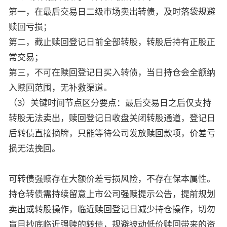
第一，在最后交易日二级市场卖出转债，及时落袋规避
赎回亏损；
第二，截止赎回登记日前全部转股，转股后持有正股正
常交易；
第三，不可在赎回登记日买入转债，当日持仓会全额纳
入赎回范围，无补救渠道。
（3）关键时间节点区分要点：最后交易日之后仅支持
转股无法卖出，赎回登记日收盘关闭转股通道，登记日
后转债直接摘牌，只能等待公司发放赎回款项，价差亏
损无法挽回。
可转债强赎存在大额价差亏损风险，不存在保本属性。
持仓转债需持续留意上市公司强赎提示公告，提前规划
卖出或转股操作，临近赎回登记日减少持仓操作，切勿
盲目抄底临近强赎的转债，规避被动低价赎回带来的资