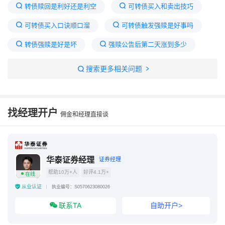
转债赎回是利好还是利空
可转债买入和卖出技巧
可转债买入口诀顺口溜
可转债触发强赎是好事吗
转债强赎是好是坏
强赎公告后第二天涨到多少
融资融券什么意思
可转债套利的6种方法
搜索更多相关问题
可转债被强制赎回正股会跌吗
为什么强赎之后变妖股
为什么不建议玩可转债
找经理开户
佣金和经理直接谈
可转债触发强赎条款
华泰证券经理
证券经理
帮助10万+人
好评4.1万+
在线
从业认证
执业编号：S0570623080026
联系TA
自助开户>