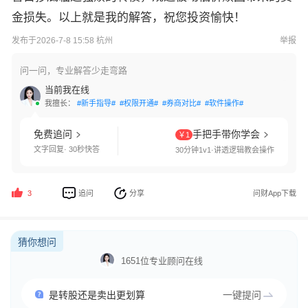
金损失。
以上就是我的解答，祝您投资愉快！
发布于2026-7-8 15:58 杭州
举报
问一问，专业解答少走弯路
当前我在线
我擅长：
#新手指导#
#权限开通#
#券商对比#
#软件操作#
免费追问
手把手带你学会
￥1
文字回复· 30秒快答
30分钟1v1·讲透逻辑教会操作
追问
分享
问财App下载
3
猜你想问
1651位专业顾问在线
是转股还是卖出更划算
一键提问