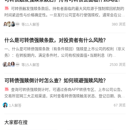
可转债触发强赎条款后，持有者面临的最大风险源于强制赎回机制的
时间紧迫性与价格确定性。一旦发行公司宣布行使强赎权，通常会在公告
中设定一个最后交易日和转股截止日，投资者必须在该期限前选择卖...
380 浏览
等11人解答
什么是可转债强赎条款，对投资者有什么风险？
一、什么是可转债强赎条款（有条件赎回）强赎是上市公司的权利（非义
务）：在转股期内，满足条件时，公司有权按面值+当期利息（约
100.1~103元/张），强制买回未转股的转债。核心触发条件...
2530 浏览
等15人解答
可转债强赎倒计时怎么查？如何规避强赎风险？
查询可转债强赎倒计时，可通过券商APP转债专区、上市公司公告、
交易所官网三大正规渠道，实时查看转债强赎触发状态、登记日期、执行
日期，精准把控风险。持仓转债需每日更新公告，重点关注“提前...
67 浏览
1人解答
大家都在搜