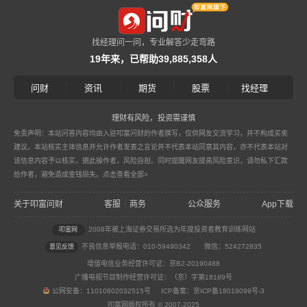
找经理问一问，专业解答少走弯路
19年来，已帮助39,885,358人
|
|
|
|
问财
资讯
期货
股票
找经理
理财有风险，投资需谨慎
免责声明：本站问答内容均由入驻叩富问财的作者撰写，仅供网友交流学习，并不构成买卖
建议。本站核实主体信息并允许作者发表之言论并不代表本站同意其内容，亦不代表本站对
该信息内容予以核实，据此操作者，风险自担。同时提醒网友提高风险意识，请勿私下汇款
给作者，避免造成金钱损失。
点击查看全部>
关于叩富问财
客服
商务
公众服务
App下载
|
2008年被上海证券交易所选为年度投资者教育训练网站
叩富网
不良信息举报电话：010-59490342
微信：524272835
意见反馈
增值电信业务经营许可证：京B2-20190488
广播电视节目制作经营许可证：（京）字第18189号
公网安备：11010802032515号 ICP备案：京ICP备18019099号-3
叩富网版权所有 © 2007-2025