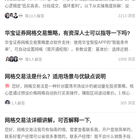
心逻辑是“低买高卖、分段成交、循环套利”。以下从实操角度拆解：设定
中枢价格与网格间距以当前价为基准，上下按固...
2213 浏览
等10人解答
华宝证券网格交易策略，有资深人士可以指导一下吗?
华宝证券网格交易策略要点‌‌软件支持‌：使用华宝智投APP的"智能条件
单"，可自动设置网格（需开通权限）。‌参数设置‌：‌基准价‌：选择近期震
荡中轴（如股价10元）。‌间距‌：建议1%...
1056 浏览
等5人解答
网格交易法是什么？适用场景与优缺点说明
您好，网格交易法是一种针对震荡市场设计的被动量化投资策略，核
心是通过预设价格网格自动执行买卖操作，赚取区间波动差价。1.核心原
理：把标的的价格区间分成若干等份“网格”，当价格下跌到网格...
305 浏览
1人解答
网格交易法详细讲解，可否解释一下,
您好，网格交易法我司有指南的哦，需要查看联系我，开户是很简单的，
联系好客户经理可以省很多事情的，联系卢经理！我不会什么销售手段！