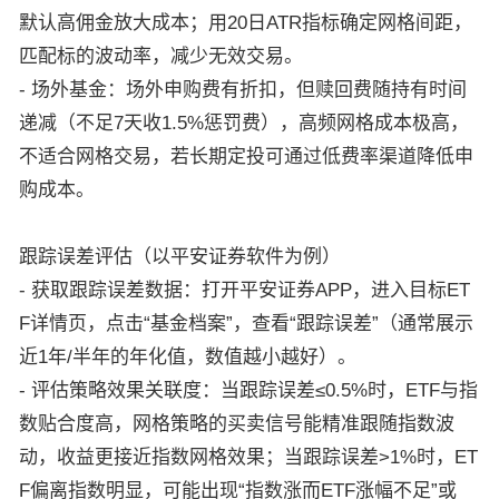
默认高佣金放大成本；用20日ATR指标确定网格间距，
匹配标的波动率，减少无效交易。
- 场外基金：场外申购费有折扣，但赎回费随持有时间
递减（不足7天收1.5%惩罚费），高频网格成本极高，
不适合网格交易，若长期定投可通过低费率渠道降低申
购成本。
跟踪误差评估（以平安证券软件为例）
- 获取跟踪误差数据：打开平安证券APP，进入目标ET
F详情页，点击“基金档案”，查看“跟踪误差”（通常展示
近1年/半年的年化值，数值越小越好）。
- 评估策略效果关联度：当跟踪误差≤0.5%时，ETF与指
数贴合度高，网格策略的买卖信号能精准跟随指数波
动，收益更接近指数网格效果；当跟踪误差>1%时，ET
F偏离指数明显，可能出现“指数涨而ETF涨幅不足”或