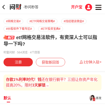
秒问秒答
·
开户宝
#网格交易#
#ETF网格交易策略#
#找经理谈佣金#
#炒股软件下载专区#
#ETF投资宝典#
etf网格交易法软件，有资深人士可以指
导一下吗?
叩富问财 · 564浏览 · 4个回答
注册
1分钟入驻>
获取新回答
存款
1%
利率时代！
钱
还在银行躺平？三招让你资产年化
提高20%
，
限时
3天解锁→
默认
首发