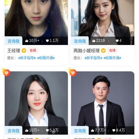
10万+
1.1万
2219
4
咨询我
咨询我
|
|
王经理
两融小嫒经理
在线
在线
擅长：
#新手指导#
#权限开通#
擅长：
#新手指导#
#权限开通#
10万+
5.3万
7.7万+
8.4万
咨询我
咨询我
|
|