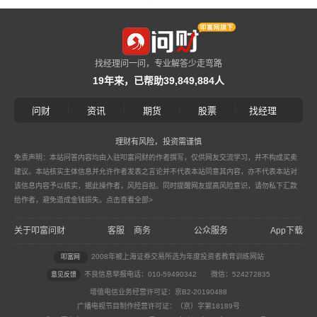
找经理问一问，专业解答少走弯路
19年来，已帮助39,849,884人
|
|
|
|
问财
资讯
期货
股票
找经理
理财有风险，投资需谨慎
免责声明：本站问答内容均由入驻叩富问财的作者撰写，仅供网友交流学习，并不构成买卖
建议。本站核实主体信息并允许作者发表之言论并不代表本站同意其内容，亦不代表本站对
该信息内容予以核实，据此操作者，风险自担。同时提醒网友提高风险意识，请勿私下汇款
给作者，避免造成金钱损失。
点击查看全部>
关于叩富问财
客服
商务
公众服务
App下载
|
2008年被上海证券交易所选为年度投资者教育训练网站
叩富网
不良信息举报电话：010-59490342
微信：524272835
意见反馈
增值电信业务经营许可证：京B2-20190488
广播电视节目制作经营许可证：（京）字第18189号