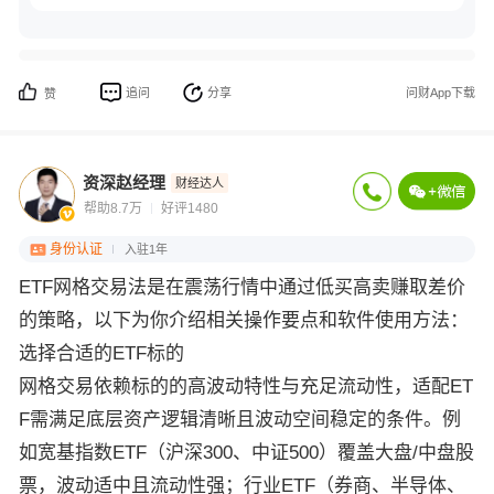
追问
分享
问财App下载
赞
资深赵经理
财经达人
帮助8.7万
好评1480
身份认证
入驻1年
ETF网格交易法是在震荡行情中通过低买高卖赚取差价
的策略，以下为你介绍相关操作要点和软件使用方法：
选择合适的ETF标的
网格交易依赖标的的高波动特性与充足流动性，适配ET
F需满足底层资产逻辑清晰且波动空间稳定的条件。例
如宽基指数ETF（沪深300、中证500）覆盖大盘/中盘股
票，波动适中且流动性强；行业ETF（券商、半导体、