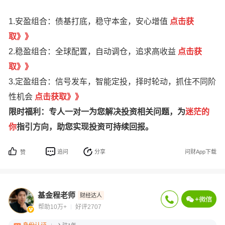
1.安盈组合：债基打底，稳守本金，安心增值
点
击获
取
》
》
2.稳盈组合：全球配置，自动调仓，追求高收益
点击获
取》》
3.定盈组合：信号发车，智能定投，择时轮动，抓住不同阶
性机会
点击获取》》
限时福利：专人一对一为您解决投资相关问题，为
迷茫的
你
指引方向，助您实现投资可持续回报。
追问
分享
问财App下载
赞
基金程老师
财经达人
帮助10万+
好评2707