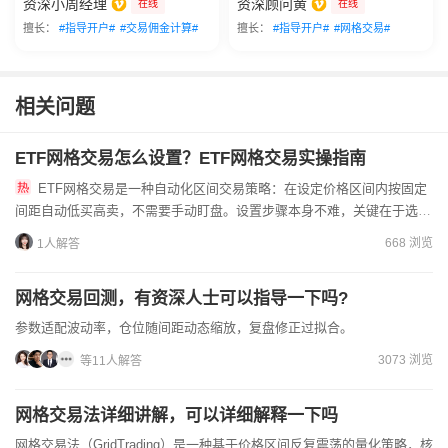
资深小周经理
资深顾问黄
在线
在线
擅长：
#指导开户#
#交易佣金计算#
擅长：
#指导开户#
#网格交易#
相关问题
ETF网格交易怎么设置？ETF网格交易实操指南
ETF网格交易是一种自动化区间交易策略：在设定价格区间内按固定
间距自动低买高卖，不需要手动盯盘。设置步骤本身不难，关键在于选对
ETF品种和合理设置参数（区间、间距、每笔金额），下文从原...
668 浏览
1人解答
网格交易回测，有资深人士可以指导一下吗?
参数适配波动率，仓位随间距动态缩放，复盘修正过拟合。
3073 浏览
等11人解答
网格交易法详细讲解，可以详细解释一下吗
网格交易法（GridTrading）是一种基于价格区间反复震荡的量化策略，核