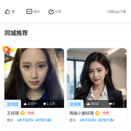
追问
分享
问财App下载
赞
同城推荐
10万+
1.1万
2932
6
咨询我
咨询我
|
|
王经理
两融小嫒经理
在线
在线
擅长：
#新手指导#
#权限开通#
擅长：
#新手指导#
#权限开通#