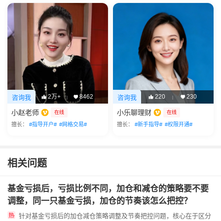
2万+
8462
220
230
咨询我
咨询我
|
|
小赵老师
小乐聊理财
在线
在线
擅长：
#指导开户#
#网格交易#
擅长：
#新手指导#
#权限开通#
相关问题
基金亏损后，亏损比例不同，加仓和减仓的策略要不要
调整，同一只基金亏损，加仓的节奏该怎么把控？
针对基金亏损后的加仓减仓策略调整及节奏把控问题，核心在于区分