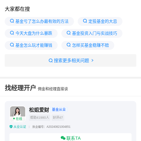
大家都在搜
基金亏了怎么办最有效的方法
定投基金的大忌
今天大盘为什么暴跌
基金投资入门与实战技巧
基金怎么玩才能赚钱
怎样买基金稳赚不赔
基金跌的时候买还是涨的时候买
搜索更多相关问题
基金说白了就是别人帮你买
基金跌到100%是不是就亏完了
基金最佳买入时间
找经理开户
佣金和经理直接谈
基金天天跌会把钱亏完吗
基金跌的时候买入怎么计算收益
松姐爱财
基金从业
帮助41980人
好评47
在线
从业认证
执业编号：A20240821004851
联系TA