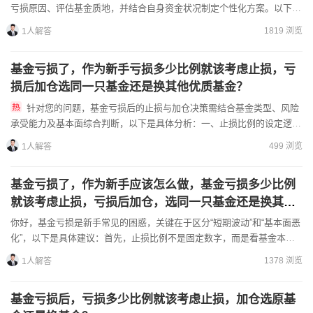
亏损原因、评估基金质地，并结合自身资金状况制定个性化方案。以下分
情况拆解：一、不同亏损比例下的策略调整1.小幅度亏损（5%以...
1819 浏览
1人解答
基金亏损了，作为新手亏损多少比例就该考虑止损，亏
损后加仓选同一只基金还是换其他优质基金？
针对您的问题，基金亏损后的止损与加仓决策需结合基金类型、风险
承受能力及基本面综合判断，以下是具体分析：一、止损比例的设定逻辑
1.按风险等级差异化设置：-低风险产品（货币/纯债基金）：几...
499 浏览
1人解答
基金亏损了，作为新手应该怎么做，基金亏损多少比例
就该考虑止损，亏损后加仓，选同一只基金还是换其他
优质基金？
你好，基金亏损是新手常见的困惑，关键在于区分“短期波动”和“基本面恶
化”，以下是具体建议：首先，止损比例不是固定数字，而是看基金本
质：如果基金的核心逻辑没变（比如基金经理未更换、持仓行...
1378 浏览
1人解答
基金亏损后，亏损多少比例就该考虑止损，加仓选原基