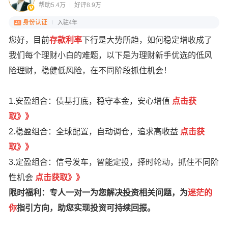
帮助5.4万
好评8.9万
身份认证
入驻4年
您好，目前
存款利率
下行是大势所趋，如何稳定增收成了
我们每个理财小白的难题，以下是为理财新手优选的低风
险理财，稳健低风险，在不同阶段抓住机会！
1.安盈组合：债基打底，稳守本金，安心增值
点
击获
取
》
》
2.稳盈组合：全球配置，自动调仓，追求高收益
点击获
取》》
3.定盈组合：信号发车，智能定投，择时轮动，抓住不同阶
性机会
点击获取》》
限时福利：专人一对一为您解决投资相关问题，为
迷茫的
你
指引方向，助您实现投资可持续回报。