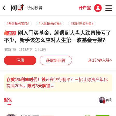
秒问秒答
·
开户宝
#基金投资宝典#
#大盘投资必备#
#找经理谈佣金#
刚入门买基金，就遇到大盘大跌直接亏了
不少，新手该怎么应对人生第一波基金亏损？
叩富问财 · 1368浏览 · 1个回答
注册
1分钟入驻>
获取新回答
存款
1%
利率时代！
钱
还在银行躺平？三招让你资产年化
提高20%
，
限时
3天解锁→
默认
首发