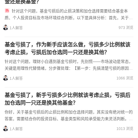
金还是换基金？
针对这个问题，基金亏损后的止损决策和加仓选择需要结合基金本
质、个人投资目标及市场环境综合判断，以下是具体分析：首先，关于止
损比例的设定：止损并非固定数值，需根据三大维度灵活调整：1.*...
973 浏览
1人解答
基金亏损了，作为新手应该怎么做，亏损多少比例就该
考虑止损，亏损后加仓选同一只还是换其他？
针对这个问题，理财小白遇到基金亏损时，先别慌——市场波动是常态，
关键是用理性代替情绪，分步骤处理：【第一步：先搞清楚亏损的原因】
亏损不是单一问题，要区分两种情况：1.市场系统性下跌：比...
1066 浏览
1人解答
基金亏损了，新手亏损多少比例就该考虑止损，亏损后
加仓选同一只还是换其他基金？
你好，关于基金亏损后的止损比例和加仓选择问题，其实没有绝对统一的
答案，需要结合你的投资目标、基金类型和风险承受能力来灵活判断。下
面我分两部分帮你梳理，新手朋友可以对照自己的情况参考：一...
1013 浏览
1人解答