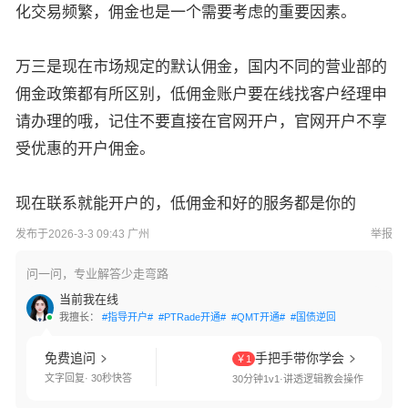
化交易频繁，佣金也是一个需要考虑的重要因素。
万三是现在市场规定的默认佣金，国内不同的营业部的
佣金政策都有所区别，低佣金账户要在线找客户经理申
请办理的哦，记住不要直接在官网开户，官网开户不享
受优惠的开户佣金。
现在联系就能开户的，低佣金和好的服务都是你的
发布于2026-3-3 09:43 广州
举报
问一问，专业解答少走弯路
当前我在线
我擅长：
#指导开户#
#PTRade开通#
#QMT开通#
#国债逆回购#
#交易软件
免费追问
手把手带你学会
￥1
文字回复· 30秒快答
30分钟1v1·讲透逻辑教会操作