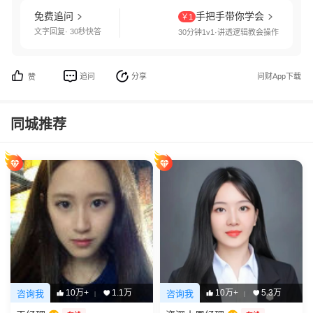
免费追问
手把手带你学会
￥1
文字回复· 30秒快答
30分钟1v1·讲透逻辑教会操作
追问
分享
问财App下载
赞
同城推荐
10万+
1.1万
10万+
5.3万
咨询我
咨询我
|
|