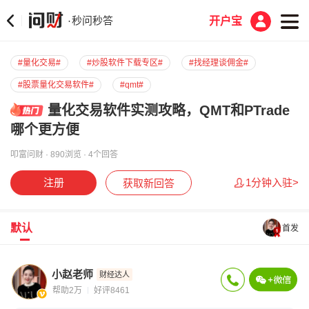
秒问秒答
·
开户宝
#量化交易#
#炒股软件下载专区#
#找经理谈佣金#
#股票量化交易软件#
#qmt#
量化交易软件实测攻略，QMT和PTrade
哪个更方便
叩富问财 · 890浏览 · 4个回答
注册
1分钟入驻>
获取新回答
默认
首发
小赵老师
财经达人
帮助2万
好评8461