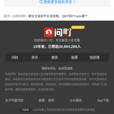
搜索更多相关资讯
首页
>
30秒问财
>
量化交易软件实测攻略，QMT和PTrade哪个更方便
找经理问一问，专业解答少走弯路
19年来，已帮助39,864,289人
|
|
|
|
问财
资讯
期货
股票
找经理
理财有风险，投资需谨慎
免责声明：本站问答内容均由入驻叩富问财的作者撰写，仅供网友交流学习，并不构成买卖
建议。本站核实主体信息并允许作者发表之言论并不代表本站同意其内容，亦不代表本站对
该信息内容予以核实，据此操作者，风险自担。同时提醒网友提高风险意识，请勿私下汇款
给作者，避免造成金钱损失。
点击查看全部>
关于叩富问财
客服
商务
公众服务
App下载
|
2008年被上海证券交易所选为年度投资者教育训练网站
叩富网