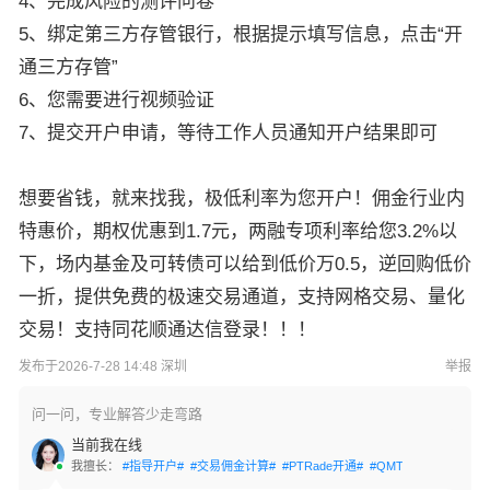
4、完成风险的测评问卷
5、绑定第三方存管银行，根据提示填写信息，点击“开
通三方存管”
6、您需要进行视频验证
7、提交开户申请，等待工作人员通知开户结果即可
想要省钱，就来找我，极低利率为您开户！佣金行业内
特惠价，期权优惠到1.7元，两融专项利率给您3.2%以
下，场内基金及可转债可以给到低价万0.5，逆回购低价
一折，提供免费的极速交易通道，支持网格交易、量化
交易！支持同花顺通达信登录！！！
发布于2026-7-28 14:48 深圳
举报
问一问，专业解答少走弯路
当前我在线
我擅长：
#指导开户#
#交易佣金计算#
#PTRade开通#
#QMT开通#
#网格交