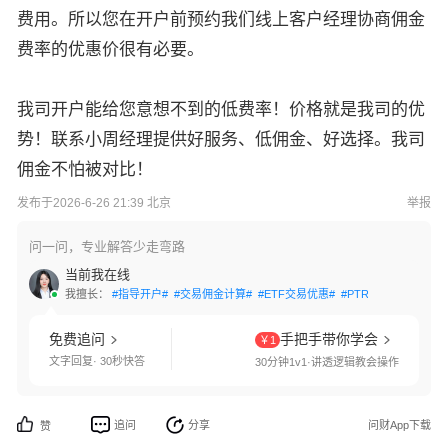
费用。所以您在开户前预约我们线上客户经理协商佣金
费率的优惠价很有必要。
我司开户能给您意想不到的低费率！价格就是我司的优
势！联系小周经理提供好服务、低佣金、好选择。我司
佣金不怕被对比！
发布于2026-6-26 21:39 北京
举报
问一问，专业解答少走弯路
当前我在线
我擅长：
#指导开户#
#交易佣金计算#
#ETF交易优惠#
#PTRade开通#
#QM
免费追问
手把手带你学会
￥1
文字回复· 30秒快答
30分钟1v1·讲透逻辑教会操作
追问
分享
问财App下载
赞