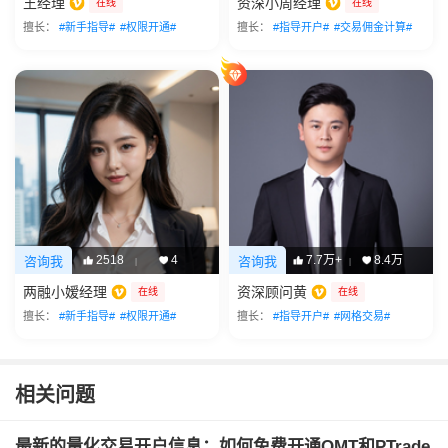
王经理
资深小周经理
在线
在线
擅长：
#新手指导#
#权限开通#
擅长：
#指导开户#
#交易佣金计算#
2518
4
7.7万+
8.4万
咨询我
咨询我
|
|
两融小嫒经理
资深顾问黄
在线
在线
擅长：
#新手指导#
#权限开通#
擅长：
#指导开户#
#网格交易#
相关问题
最新的量化交易开户信息：如何免费开通QMT和PTrade