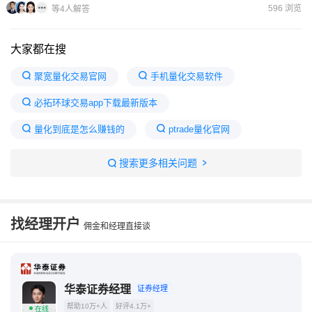
势，从而进行交易。手机量化交易软件比较好的有：恒生Ptrade...
596 浏览
等4人解答
大家都在搜
聚宽量化交易官网
手机量化交易软件
必拓环球交易app下载最新版本
量化到底是怎么赚钱的
ptrade量化官网
国泰君安量化交易开通条件
qmt量化平台
搜索更多相关问题
4元投资买涨买跌的app
量化交易软件免费版
迅投qmt官网
迅投qmt手机版下载
找经理开户
佣金和经理直接谈
幻方量化官网
华泰证券经理
证券经理
帮助10万+人
好评4.1万+
在线