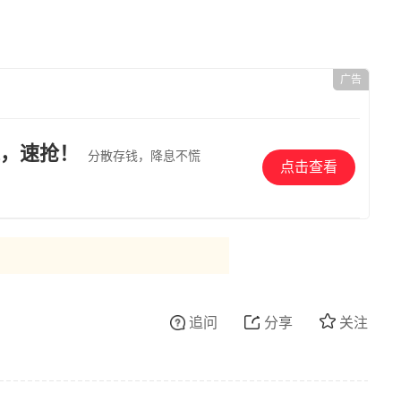
广告
，速抢！
分散存钱，降息不慌
点击查看
追问
分享
关注