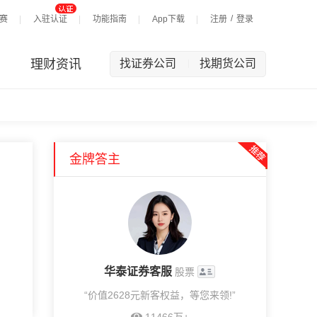
/
赛
入驻认证
功能指南
App下载
注册
登录
理财资讯
找证券公司
找期货公司
|
金牌答主
华泰证券客服
股票
“价值2628元新客权益，等您来领!”