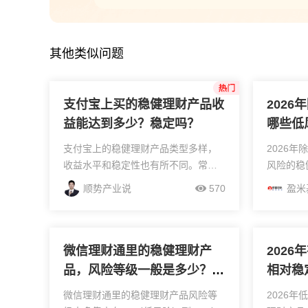
小太阳王经理刚刚回答了“广州
资深小周经理刚刚回答了“QM
其他类似问题
支付宝上买的稳健理财产品收
202
益能达到多少？稳定吗？
哪些低
荐？
支付宝上的稳健理财产品类型多样，
2026
收益水平和稳定性也有所不同。常见
风险的稳
的稳健理财产品包括货币基金、银行
介绍：银
顺势产业说
570
盈米
定期存款、债券基金等。货币基金主
风险等级
要投资于货币市场工具，具有流动性
保障。20
强、风险低的特点，其年化...
2.0%-2.2
微信理财通里的稳健理财产
202
品，风险等级一般是多少？适
相对稳
合保守型投资者吗？
考虑？
微信理财通里的稳健理财产品风险等
2026