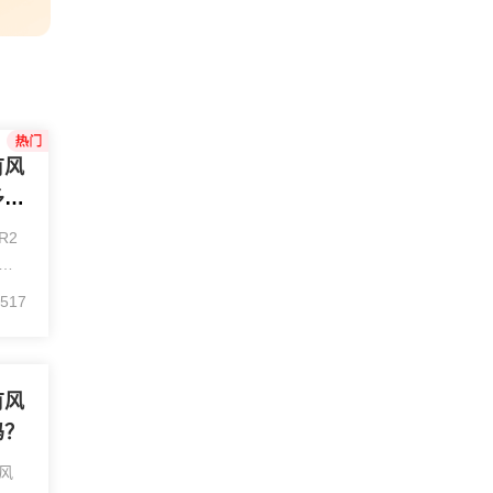
有风
多
R2
面
利
517
致
险
有风
吗？
风