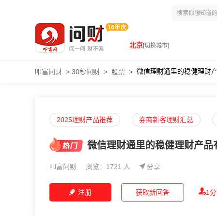
北京
[切换城市]
微信理财通里的稳健理财
叩富问财
>
30秒问财
>
股票
>
2025理财产品推荐
券商新客理财汇总
微信理财通里的稳健理财产品
叩富问财
浏览：1721 人
分享
注册
获取新回答
1