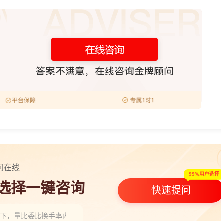
问在线
99%用户选择
人选择一键咨询
快速提问
一下，量比委比换手率内盘外盘要怎么去看呢？”