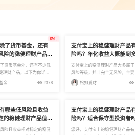
股票开户券商排行，本地头部券商怎么选(附选型建议)”
T开通选券商，不同券商功能权限有差异吗？”
6年除了货币基金，还有
支付宝上的稳健理财产品
风险的稳健理财产品推
险吗？年化收益大概能到
少？
年除了货币基金外，还有不少低
支付宝上的稳健理财产品大多属于
健理财产品，以下为你详细
风险等级，并非完全无风险，主要
行相关产品-银行大额存单：
临信用风险（如底层资产违约）和
基金
2378
松姐爱财
为R1，50万元内受存款保险
率波动风险（市场利率上升可能导
26年1年期收益约
产品净值微跌），不过这类产品风
%...
相对可控，适合追求稳健...
6年有哪些低风险且收益
支付宝上的稳健理财产品
定的稳健理财产品值得
险吗？适合保守型投资者
年低风险且收益相对稳定的稳健
您好，支付宝上的稳健理财产品有