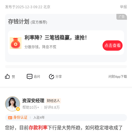
发布于2025-12-3 09:22 北京
举报
广告
存钱计划
(官方推荐)
利率降？三笔钱稳赢，速抢！
点击查看
分散存钱，降息不慌
追问
分享
问财App下载
赞
资深安经理
财经达人
帮助10万+
好评8.8万
身份认证
入驻4年
您好，目前
存款利率
下行是大势所趋，如何稳定增收成了