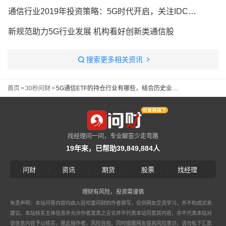
通信行业2019年投资策略：5G时代开启，关注IDC行业投资机会
新规范助力5G行业发展 机构看好创新类通信股
搜索更多相关资讯
首页
>
30秒问财
>
5G通信ETF的持仓行业有哪些，结合历史业绩，当下是否可以购买？
找经理问一问，专业解答少走弯路
19年来，已帮助39,849,884人
|
|
|
|
问财
资讯
期货
股票
找经理
理财有风险，投资需谨慎
免责声明：本站问答内容均由入驻叩富问财的作者撰写，仅供网友交流学习，并不构成买卖
建议。本站核实主体信息并允许作者发表之言论并不代表本站同意其内容，亦不代表本站对
该信息内容予以核实，据此操作者，风险自担。同时提醒网友提高风险意识，请勿私下汇款