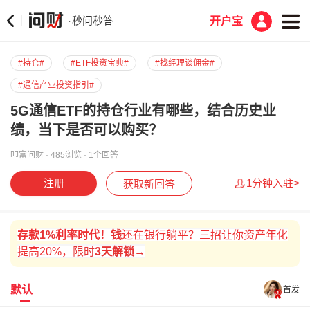
秒问秒答
·
开户宝
#持仓#
#ETF投资宝典#
#找经理谈佣金#
#通信产业投资指引#
5G通信ETF的持仓行业有哪些，结合历史业
绩，当下是否可以购买？
叩富问财 · 485浏览 · 1个回答
注册
1分钟入驻>
获取新回答
存款
1%
利率时代！
钱
还在银行躺平？三招让你资产年化
提高20%
，
限时
3天解锁→
默认
首发