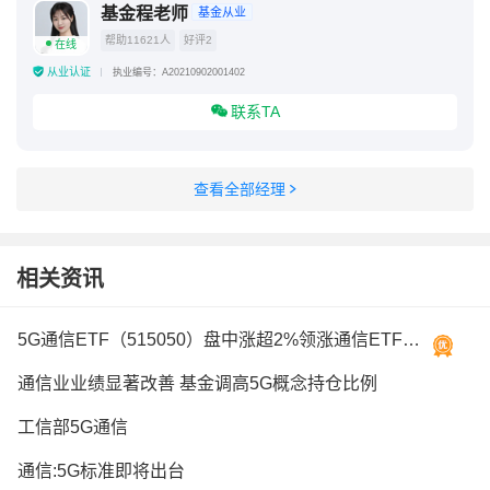
基金程老师
基金从业
帮助11621人
好评2
在线
从业认证
执业编号：A20210902001402
联系TA
查看全部经理
相关资讯
5G通信ETF（515050）盘中涨超2%领涨通信ETF，工业富联涨超7%
通信业业绩显著改善 基金调高5G概念持仓比例
工信部5G通信
通信:5G标准即将出台