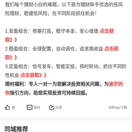
我们每个理财小白的难题，以下是为理财新手优选的低风
险理财，稳健低风险，在不同阶段抓住机会！
1.安盈组合：债基打底，稳守本金，安心增值
点
击获
取
》
》
2.稳盈组合：全球配置，自动调仓，追求高收益
点击获
取》》
3.定盈组合：信号发车，智能定投，择时轮动，抓住不同阶
性机会
点击获取》》
限时福利：专人一对一为您解决投资相关问题，为
迷茫的
你
指引方向，助您实现投资可持续回报。
追问
分享
问财App下载
赞
同城推荐