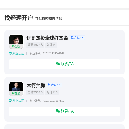
5gETF和通信ETF哪个好
老股民为何不买ETF
找经理开户
佣金和经理直接谈
远哥定投全球好基金
基金从业
帮助1977人
好评11
在线
从业认证
执业编号：A20241218008926
联系TA
大何奔腾
基金从业
帮助7552人
好评115
在线
从业认证
执业编号：A20241107007316
联系TA