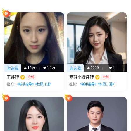
10万+
1.1万
2219
4
咨询我
咨询我
|
|
王经理
两融小嫒经理
在线
在线
擅长：
#新手指导#
#权限开通#
擅长：
#新手指导#
#权限开通#