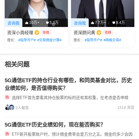
10万+
5.3万
7.7万+
8.4万
咨询我
咨询我
|
|
资深小周经理
资深顾问黄
在线
在线
擅长：
#指导开户#
#交易佣金计算#
擅长：
#指导开户#
#网格交易#
相关问题
5G通信ETF的持仓行业有哪些，和同类基金对比，历史
业绩如何，是否值得购买？
选择ETF首先要看其持仓股票的标的还有其权重，在考虑是否申赎
1519 浏览
2人解答
5G通信ETF历史业绩如何，现在能否购买？
ETF新开股票账户时，预计佣金费率会是万分之五。佣金的多少会因