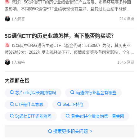
您好！5G通信ETF的历史业绩会受5G产业发展、市场环境等多种因
素影响，不同的5G通信ETF业绩表现也有差异，且其过往业绩不能预示
未来表现。和同类基金对比时，要综合考虑费率、跟踪误差、...
214 浏览
1人解答
5G通信ETF的历史业绩怎样，当下能否购买呢？
以华夏中证5G通信主题ETF（基金代码：515050）为例，其历史业
绩波动较大：2022年受宏观经济下行、疫情反复等多重因素影响，全年下
跌37.57%，跑输同类平均的-19.50%；2...
1345 浏览
1人解答
大家都在搜
芯片etf可以长期持有吗
5g通信行业基金有哪些
ETF是什么意思
5GETF持仓
5g通信ETF还能涨吗
黄金etf持仓量查询第一黄金网
5GETF还能持有吗
通信5GETF
搜索更多相关问题