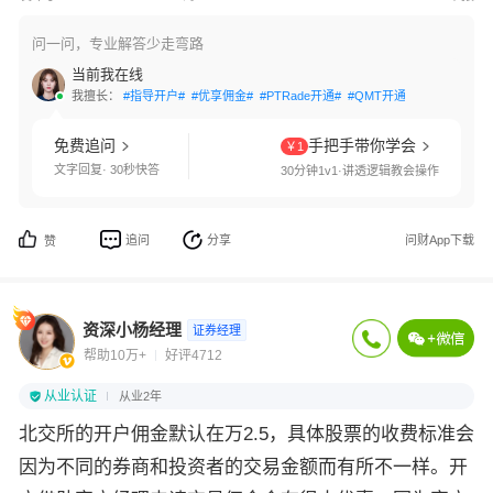
问一问，专业解答少走弯路
当前我在线
我擅长：
#指导开户#
#优享佣金#
#PTRade开通#
#QMT开通#
#客户经理对
免费追问
手把手带你学会
￥1
文字回复· 30秒快答
30分钟1v1·讲透逻辑教会操作
追问
分享
问财App下载
赞
资深小杨经理
证券经理
帮助10万+
好评4712
从业认证
从业2年
北交所的开户佣金默认在万2.5，具体股票的收费标准会
因为不同的券商和投资者的交易金额而有所不一样。开