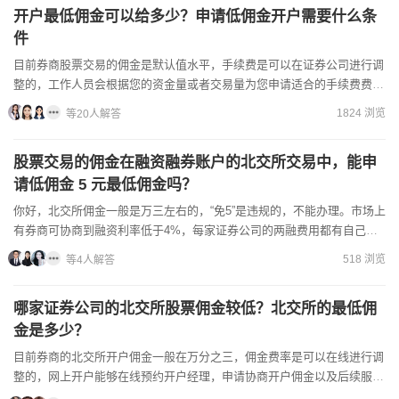
开户最低佣金可以给多少？申请低佣金开户需要什么条
件
目前券商股票交易的佣金是默认值水平，手续费是可以在证券公司进行调
整的，工作人员会根据您的资金量或者交易量为您申请适合的手续费费
率，您可以在开户前事先预约好证券公司的客户经理，让线上的客...
1824 浏览
等20人解答
股票交易的佣金在融资融券账户的北交所交易中，能申
请低佣金 5 元最低佣金吗？
你好，北交所佣金一般是万三左右的，“免5”是违规的，不能办理。市场上
有券商可协商到融资利率低于4%，每家证券公司的两融费用都有自己的
收费标准，主要是根据您的资金量来进行调整，低利率是需...
518 浏览
等4人解答
哪家证券公司的北交所股票佣金较低？北交所的最低佣
金是多少？
目前券商的北交所开户佣金一般在万分之三，佣金费率是可以在线进行调
整的，网上开户能够在线预约开户经理，申请协商开户佣金以及后续服
务，低佣开户是没有资金要求的，您只需与开户经理协商好佣金再...