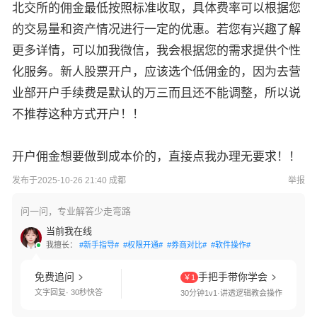
北交所的佣金最低按照标准收取，具体费率可以根据您
的交易量和资产情况进行一定的优惠。若您有兴趣了解
更多详情，可以加我微信，我会根据您的需求提供个性
化服务。新人股票开户，应该选个低佣金的，因为去营
业部开户手续费是默认的万三而且还不能调整，所以说
不推荐这种方式开户！！
开户佣金想要做到成本价的，直接点我办理无要求！！
发布于2025-10-26 21:40 成都
举报
问一问，专业解答少走弯路
当前我在线
我擅长：
#新手指导#
#权限开通#
#券商对比#
#软件操作#
免费追问
手把手带你学会
￥1
文字回复· 30秒快答
30分钟1v1·讲透逻辑教会操作