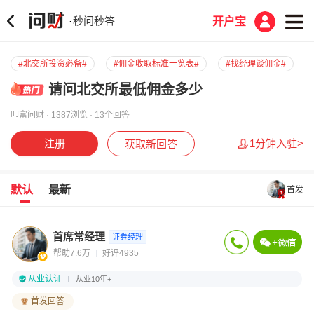
秒问秒答
·
开户宝
#北交所投资必备#
#佣金收取标准一览表#
#找经理谈佣金#
请问北交所最低佣金多少
叩富问财 · 1387浏览 · 13个回答
注册
1分钟入驻>
获取新回答
默认
最新
首发
首席常经理
证券经理
帮助7.6万
好评4935
从业认证
从业10年+
首发回答