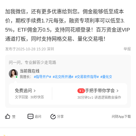
加我微信，还有更多优惠给到您。佣金能够低至成本
价，期权手续费1.7元每张，融资专项利率可以低至3.
5%，ETF佣金万0.5，支持同花顺登录！百万资金送VIP
通道打板，同时支持网格交易、量化交易哦！
发布于2025-10-28 15:20 深圳
举报
问一问，专业解答少走弯路
当前我在线
我擅长：
#指导开户#
#北交所开通#
#交易软件指导#
#量化交易#
#两融利率
免费追问
手把手带你学会
￥1
文字回复· 30秒快答
30分钟1v1·讲透逻辑教会操作
追问
分享
问财App下载
赞