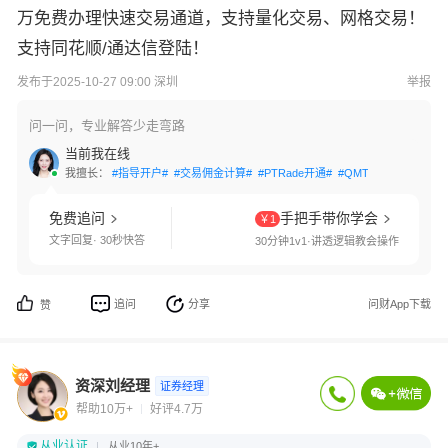
万免费办理快速交易通道，支持量化交易、网格交易！
支持同花顺/通达信登陆！
发布于2025-10-27 09:00 深圳
举报
问一问，专业解答少走弯路
当前我在线
我擅长：
#指导开户#
#交易佣金计算#
#PTRade开通#
#QMT开通#
#网格交
免费追问
手把手带你学会
￥1
文字回复· 30秒快答
30分钟1v1·讲透逻辑教会操作
追问
分享
问财App下载
赞
资深刘经理
证券经理
帮助10万+
好评4.7万
从业认证
从业10年+