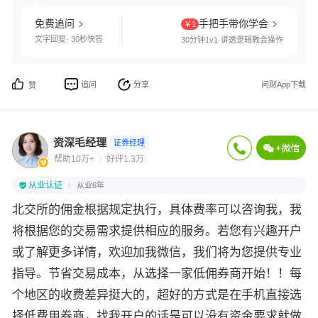
免费追问
手把手带你学会
￥1
文字回复· 30秒快答
30分钟1v1·讲透逻辑教会操作
追问
分享
问财App下载
赞
资深毛经理
证券经理
帮助10万+
好评1.3万
从业认证
从业6年
北交所的佣金根据规定执行，具体费率可以咨询我，我
将根据您的交易需求提供相应的服务。若您有兴趣开户
或了解更多详情，欢迎加我微信，我们将为您提供专业
指导。节省交易成本，从选择一家低佣券商开始！！每
个地区的收费差异挺大的，超好的方式是在手机直接选
择低费用券商，找我开户的话是可以没有资金要求就做