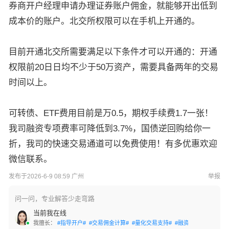
券商开户经理申请办理证券账户佣金，就能够开出低到
成本价的账户。北交所权限可以在手机上开通的。
目前开通北交所需要满足以下条件才可以开通的：开通
权限前20日日均不少于50万资产，需要具备两年的交易
时间以上。
可转债、ETF费用目前是万0.5，期权手续费1.7一张！
我司融资专项费率可降低到3.7%，国债逆回购给你一
折，我司的快速交易通道可以免费使用！有多优惠欢迎
微信联系。
发布于2026-6-9 08:59 广州
举报
问一问，专业解答少走弯路
当前我在线
我擅长：
#指导开户#
#交易佣金计算#
#量化交易支持#
#融资融券办理#
#港