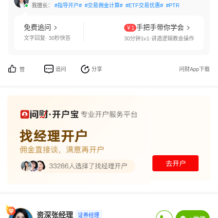
我擅长：
#指导开户#
#交易佣金计算#
#ETF交易优惠#
#PTRade开通#
#QM
免费追问
手把手带你学会
￥1
文字回复· 30秒快答
30分钟1v1·讲透逻辑教会操作
追问
分享
问财App下载
赞
资深张经理
证券经理