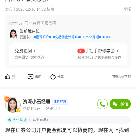
发布于2025-12-10 14:32 杭州
举报
问一问，专业解答少走弯路
当前我在线
我擅长：
#指导开户#
#交易佣金计算#
#PTRade开通#
#QMT开通#
#两融利
免费追问
手把手带你学会
￥1
文字回复· 30秒快答
30分钟1v1·讲透逻辑教会操作
追问
分享
问财App下载
赞
资深小石经理
证券经理
帮助10万+
好评1.1万
从业认证
从业10年+
现在证券公司开户佣金都是可以协商的，现在网上找到