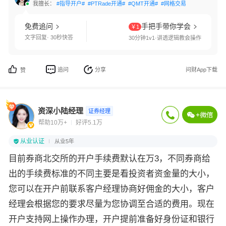
我擅长：
#指导开户#
#PTRade开通#
#QMT开通#
#网格交易#
#国债逆回购#
免费追问
手把手带你学会
￥1
文字回复· 30秒快答
30分钟1v1·讲透逻辑教会操作
追问
分享
问财App下载
赞
资深小陆经理
证券经理
帮助10万+
好评5.1万
从业认证
从业5年
目前券商北交所的开户手续费默认在万3，不同券商给
出的手续费标准的不同主要是看投资者资金量的大小，
您可以在开户前联系客户经理协商好佣金的大小，客户
经理会根据您的要求尽量为您协调至合适的费用。现在
开户支持网上操作办理，开户提前准备好身份证和银行