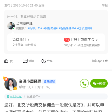
发布于2025-10-26 21:40 盘锦
举报
问一问，专业解答少走弯路
当前我在线
我擅长：
#指导开户#
#网格交易#
#智能条件单#
#国债逆回购#
#交易接口#
免费追问
手把手带你学会
￥1
文字回复· 30秒快答
30分钟1v1·讲透逻辑教会操作
追问
分享
问财App下载
赞
资深小周经理
证券经理
帮助10万+
好评5.3万
从业认证
从业10年+
您好，北交所股票交易佣金一般默认是万3，并可以申