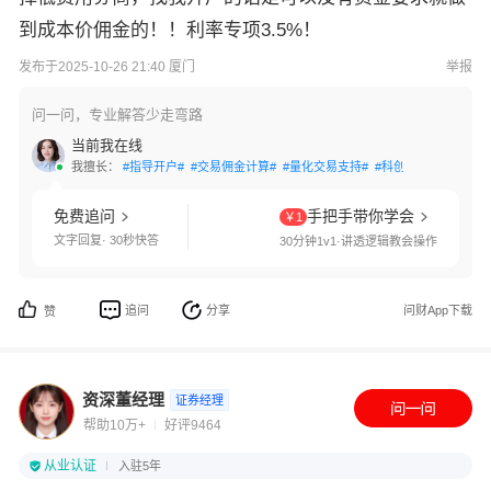
到成本价佣金的！！利率专项3.5%！
发布于2025-10-26 21:40 厦门
举报
问一问，专业解答少走弯路
当前我在线
我擅长：
#指导开户#
#交易佣金计算#
#量化交易支持#
#科创板开通#
#创业
免费追问
手把手带你学会
￥1
文字回复· 30秒快答
30分钟1v1·讲透逻辑教会操作
追问
分享
问财App下载
赞
资深董经理
证券经理
帮助10万+
好评9464
从业认证
入驻5年