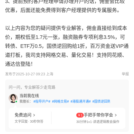
3、提前预约客户经理申请办理开户的话，佣金会比较
优惠，后面还能免费得到客户经理提供的专属服务。
以上内容为您的疑问提供专业解答，佣金直接给到成本
价，期权低至1.7元一张，融资融券专项利息3.5%，可
转债、ETF万0.5，国债逆回购给1折，百万资金送VIP通
道打板，我司支持网格交易、量化交易！支持同花顺、
通达信登陆！
发布于2025-10-27 09:23 上海
举报
问一问，专业解答少走弯路
当前我在线
我擅长：
#指导开户#
#网格交易#
#港股通开通#
#国债逆回购#
#交易软件指
免费追问
手把手带你学会
￥1
文字回复· 30秒快答
30分钟1v1·讲透逻辑教会操作