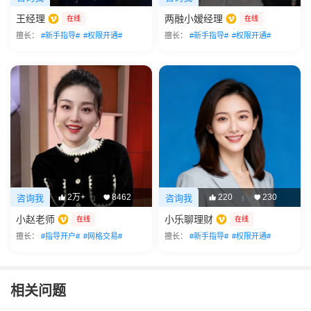
王经理
两融小嫒经理
在线
在线
擅长：
#新手指导#
#权限开通#
擅长：
#新手指导#
#权限开通#
2万+
8462
220
230
咨询我
咨询我
|
|
小赵老师
小乐聊理财
在线
在线
擅长：
#指导开户#
#网格交易#
擅长：
#新手指导#
#权限开通#
相关问题