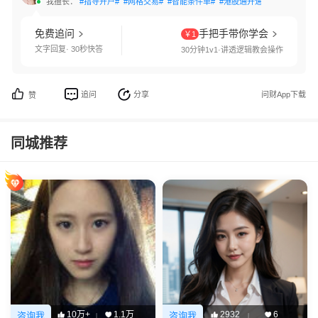
我擅长：
#指导开户#
#网格交易#
#智能条件单#
#港股通开通#
#北交所开通
免费追问
手把手带你学会
￥1
文字回复· 30秒快答
30分钟1v1·讲透逻辑教会操作
追问
分享
问财App下载
赞
同城推荐
10万+
1.1万
2932
6
咨询我
咨询我
|
|