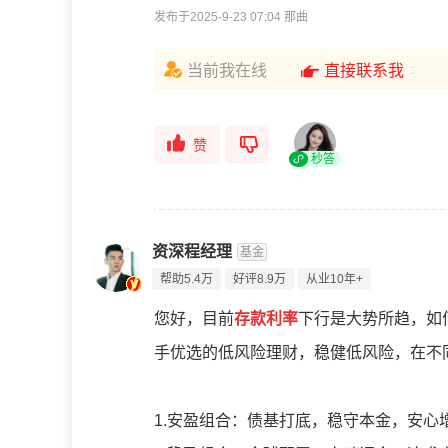
发布于2025-9-23 07:04 那曲
当前我在线
直接联系我
赞
秒答
资深程经理
基金
帮助5.4万
好评8.9万
从业10年+
您好，目前
存款利率
下行是大势所趋，如
手优选的低风险理财，稳健低风险，在不
1.安盈组合：债基打底，稳守本金，安心