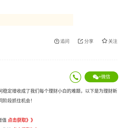
追问
分享
关注
+微信
何稳定增收成了我们每个理财小白的难题，以下是为理财新
同阶段抓住机会！
增值
点
击获取
》
》