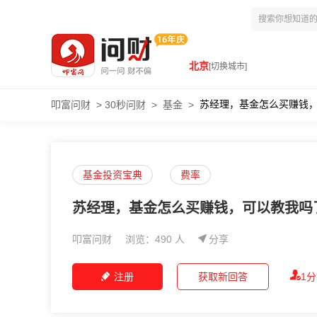
北京
[切换城市]
苏经理，基金怎么买赚钱
叩富问财
>
30秒问财
>
基金
>
基金投资宝典
费率
苏经理，基金怎么买赚钱，可以教我吗
叩富问财
浏览：490 人
分享
注册
获取新回答
1