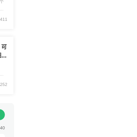
个
场
，我
411
拆
标
，可
细说
的
好
252
年
取
:40