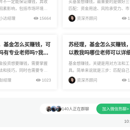
并不一定能保证赚钱，其收
买基金想赚钱，最重要的是做好三
因素影响，包括市场环境、
匹配：资金用途、风险承受力、市
、选择的基金类型以及投资
环境。比如去年有位30岁程序员
小达经理
15664
资深齐顾问
1
和行为等。以下是对基金定
帮他做了风险测评后，将每月工资
况的详细分析：市场环境的
成三份：日常零钱放货币三佳，目
期下行时，定投...
教育金配日富一日债基组...
，基金怎么买赚钱，可
苏经理，基金怎么买赚钱
吗有专业老师吗?我想
以教我吗哪位老师可以详
下
下
金投资想要赚钱，需要掌握
基金想赚钱，关键是用对方法和工
法和技巧，同时也需要专业
具。简单来说就是三步：匹配自己
我们盈米基金叩富团队就有
风险承受能力、选对产品类型、做
赵经理
1023
资深齐顾问
1
的投研团队和老师为您服
持仓管理。比如去年有个上班族把
叩富团队核心成员包括首席
终奖分成三份，短期的钱买随时能
何剑波老师和团队负...
的货基组合，中期的钱配置债...
140人正在群聊
加入微信热聊>
10