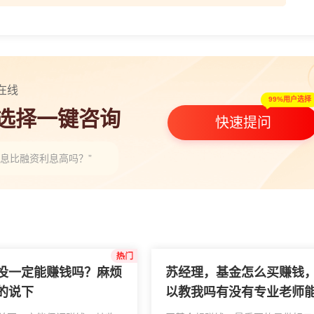
在线
99%用户选择
人选择一键咨询
快速提问
息比融资利息高吗？”
投一定能赚钱吗？麻烦
苏经理，基金怎么买赚钱
的说下
以教我吗有没有专业老师
忙说下,谢谢