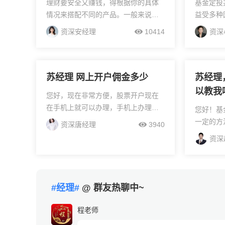
理财要安全又赚钱，得根据你的具体
基金定投
情况来搭配不同的产品。一般来说，
益受多种
低风险的理财产品安全性较高，比如
定投时间
资深安经理
10414
资深
国债、货币基金、债券基金等。国债
者的情绪
是国家发行的债券，信用度超高，基
投收益情
本没什么风险，收益也比较...
影响市场长
苏经理 网上开户佣金多少
苏经理
以教我
您好，现在非常方便，股票开户现在
要了解
在手机上就可以办理，手机上办理也
您好！基
是很简单的，只需要完成信息录入和
一定的方
资深唐经理
3940
银行卡绑定就可以了，新开账户的下
的指导。
资深
一交易日起可以正常交易，如果您还
非常专业
有其他问题或不...
务。盈米
投资顾问
#经理#
@ 群友热聊中~
程老师