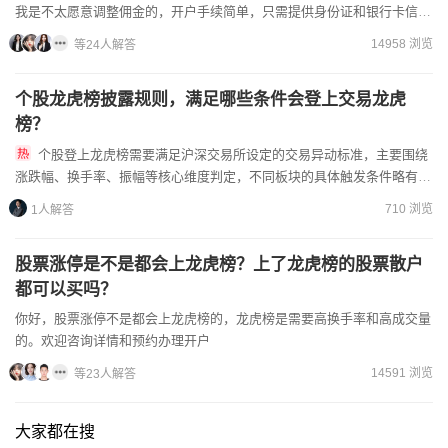
我是不太愿意调整佣金的，开户手续简单，只需提供身份证和银行卡信
息，可以线上办理，欢迎联系我，立即办理成本价极低的佣金开户...
14958 浏览
等24人解答
个股龙虎榜披露规则，满足哪些条件会登上交易龙虎
榜？
个股登上龙虎榜需要满足沪深交易所设定的交易异动标准，主要围绕
涨跌幅、换手率、振幅等核心维度判定，不同板块的具体触发条件略有差
异。我来给您拆解成易懂的几点：1.单日涨跌幅偏离值达±7%：...
710 浏览
1人解答
股票涨停是不是都会上龙虎榜？上了龙虎榜的股票散户
都可以买吗？
你好，股票涨停不是都会上龙虎榜的，龙虎榜是需要高换手率和高成交量
的。欢迎咨询详情和预约办理开户
14591 浏览
等23人解答
大家都在搜