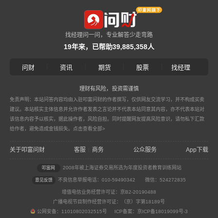
找经理问一问，专业解答少走弯路
19年来，已帮助39,885,358人
|
|
|
|
问财
资讯
期货
股票
找经理
理财有风险，投资需谨慎
免责声明：本站问答内容均由入驻叩富问财的作者撰写，仅供网友交流学习，并不构成买卖
建议。本站核实主体信息并允许作者发表之言论并不代表本站同意其内容，亦不代表本站对
该信息内容予以核实，据此操作者，风险自担。同时提醒网友提高风险意识，请勿私下汇款
给作者，避免造成金钱损失。
点击查看全部>
关于叩富问财
客服
商务
公众服务
App下载
|
2008年被上海证券交易所选为年度投资者教育训练网站
叩富网
不良信息举报电话：010-59490342
微信：524272835
意见反馈
增值电信业务经营许可证：京B2-20190488
广播电视节目制作经营许可证：（京）字第18189号
公网安备：11010802032515号 ICP备案：京ICP备18019099号-3