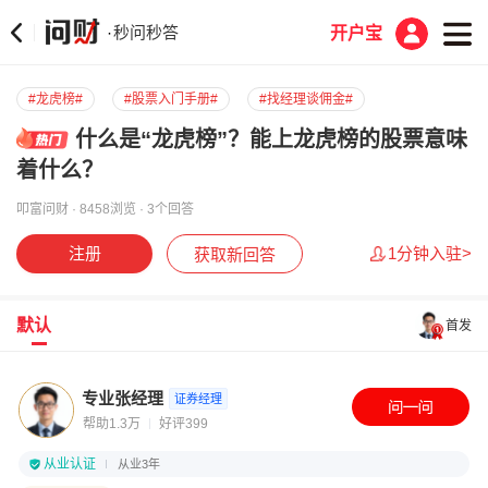
秒问秒答
·
开户宝
#龙虎榜#
#股票入门手册#
#找经理谈佣金#
什么是“龙虎榜”？能上龙虎榜的股票意味
着什么？
叩富问财 · 8458浏览 · 3个回答
注册
1分钟入驻>
获取新回答
默认
首发
专业张经理
证券经理
帮助1.3万
好评399
从业认证
从业3年