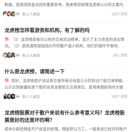
数据，是观测资金动向的重要参考。我来帮您梳理龙虎榜公示的主要内
容：（1）上榜标的名称、证券代码、当日涨跌幅、偏离值、换手率等...
1557 浏览
等13人解答
龙虎榜怎样看游资和机构，有了解的吗
（1）龙虎榜是每日公布的交易异动榜单，显示了主力资金的进出情
况。（2）游资通常指短线炒作的散户或小机构，他们的操作节奏快，波
动大；机构则更注重基本面，操作更为稳健。（3）可以通过观察上...
841 浏览
等16人解答
什么是龙虎榜，请简述一下
您好，龙虎榜是沪深证券交易所每日收盘公示的异动个股交易明细，
公示达到披露标准个股的买卖金额前五交易席位，是用来跟踪场内大额资
金流向的官方公开数据。（1）上榜硬性条件：股票满足任意一条标...
3407 浏览
等17人解答
龙虎榜股票对于散户来说有什么参考意义吗？龙虎榜股
票是好的还是坏的啊？
成本价超低佣金开户就选刘经理。佣金默认万三，一般来说已经开的账户