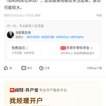
（如机构席位异动），这类股票短期受关注度高，波动
可能较大。
发布于2025-8-27 09:55 深圳
举报
问一问，专业解答少走弯路
当前我在线
我擅长：
#新手指导#
#权限开通#
#券商对比#
#软件操作#
免费追问
手把手带你学会
￥1
文字回复· 30秒快答
30分钟1v1·讲透逻辑教会操作
追问
分享
问财App下载
赞