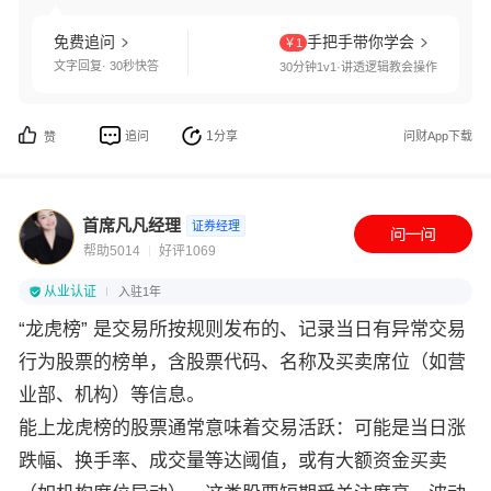
免费追问
手把手带你学会
￥1
文字回复· 30秒快答
30分钟1v1·讲透逻辑教会操作
1
追问
分享
问财App下载
赞
首席凡凡经理
证券经理
帮助5014
好评1069
从业认证
入驻1年
“龙虎榜” 是交易所按规则发布的、记录当日有异常交易
行为股票的榜单，含股票代码、名称及买卖席位（如营
业部、机构）等信息。
能上龙虎榜的股票通常意味着交易活跃：可能是当日涨
跌幅、换手率、成交量等达阈值，或有大额资金买卖