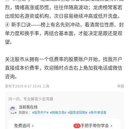
烈，情绪高涨或恐慌，往往伴随高波动；龙虎榜常客若
出现知名游资或机构，次日容易继续冲高或低开洗盘。
④ 新手口诀——榜上有名先别冲动，看清席位性质、封
单力度和换手率，再结合基本面，才能决定是跟还是观
望。
关注股市从拥有一个低费率的股票账户开始，找我开户
直接成本价费率，欢迎随时点击右上角加我电话或微信
咨询。
发布于2025-8-27 15:41 上海
举报
问一问，专业解答少走弯路
当前我在线
我擅长：
#指导开户#
#网格交易#
#国债逆回购#
#条件单设置#
#交易软件下
免费追问
手把手带你学会
￥1