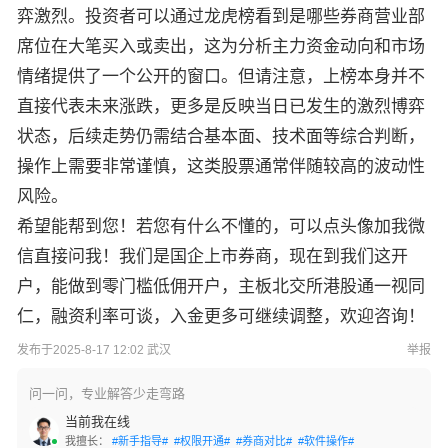
弈激烈。投资者可以通过龙虎榜看到是哪些券商营业部
席位在大笔买入或卖出，这为分析主力资金动向和市场
情绪提供了一个公开的窗口。但请注意，上榜本身并不
直接代表未来涨跌，更多是反映当日已发生的激烈博弈
状态，后续走势仍需结合基本面、技术面等综合判断，
操作上需要非常谨慎，这类股票通常伴随较高的波动性
风险。
希望能帮到您！若您有什么不懂的，可以点头像加我微
信直接问我！我们是国企上市券商，现在到我们这开
户，能做到零门槛低佣开户，主板北交所港股通一视同
仁，融资利率可谈，入金更多可继续调整，欢迎咨询！
发布于2025-8-17 12:02 武汉
举报
问一问，专业解答少走弯路
当前我在线
我擅长：
#新手指导#
#权限开通#
#券商对比#
#软件操作#