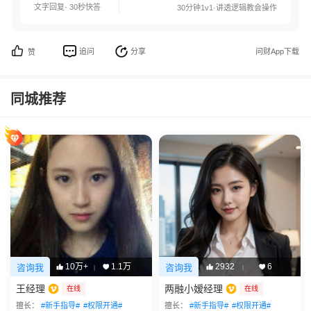
文字回复· 30秒快答
30分钟1v1·讲透逻辑教会操作
追问
分享
问财App下载
赞
同城推荐
10万+
1.1万
2932
6
咨询我
咨询我
|
|
王经理
两融小嫒经理
在线
在线
擅长：
#新手指导#
#权限开通#
擅长：
#新手指导#
#权限开通#