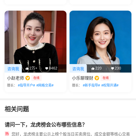
2万+
8462
220
230
咨询我
咨询我
|
|
小赵老师
小乐聊理财
在线
在线
擅长：
#指导开户#
#网格交易#
擅长：
#新手指导#
#权限开通#
相关问题
请问一下，龙虎榜会公布哪些信息？
您好，龙虎榜主要公示上榜个股当日买卖席位、成交金额等核心交易