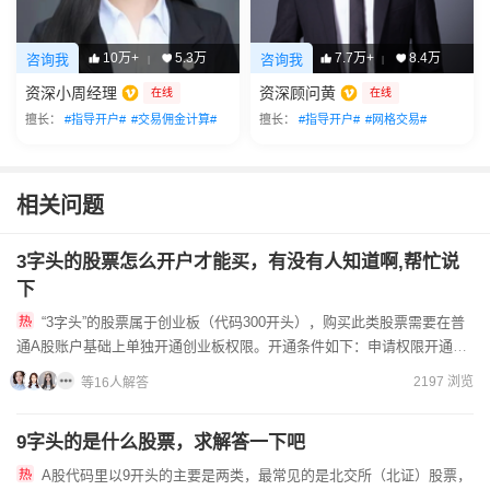
10万+
5.3万
7.7万+
8.4万
咨询我
咨询我
|
|
资深小周经理
资深顾问黄
在线
在线
擅长：
#指导开户#
#交易佣金计算#
擅长：
#指导开户#
#网格交易#
相关问题
3字头的股票怎么开户才能买，有没有人知道啊,帮忙说
下
“3字头”的股票属于创业板（代码300开头），购买此类股票需要在普
通A股账户基础上单独开通创业板权限。开通条件如下：申请权限开通前
20个交易日，证券账户及资金账户内的日均资产不低于10...
2197 浏览
等16人解答
9字头的是什么股票，求解答一下吧
A股代码里以9开头的主要是两类，最常见的是北交所（北证）股票，