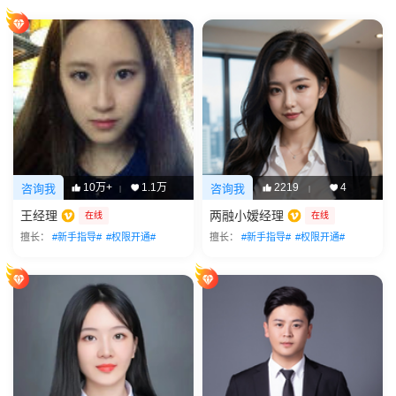
10万+
1.1万
2219
4
咨询我
咨询我
|
|
王经理
两融小嫒经理
在线
在线
擅长：
#新手指导#
#权限开通#
擅长：
#新手指导#
#权限开通#