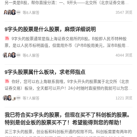
另一类是B股，帮你直接分清：一、9开头——北交所（北京证券交易
所）股票（最常见）目前北交所上市公司逐步统一使用92开头（多...
3547 浏览
等8人解答
9字头的股票是什么股票，麻烦详细说明
9字头的股票通常是指上海证券交易所的B股。B股即人民币特种股
票，是以人民币标明面值，但需用外币（沪市B股用美元，深市B股用港
币）进行认购和交易的股票，主要面向境外投资者。境内个人若持有...
4044 浏览
等6人解答
9字头股票属什么板块，求老师指点
你好，您可以右上角联系我哦，9字头开头的股票属于北交所（北京
证券交易）板块，全天都可以开户！24小时随时直接预约我就可以为您降
低！
1221 浏览
等7人解答
我巳符合买3字头的股票，但现在买不了科创板的股票。
特别是创业板的股票买不了！希望能得到您的帮助！
买三字头的股票，创业板和科创板开通的权限不同。科创板需要有两年的