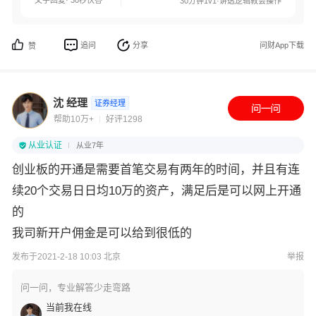
文字回复· 30秒快答
30分钟1v1·讲透逻辑教会操作
追问
分享
问财App下载
赞
沈 经理
证券经理
帮助10万+
好评1298
从业认证
从业7年
创业板的开通是需要首笔交易有两年的时间，并且有连
续20个交易日日均10万的资产，满足后是可以网上开通
的
我司新开户佣金是可以给到很低的
发布于2021-2-18 10:03 北京
举报
问一问，专业解答少走弯路
当前我在线