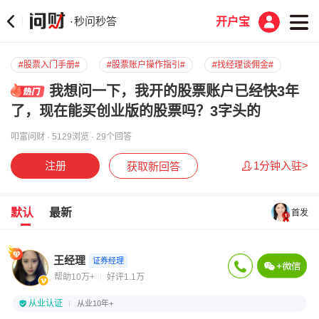
秒问秒答
·
开户宝
#股票入门手册#
#股票账户操作指引#
#找经理谈佣金#
我想问一下，我开的股票账户已经快3年
了，现在能买创业版的股票吗？3字头的
叩富问财 · 5129浏览 · 29个回答
注册
1分钟入驻>
获取新回答
默认
最新
首发
王经理
证券经理
帮助10万+
好评1.1万
从业认证
从业10年+