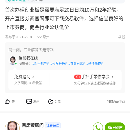
从业认证
从业8年
首次办理创业板是需要满足20日日均10万和2年经验，
开户直接券商官网即可下载交易软件，选择信誉良好的
上市券商，佣金行业公认低价
发布于2021-2-18 11:22 泉州
举报
问一问，专业解答少走弯路
当前我在线
我擅长：
#新手指导#
#权限开通#
#券商对比#
#软件操作#
免费追问
手把手带你学会
￥1
文字回复· 30秒快答
30分钟1v1·讲透逻辑教会操作
追问
分享
问财App下载
赞
首席黄顾问
证券经理