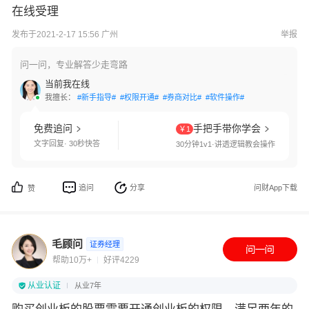
在线受理
发布于2021-2-17 15:56 广州
举报
问一问，专业解答少走弯路
当前我在线
我擅长：
#新手指导#
#权限开通#
#券商对比#
#软件操作#
免费追问
手把手带你学会
￥1
文字回复· 30秒快答
30分钟1v1·讲透逻辑教会操作
追问
分享
问财App下载
赞
毛顾问
证券经理
帮助10万+
好评4229
从业认证
从业7年