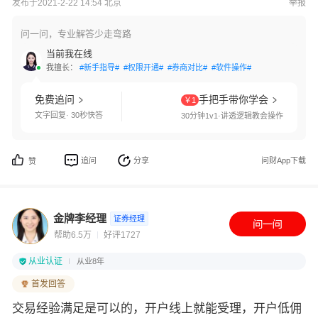
发布于2021-2-22 14:54 北京
举报
问一问，专业解答少走弯路
当前我在线
我擅长：
#新手指导#
#权限开通#
#券商对比#
#软件操作#
免费追问
手把手带你学会
￥1
文字回复· 30秒快答
30分钟1v1·讲透逻辑教会操作
追问
分享
问财App下载
赞
金牌李经理
证券经理
帮助6.5万
好评1727
从业认证
从业8年
首发回答
交易经验满足是可以的，开户线上就能受理，开户低佣