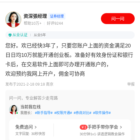
资深張经理
证券经理
帮助10万+
好评9244
从业认证
从业5年
您好。欢已经快3年了，只要您账户上面的资金满足20
日日均10万就能开通创业板。准备好有效身份证和银行
卡后，在交易软件上面即可办理开通账户的，
欢迎预约我网上开户，佣金可协商
发布于2021-2-18 09:18 南京
举报
问一问，专业解答少走弯路
当前我在线
我擅长：
#新手指导#
#权限开通#
#券商对比#
#软件操作#
免费追问
手把手带你学会
￥1
文字回复· 30秒快答
30分钟1v1·讲透逻辑教会操作