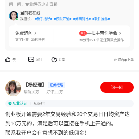
问一问，专业解答少走弯路
当前我在线
我擅长：
#新手指导#
#权限开通#
#券商对比#
#软件操作#
免费追问
手把手带你学会
￥1
文字回复· 30秒快答
30分钟1v1·讲透逻辑教会操作
追问
分享
问财App下载
赞
【杨经理】
证券经理
帮助10万+
好评1.1万
从业认证
从业6年
创业板开通需要2年交易经验和20个交易日日均资产达
到10万元的，满足后可以直接在手机上开通的。
联系我开户会有意想不到的低佣金！