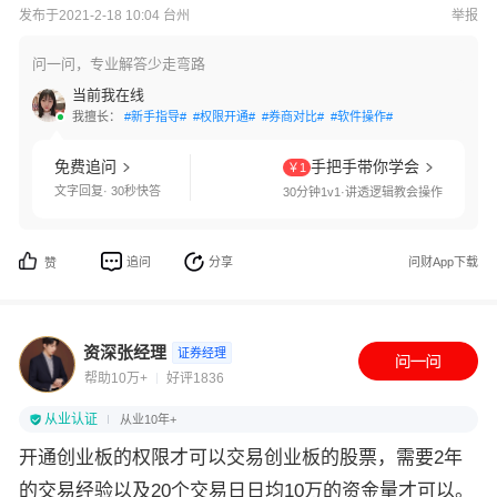
发布于2021-2-18 10:04 台州
举报
问一问，专业解答少走弯路
当前我在线
我擅长：
#新手指导#
#权限开通#
#券商对比#
#软件操作#
免费追问
手把手带你学会
￥1
文字回复· 30秒快答
30分钟1v1·讲透逻辑教会操作
追问
分享
问财App下载
赞
资深张经理
证券经理
帮助10万+
好评1836
从业认证
从业10年+
开通创业板的权限才可以交易创业板的股票，需要2年
的交易经验以及20个交易日日均10万的资金量才可以。