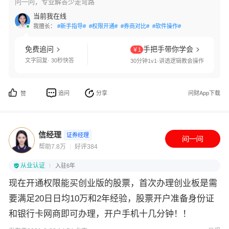
问一问，专业解答少走弯路
当前我在线
我擅长：
#新手指导#
#权限开通#
#券商对比#
#软件操作#
免费追问
手把手带你学会
￥1
文字回复· 30秒快答
30分钟1v1·讲透逻辑教会操作
追问
分享
问财App下载
赞
信经理
证券经理
帮助7.8万
好评384
从业认证
入驻6年
现在开通权限能买创业版的股票，首次办理创业板是需
要满足20日日均10万和2年经验，股票开户准备身份证
和银行卡网商即可办理，开户手机十几分钟！！