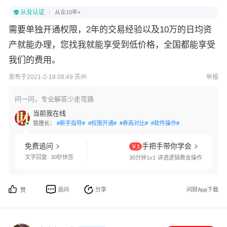
从业认证
从业10年+
需要单独开通权限，2年的交易经验以及10万的日均资
产就能办理，您找我就能享受到低价格，全国都能享受
我们的费用。
发布于2021-2-18 08:49 苏州
举报
问一问，专业解答少走弯路
当前我在线
我擅长：
#新手指导#
#权限开通#
#券商对比#
#软件操作#
免费追问
手把手带你学会
￥1
文字回复· 30秒快答
30分钟1v1·讲透逻辑教会操作
追问
分享
问财App下载
赞