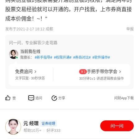
购买创业板的股票需要开通创业板的权限，满足两年的
股票交易经验就可以开通的。开户找我，上市券商直接
成本价佣金！~！"
发布于2021-2-17 18:12 成都
举报
问一问，专业解答少走弯路
当前我在线
我擅长：
#新手指导#
#权限开通#
#券商对比#
#软件操作#
免费追问
手把手带你学会
￥1
文字回复· 30秒快答
30分钟1v1·讲透逻辑教会操作
追问
分享
问财App下载
赞
元 经理
证券经理
帮助10万+
好评333