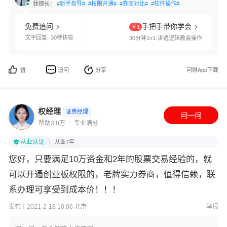
我擅长：
#新手指导#
#权限开通#
#券商对比#
#软件操作#
免费追问
手把手带你学会
￥1
文字回复· 30秒快答
30分钟1v1·讲透逻辑教会操作
追问
分享
问财App下载
赞
权经理
证券经理
帮助3.8万
专业满分
从业认证
从业7年
您好，只要满足10万资金和2年的股票交易经验的，就
可以开通创业板权限的，老牌实力券商，值得信赖，联
系办理可享受到成本价！！！
发布于2021-2-18 10:06 北京
举报