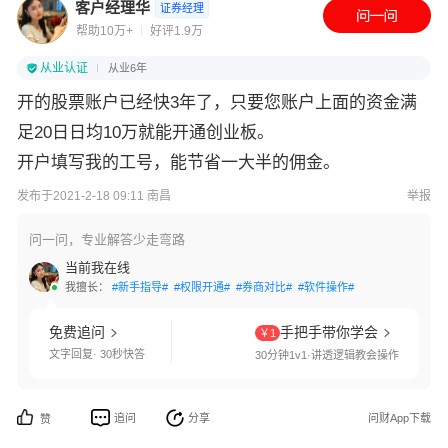
客户经理华
证券经理
帮助10万+
好评1.9万
从业认证
从业6年
开的股票账户已经快3年了，只要您账户上面的资金满
足20日日均10万就能开通创业板。
开户填写我的工号，能节省一大半的佣金。
发布于2021-2-18 09:11 南昌
举报
问一问，专业解答少走弯路
当前我在线
我擅长：
#新手指导#
#权限开通#
#券商对比#
#软件操作#
免费追问
手把手带你学会
￥1
文字回复· 30秒快答
30分钟1v1·讲透逻辑教会操作
追问
分享
问财App下载
赞