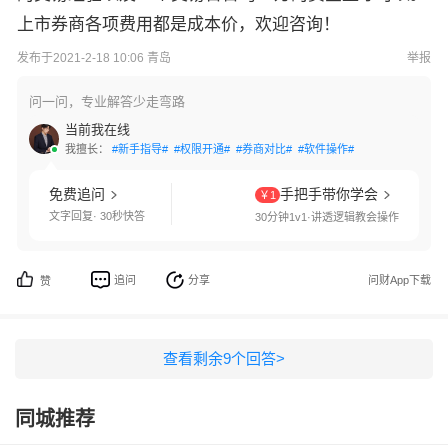
上市券商各项费用都是成本价，欢迎咨询！
发布于2021-2-18 10:06 青岛
举报
问一问，专业解答少走弯路
当前我在线
我擅长：
#新手指导#
#权限开通#
#券商对比#
#软件操作#
免费追问
手把手带你学会
￥1
文字回复· 30秒快答
30分钟1v1·讲透逻辑教会操作
追问
分享
问财App下载
赞
查看剩余
9
个回答>
同城推荐