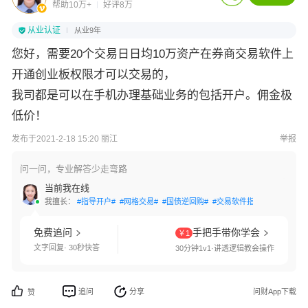
帮助10万+
好评8万
从业认证
从业9年
您好，需要20个交易日日均10万资产在券商交易软件上
开通创业板权限才可以交易的，
我司都是可以在手机办理基础业务的包括开户。佣金极
低价！
发布于2021-2-18 15:20 丽江
举报
问一问，专业解答少走弯路
当前我在线
我擅长：
#指导开户#
#网格交易#
#国债逆回购#
#交易软件指导#
#条件单设
免费追问
手把手带你学会
￥1
文字回复· 30秒快答
30分钟1v1·讲透逻辑教会操作
追问
分享
问财App下载
赞