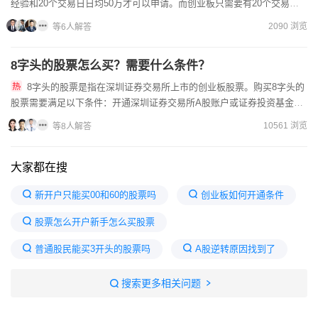
经验和20个交易日日均50万才可以申请。而创业板只需要有20个交易
日，日均10万就可以申请。联系我开通权限，我司各项费用...
2090 浏览
等6人解答
8字头的股票怎么买？需要什么条件？
8字头的股票是指在深圳证券交易所上市的创业板股票。购买8字头的
股票需要满足以下条件：开通深圳证券交易所A股账户或证券投资基金账
户；账户资产不低于人民币50万元；通过风险评估，具备相应的...
10561 浏览
等8人解答
大家都在搜
新开户只能买00和60的股票吗
创业板如何开通条件
股票怎么开户新手怎么买股票
普通股民能买3开头的股票吗
A股逆转原因找到了
A股仍有再创新高可能
新股被套硬扛10天亏5.2万
搜索更多相关问题
三个股票账户还可以再开吗