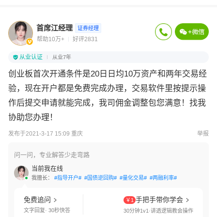
首席江经理
证券经理
帮助10万+
好评2831
从业认证
从业7年
创业板首次开通条件是20日日均10万资产和两年交易经
验，现在开户都是免费完成办理，交易软件里按提示操
作后提交申请就能完成，我司佣金调整包您满意！找我
协助您办理！
发布于2021-3-17 15:09 重庆
举报
问一问，专业解答少走弯路
当前我在线
我擅长：
#指导开户#
#国债逆回购#
#量化交易#
#两融利率#
#融资融券#
#
免费追问
手把手带你学会
￥1
文字回复· 30秒快答
30分钟1v1·讲透逻辑教会操作