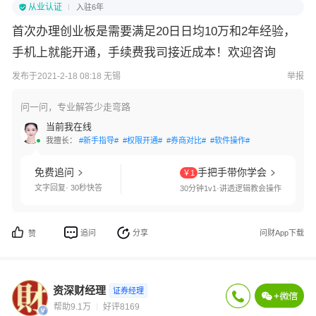
从业认证
入驻6年
首次办理创业板是需要满足20日日均10万和2年经验，
手机上就能开通，手续费我司接近成本！欢迎咨询
发布于2021-2-18 08:18 无锡
举报
问一问，专业解答少走弯路
当前我在线
我擅长：
#新手指导#
#权限开通#
#券商对比#
#软件操作#
免费追问
手把手带你学会
￥1
文字回复· 30秒快答
30分钟1v1·讲透逻辑教会操作
追问
分享
问财App下载
赞
资深财经理
证券经理
帮助9.1万
好评8169