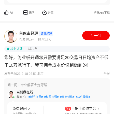
追问
分享
问财App下载
赞
首席南经理
证券经理
帮助10万+
好评1.8万
从业认证
入驻7年
您好，创业板开通您只需要满足20交易日日均资产不低
于10万就行了，我司佣金成本价说到做到的！
发布于2021-2-18 02:51 北京
举报
问一问，专业解答少走弯路
当前我在线
我擅长：
#新手指导#
#权限开通#
#券商对比#
#软件操作#
免费追问
手把手带你学会
￥1