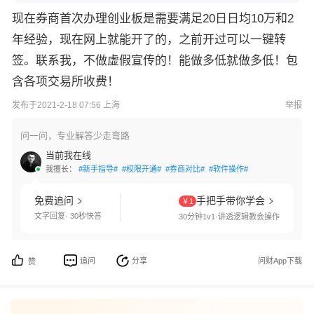
现在券商首次办理创业板是需要满足20日日均10万和2
年经验，现在网上就能开了的，之前开过可以一键转
签。联系我，不做虚假宣传的！能做多低就做多低！包
含各项交易所收费！
发布于2021-2-18 07:56 上海
举报
问一问，专业解答少走弯路
当前我在线
我擅长：
#新手指导#
#权限开通#
#券商对比#
#软件操作#
免费追问
手把手带你学会
￥1
文字回复· 30秒快答
30分钟1v1·讲透逻辑教会操作
追问
分享
问财App下载
赞