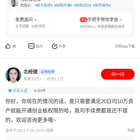
我擅长：
#新手指导#
#权限开通#
#券商对比#
#软件操作#
免费追问
手把手带你学会
￥1
文字回复· 30秒快答
30分钟1v1·讲透逻辑教会操作
追问
分享
问财App下载
赞
北经理
证券经理
帮助10万+
好评1.1万
从业认证
从业8年
你好，你现在的情况的话，是只需要满足20日均10万资
产就能开通创业板权限的哈，我司手续费都是还不错
的，欢迎咨询更多哦~
发布于2021-2-18 10:02 成都
举报