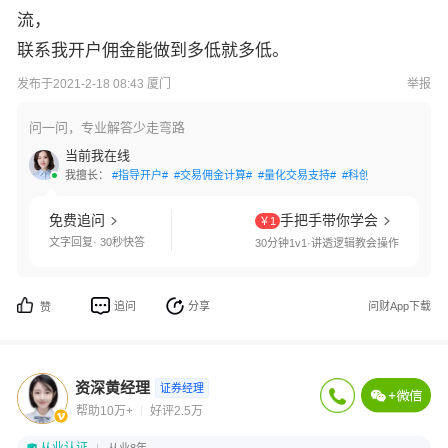
流，
联系我开户佣金能做到多低就多低。
发布于2021-2-18 08:43 厦门
举报
问一问，专业解答少走弯路
当前我在线
我擅长：
#指导开户#
#交易佣金计算#
#量化交易支持#
#科创板开通#
#创业
免费追问
手把手带你学会
￥1
文字回复· 30秒快答
30分钟1v1·讲透逻辑教会操作
追问
分享
问财App下载
赞
资深黄经理
证券经理
帮助10万+
好评2.5万