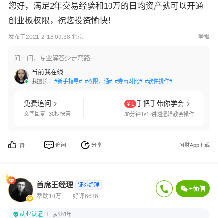
您好，满足2年交易经验和10万的日均资产就可以开通
创业板权限，祝您投资愉快！
发布于2021-2-18 09:38 北京
举报
问一问，专业解答少走弯路
当前我在线
我擅长：
#新手指导#
#权限开通#
#券商对比#
#软件操作#
免费追问
手把手带你学会
￥1
文字回复· 30秒快答
30分钟1v1·讲透逻辑教会操作
追问
分享
问财App下载
赞
首席王经理
证券经理
帮助10万+
好评6636
从业认证
从业8年