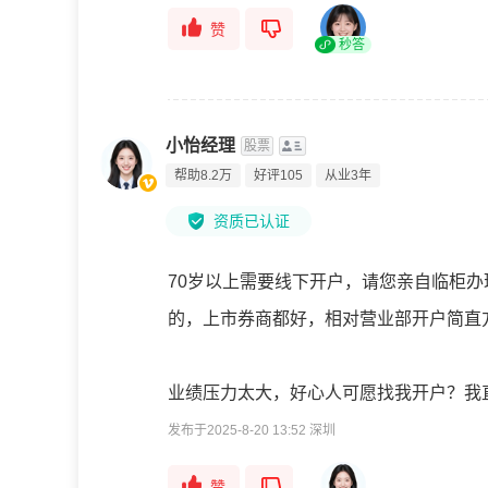
赞
秒答
小怡经理
股票
帮助8.2万
好评105
从业3年
资质已认证
70岁以上需要线下开户，请您亲自临柜
的，上市券商都好，相对营业部开户简直
业绩压力太大，好心人可愿找我开户？我
发布于2025-8-20 13:52 深圳
赞