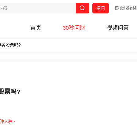
提问
模拟炒股有奖
首页
30秒问财
视频问答
户买股票吗?
股票吗?
分钟入驻>