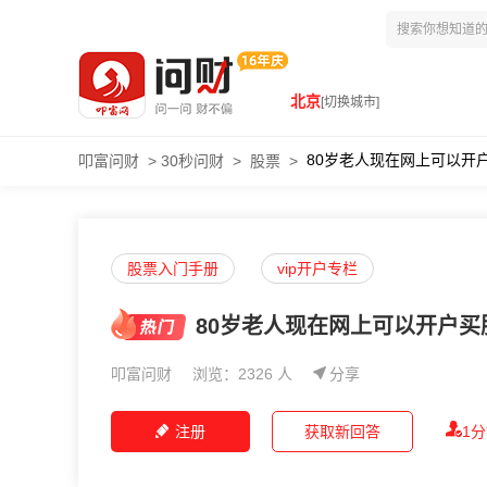
北京
[切换城市]
80岁老人现在网上可以开
叩富问财
>
30秒问财
>
股票
>
股票入门手册
vip开户专栏
80岁老人现在网上可以开户买
叩富问财
浏览：2326 人
分享
注册
获取新回答
1