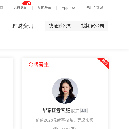
/
赛
入驻认证
功能指南
App下载
注册
登录
理财资讯
找证券公司
找期货公司
|
金牌答主
华泰证券客服
股票
“价值2628元新客权益，等您来领!”