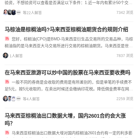
验资，不想验资可以查看是否满足以下条件：1.近一年内有累计50个交易
日的交易经历2.有能源交易编码3.金融交易编...
7342 浏览
等22人解答
马棕油是棕榈油吗?马来西亚棕榈油期货合约规则介绍
您好，棕榈油(CPO)是BMD-马来西亚衍生品交易所的交易品种，马棕
榈油指的是马来西亚大马交易所进行交易的棕榈油期货。马来西亚是世界
两大棕榈油主产地之一，大量棕榈油出口到世界...
7837 浏览
1人解答
在马来西亚旅游可以炒中国的股票在马来西亚要收费吗
一般不同的券商是会收取的费用是有所差别的，但是单笔的手续费不
足5元，按5元收取的，在卖出时候还会缴纳印花税。降低佣金费率在网上
办理低佣金股票账户流程是很简单的，开户前直接联系好券商客户...
2259 浏览
等4人解答
马来西亚棕榈油出口数据大增，国内2601合约会大涨
吗？
马来西亚棕榈油出口数据大增对国内棕榈油2601合约有一定的利多影