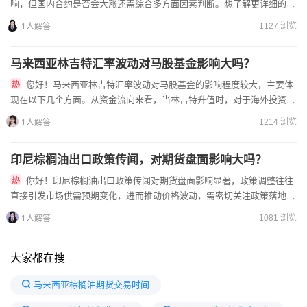
响，但国内合约是否会大涨还需综合多方面因素判断。想了解更详细的市
场动态和精准分析，欢迎加我微信。首先，从近期数据来看，马...
1127 浏览
1人解答
马来西亚林吉特汇率波动对马股基金影响大吗？
您好！马来西亚林吉特汇率波动对马股基金的影响程度较大，主要体
现在以下几个方面。从资金流向来看，当林吉特升值时，对于海外投资者
而言，以本币兑换林吉特去投资马股会更划算，会吸引更多海外资金...
1214 浏览
1人解答
印尼棕榈油出口政策传闻，对期货盘面影响大吗？
你好！印尼棕榈油出口政策传闻对期货盘面影响显著，政策调整往往
直接引发市场供需预期变化，进而推动价格波动，需密切关注政策落地细
节与市场情绪变化。1.政策传闻引发短期波动：印尼作为全球最大...
1081 浏览
1人解答
大家都在搜
马来西亚棕榈油期货交易时间