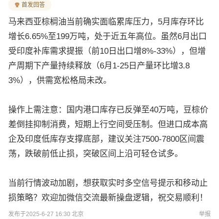
首发回答
马来西亚棕榈油当前确实面临累库压力，5月库存环比
增长6.65%至199万吨，处于近五年高位。虽然6月出口
受印度补库需求提振（前10日出口增8%-33%），但增
产周期下产量持续释放（6月1-25日产量环比增3.8
3%），供需宽松格局未改。
操作上需注意：国内港口库存已反弹至40万吨，豆棕价
差倒挂抑制消费，短期上行空间受压制。但进口成本高
企及印度低库存支撑底部，建议关注7500-7800区间震
荡，跌破前低止损，突破区间上沿可轻仓试多。
当前行情波动加剧，想获取实时多空信号提示和移动止
损策略？欢迎加微信交流最新操盘逻辑，祝交易顺利！
发布于2025-6-27 16:30 北京
举报