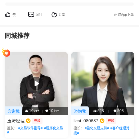
追问
分享
问财App下载
赞
同城推荐
10万+
10万+
528
508
咨询我
咨询我
|
|
玉涛经理
licai_080637
在线
在线
擅长：
#交易软件指导#
#程序化交易
擅长：
#量化交易支持#
#客户经理对
#
接#