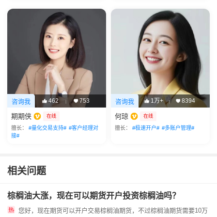
462
753
1万+
8394
咨询我
咨询我
|
|
期期侠
何琼
在线
在线
擅长：
#量化交易支持#
#客户经理对
擅长：
#极速开户#
#多账户管理#
接#
相关问题
棕榈油大涨，现在可以期货开户投资棕榈油吗？
您好，现在期货可以开户交易棕榈油期货，不过棕榈油期货需要10万