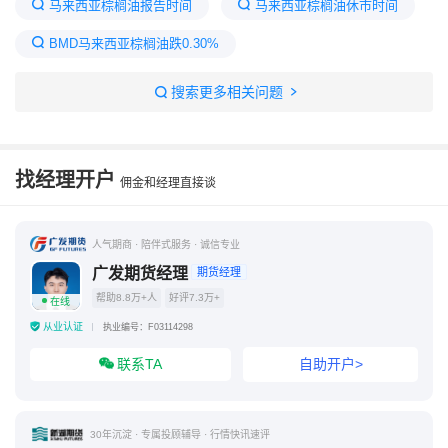
马来西亚棕榈油报告时间
马来西亚棕榈油休市时间
BMD马来西亚棕榈油跌0.30%
为什么我国禁止使用棕榈油
马盘棕榈油最新行情
搜索更多相关问题
马来西亚最缺的中国物品
马来西亚棕榈油期货实时行情
马来西亚棕榈园
找经理开户
佣金和经理直接谈
棕榈油马来西亚盘
人气期商 · 陪伴式服务 · 诚信专业
广发期货经理
期货经理
帮助8.8万+人
好评7.3万+
在线
从业认证
执业编号：F03114298
联系TA
自助开户>
30年沉淀 · 专属投顾辅导 · 行情快讯速评