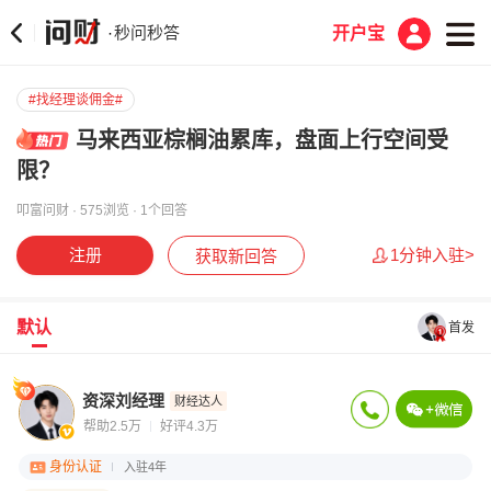
秒问秒答
·
开户宝
#找经理谈佣金#
马来西亚棕榈油累库，盘面上行空间受
限？
叩富问财 · 575浏览 · 1个回答
注册
1分钟入驻>
获取新回答
默认
首发
资深刘经理
财经达人
帮助2.5万
好评4.3万
身份认证
入驻4年