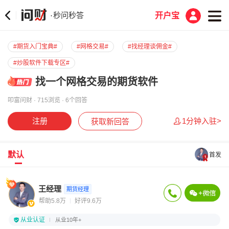
秒问秒答
·
开户宝
#期货入门宝典#
#网格交易#
#找经理谈佣金#
#炒股软件下载专区#
找一个网格交易的期货软件
叩富问财 · 715浏览 · 6个回答
注册
1分钟入驻>
获取新回答
默认
首发
王经理
期货经理
帮助5.8万
好评9.6万
从业认证
从业10年+