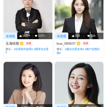
10万+
10万+
528
508
咨询我
咨询我
|
|
玉涛经理
licai_080637
在线
在线
擅长：
#交易软件指导#
#程序化交易
擅长：
#量化交易支持#
#客户经理对
#
接#