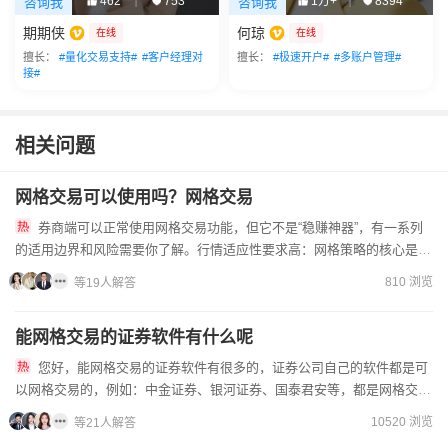
462
753
1万+
8394
咨询我
咨询我
|
|
期期侠
何琼
在线
在线
擅长：
#量化交易支持#
#客户经理对
擅长：
#极速开户#
#多账户管理#
接#
相关问题
网格交易可以使用吗？网格交易
券商端可以正常使用网格交易功能，但它不是“稳赚神器”，有一系列
的适用边界和风险需要你了解。行情适应性要求高：网格策略的核心是
“高抛低吸”，主要适用于震荡行情。在单边上涨行情中容易过早卖...
810 浏览
等19人解答
能网格交易的证券软件有什么呢
您好，能网格交易的证券软件有很多的，证券公司自己的软件都是可
以网格交易的，例如：中金证券、银河证券、国泰君安等，都是网格交易
很好的软件，想开户的话直接在线上办理就可以了，也是...
10520 浏览
等21人解答