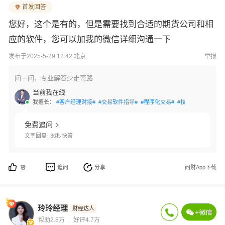
首发回答
您好，这个是有的，但是需要找到合适的期货公司和相
应的软件，您可以加我的微信详细沟通一下
发布于2025-5-29 12:42 北京
举报
问一问，专业解答少走弯路
当前我在线
我擅长：
#客户经理对接#
#交易软件指导#
#程序化交易#
#技术指标应用#
#
免费追问
文字回复· 30秒快答
追问
分享
问财App下载
赞
玲玲经理
财经达人
帮助2.8万
好评4.7万