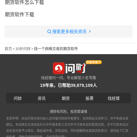
期货软件怎么下载
期货软件下载
搜索更多相关资讯
首页
>
30秒问财
>
找一个网格交易的期货软件
找经理问一问，专业解答少走弯路
19年来，已帮助39,879,109人
|
|
|
|
问财
资讯
期货
股票
找经理
理财有风险，投资需谨慎
免责声明：本站问答内容均由入驻叩富问财的作者撰写，仅供网友交流学习，并不构成买卖
建议。本站核实主体信息并允许作者发表之言论并不代表本站同意其内容，亦不代表本站对
该信息内容予以核实，据此操作者，风险自担。同时提醒网友提高风险意识，请勿私下汇款
给作者，避免造成金钱损失。
点击查看全部>