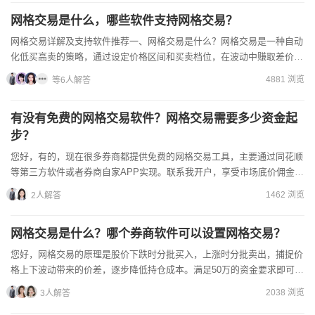
网格交易是什么，哪些软件支持网格交易？
‌网格交易详解及支持软件推荐‌‌一、网格交易是什么？‌网格交易是一种‌自动
化低买高卖‌的策略，通过设定价格区间和买卖档位，在波动中赚取差价。‌
核心逻辑‌：设定基准价（如当前股价10元）...
4881 浏览
等6人解答
有没有免费的网格交易软件？网格交易需要多少资金起
步？
您好，有的，现在很多券商都提供免费的网格交易工具，主要通过同花顺
等第三方软件或者券商自家APP实现。联系我开户，享受市场底价佣金费
率，无套路，专业服务！！
1462 浏览
2人解答
网格交易是什么？哪个券商软件可以设置网格交易？
您好，网格交易的原理是股价下跌时分批买入，上涨时分批卖出，捕捉价
格上下波动带来的价差，逐步降低持仓成本。满足50万的资金要求即可办
理，券商佣金默认万三左右，小妮经理司手续费可协商到超优...
2038 浏览
3人解答