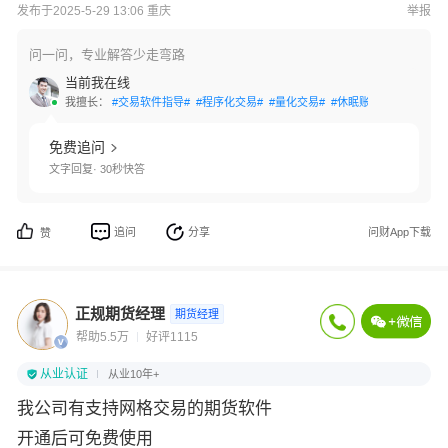
发布于2025-5-29 13:06 重庆
举报
问一问，专业解答少走弯路
当前我在线
我擅长：
#交易软件指导#
#程序化交易#
#量化交易#
#休眠账户激活#
#资金
免费追问
文字回复· 30秒快答
追问
分享
问财App下载
赞
正规期货经理
期货经理
帮助5.5万
好评1115
从业认证
从业10年+
我公司有支持网格交易的期货软件
开通后可免费使用