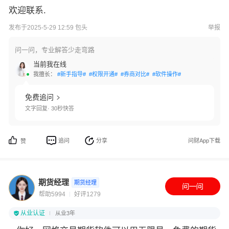
欢迎联系.
发布于2025-5-29 12:59 包头
举报
问一问，专业解答少走弯路
当前我在线
我擅长：
#新手指导#
#权限开通#
#券商对比#
#软件操作#
免费追问
文字回复· 30秒快答
追问
分享
问财App下载
赞
期货经理
期货经理
帮助5994
好评1279
从业认证
从业3年