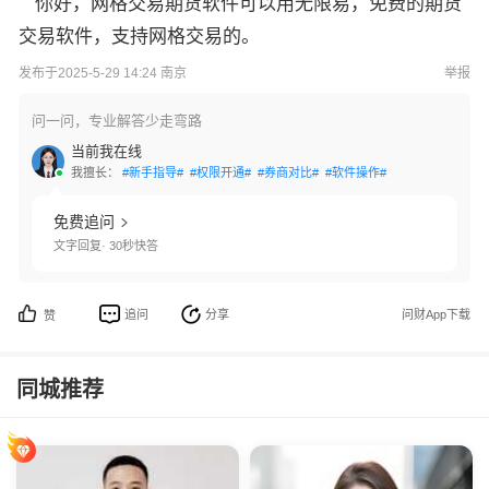
你好，网格交易期货软件可以用无限易，免费的期货
交易软件，支持网格交易的。
发布于2025-5-29 14:24 南京
举报
问一问，专业解答少走弯路
当前我在线
我擅长：
#新手指导#
#权限开通#
#券商对比#
#软件操作#
免费追问
文字回复· 30秒快答
追问
分享
问财App下载
赞
同城推荐