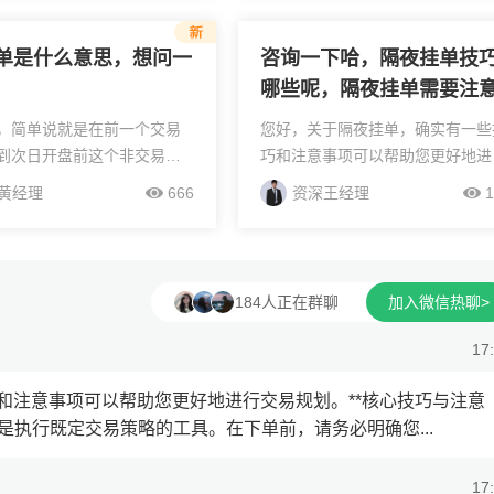
0至22:00区间内，具体启用时
最准。2.流程：晚上挂→券商系统
户券...
→次日9:1...
单是什么意思，想问一
咨询一下哈，隔夜挂单技
哪些呢，隔夜挂单需要注
么怎么弄？
，简单说就是在前一个交易
您好，关于隔夜挂单，确实有一些
到次日开盘前这个非交易时
巧和注意事项可以帮助您更好地进
把买卖委托单下到券商系统
交易规划。**核心技巧与注意事项
黄经理
666
资深王经理
1
日早上交易所统一收集后，
**1.**明确交易计划**：隔夜挂单
5到9:25的集合竞价撮合。目
行既定交易策略的工具。在下单前
盘前占...
请务必明确您...
184人正在群聊
加入微信热聊>
17
和注意事项可以帮助您更好地进行交易规划。**核心技巧与注意
挂单是执行既定交易策略的工具。在下单前，请务必明确您...
17