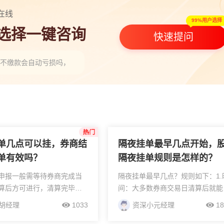
在线
99%用户选择
人选择一键咨询
快速提问
股不缴款会自动亏损吗，不配股的最优操作是什么”
所投资者在盘中提交市价委托单时，价格笼子约束规则具体如何生效，市价
融券的标的证券范围是固定的吗会调整吗？”
单几点可以挂，券商结
隔夜挂单最早几点开始，
单有效吗？
隔夜挂单规则是怎样的？
申报一般需等待券商完成当
隔夜挂单最早几点？规则如下：1.
算后方可进行，清算完毕后
间：大多数券商交易日清算后就能
为有效指令。各家券商的清
挂，最早17:30开始，最晚22:00左
胡经理
1033
资深小元经理
18
段略有不同，多数集中于晚
右，具体各券商不同，先问自家客