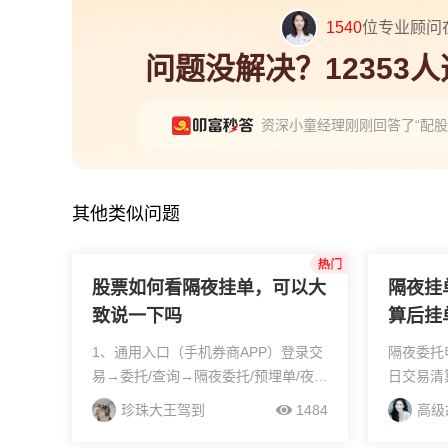
1540
位专业顾问
问题没解决？12353
资深小童经理刚刚回答了“配
资深王经理刚刚回答了“北交
资深张经理刚刚回答了“融资
其他类似问题
股票如何看隔夜挂单，可以大
隔夜挂
致说一下吗
算后挂
1、通用入口（手机券商APP）登录交
隔夜委托
易→委托/查询→隔夜委托/预埋单/夜市
日交易清
委托；没有单独入口就点「未成交委
的挂单方
珍珠大王驾到
1484
高级
托」状态显示未报/待申报：就是隔夜
算完成时