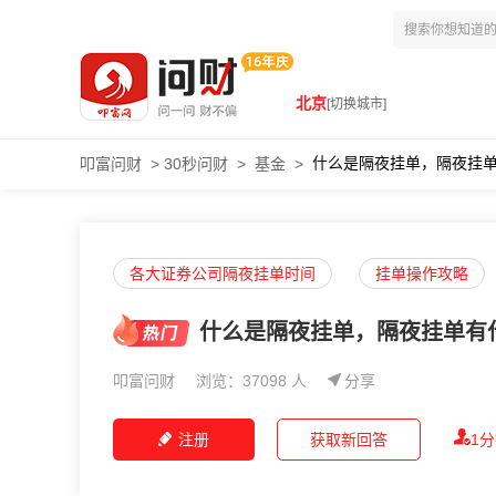
北京
[切换城市]
什么是隔夜挂单，隔夜挂
叩富问财
>
30秒问财
>
基金
>
各大证券公司隔夜挂单时间
挂单操作攻略
什么是隔夜挂单，隔夜挂单有
叩富问财
浏览：37098 人
分享
注册
获取新回答
1