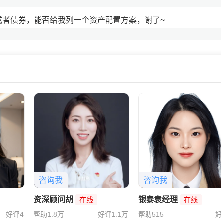
或者债券，能否给我列一个资产配置方案，谢了~
17
50%+长钱30（用来搏收益）具体的配置单我私信发你。
咨询我
咨询我
资深顾问胡
银泰袁经理
在线
在线
好评4
帮助1.8万
好评1.1万
帮助515
好