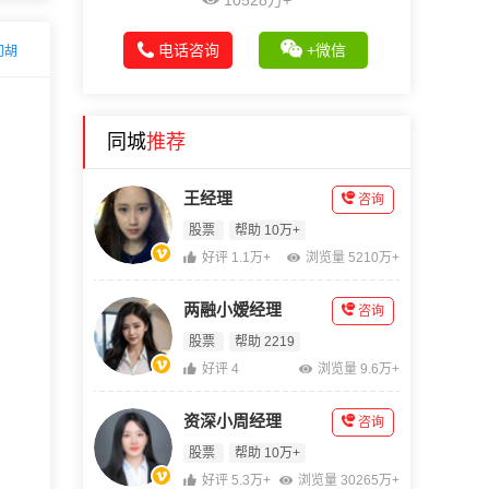
10528万+
电话咨询
+微信
问胡
同城
推荐
王经理
咨询
股票
帮助 10万+
好评 1.1万+
浏览量 5210万+
两融小嫒经理
咨询
股票
帮助 2219
好评 4
浏览量 9.6万+
资深小周经理
咨询
股票
帮助 10万+
好评 5.3万+
浏览量 30265万+