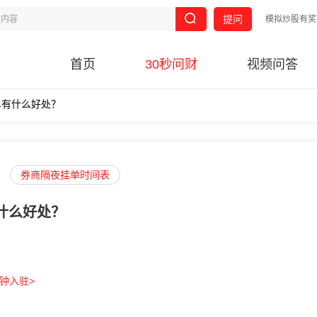
提问
模拟炒股有奖
首页
30秒问财
视频问答
单有什么好处？
券商隔夜挂单时间表
什么好处？
分钟入驻>