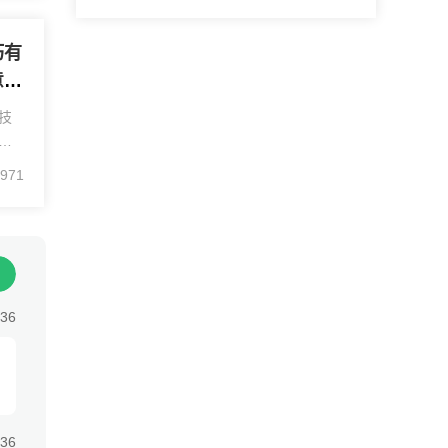
暂存
巧有
意什
技
行
：
971
是执
，
:36
:36