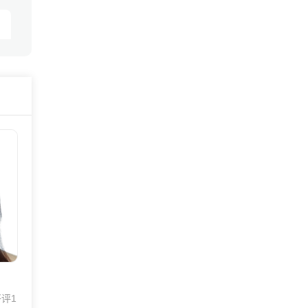
:36
评1