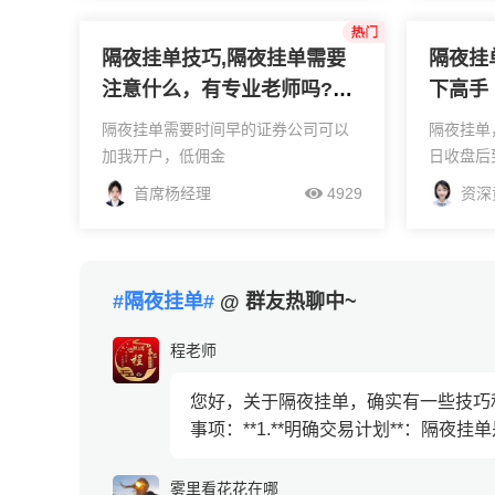
单，只存在券商服务器，9:15才上报
间20:0
交易所9...
间请以您开
隔夜挂单技巧,隔夜挂单需要
隔夜挂
注意什么，有专业老师吗?我
下高手
想要了解下
隔夜挂单需要时间早的证券公司可以
隔夜挂单
加我开户，低佣金
日收盘后
段，提前
首席杨经理
4929
资深
里，等次
参与9:1
的是抢在开
#隔夜挂单#
@ 群友热聊中~
程老师
您好，关于隔夜挂单，确实有一些技巧
事项：**1.**明确交易计划**：隔夜
雾里看花花在哪