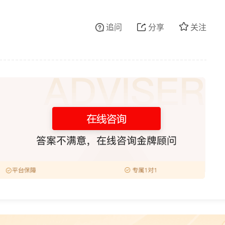
追问
分享
关注