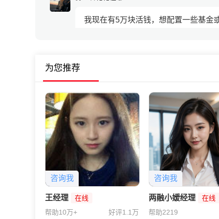
我现在有5万块活钱，想配置一些基金
刘老师
为您推荐
资产配置方案建议配置活钱20%+稳钱
咨询我
咨询我
王经理
两融小嫒经理
在线
在线
帮助10万+
好评1.1万
帮助2219