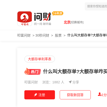
北京
[切换城市]
什么叫大额存单?大额存单
叩富问财
>
30秒问财
>
股票
>
大额存单利率表
什么叫大额存单?大额存单咋买
叩富问财
浏览：1882 人
分享
注册
获取新回答
1