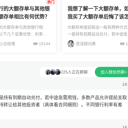
银行或者网上银...
行的大额存单与其他银
我想了解一下大额存单，
额存单相比有何优势？
我买了大额存单后悔了该
取出来呢？另外，现在大
的大额存单与其他银行相
大额存单提前取出一般有两种方式
单的利率是多少？，能不
以下几个显著优势：利率优
一是持有到期自动兑付，若中途急
细解答一下
银行的大额存单利率通常较
用钱，多数产品允许提前支取但利
小达经理
15144
资深顾问黄
1
，2017年苏州银行曾执行同
可能按活期计算，部分产品还支持
基准利率最高上浮42%的政
让给其他投资者（具体看合同细
年，苏州...
则）。不同银行利率有差异，目...
225人正在群聊
加入微信热聊>
14
是持有到期自动兑付，若中途急需用钱，多数产品允许提前支取
持转让给其他投资者（具体看合同细则）。不同银行利率有差
14