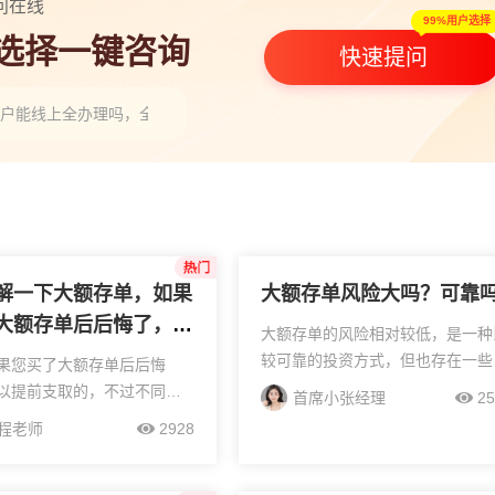
问在线
99%用户选择
人选择一键咨询
快速提问
开户能线上全办理吗，全程需要去营业部吗？”
码分布指标，怎么看主力成本位置？”
会八部门联合整治非法跨境证券活动，普通投资者通过港股通正规渠道交易
解一下大额存单，如果
大额存单风险大吗？可靠
大额存单后后悔了，该
大额存单的风险相对较低，是一种
出来呢？另外，现在大
较可靠的投资方式，但也存在一些
果您买了大额存单后后悔
的利率是多少啊？，求
在风险，具体如下：大额存单的风
以提前支取的，不过不同银
首席小张经理
25
本金损失风险：虽然大额存单属于
新解答
规则有所不同。通常有以下
程老师
2928
款产品，受《存款保险》保障，但
方式：-若您购买的大额存单
果银行出现经营困难、破...
办理业务，您可以登录购买