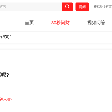
提问
模拟炒股有奖
首页
30秒问财
视频问答
咋买呢?
呢?
分钟入驻>