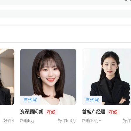
省事，收益超过某宝的，帮忙推荐下~
14
你关注下货币三佳吧，完全满足你的要求了，哪里不懂再问我。
咨询我
咨询我
资深顾问胡
首席卢经理
在线
在线
好评4
帮助5万
好评5.3万
帮助10万+
好评