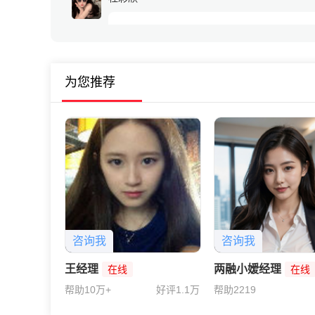
有没有什么复利增长的好办法，最好能
刘老师
为您推荐
收益超过某宝，你的要求也不算高么，
咨询我
咨询我
王经理
两融小嫒经理
在线
在线
帮助10万+
好评1.1万
帮助2219