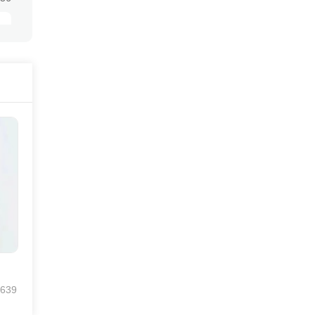
:36
639