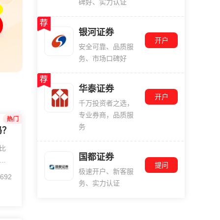
碑好、实力认证
银河证券
开户
安全可靠、品质服
务、市场口碑好
华泰证券
为何不会被纳入整治范围？”
开户
千万投资者之选，
专业券商，品质服
务
吗？
比
国都证券
潜
提问
极速开户、新客服
险
692
务、实力认证
存
如