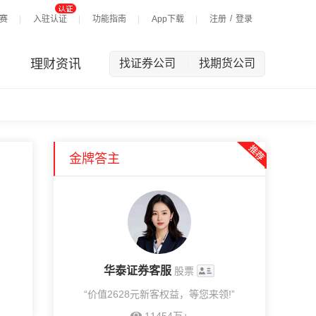
/
赛
入驻认证
功能指南
App下载
注册
登录
理财资讯
找证券公司
找期货公司
|
金牌答主
华泰证券客服
股票
“价值2628元新客权益，等您来领!”