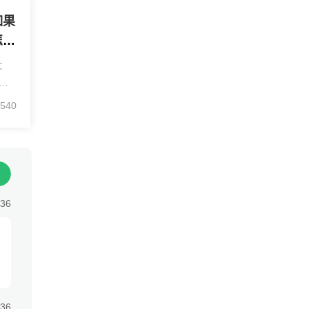
如果
怎么
额存
：
能详
需
息
540
转
:36
:36