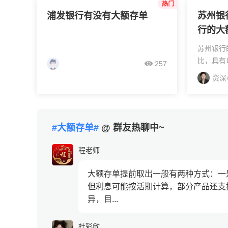
将资金分散配置：①...
银行的手机
浦发银行有没有大额存单
苏州银
行的大
苏州银行
比，具有
257
势：苏州
资深
高。例如
档次央行
策。2024
#大额存单#
@ 群友热聊中~
程老师
大额存单提前取出一般有两种方式：一
但利息可能按活期计算，部分产品还支
异，目...
杜彩欣