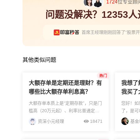
1724
位专业顾
问题没解决？12353
首席王经理刚刚回答了“股票
张经理刚刚回答了“同花顺筹
资深王经理刚刚回答了“证监
其他类似问题
大额存单是定期还是理财？有
我想了
哪些比大额存单利息高？
我买了
怎么取
大额存单本质上是“定期存款”，只是门
您好！如
额存单
槛高（20万元起）、利率比普通定期
了，是可
一个最
略高，受存款保险保护，保本保息，
行的支取
资深小元经理
18471
基金
可随时提前支取或转让，属于低风险
几种常见
现金管理工具。若追求更高收益，可
支持线上