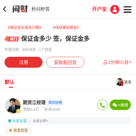
秒问秒答
·
开户宝
#保证金标准及计算#
#找经理谈佣金#
保证金多少 签，保证金多
叩富问财 · 999浏览 · 1个回答
注册
1分钟入驻>
获取新回答
默认
首发
期货江经理
期货经理
帮助3.4万
好评3209
从业认证
从业10年+
首发回答