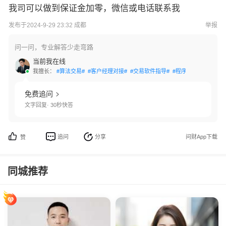
我司可以做到保证金加零，微信或电话联系我
发布于2024-9-29 23:32 成都
举报
问一问，专业解答少走弯路
当前我在线
我擅长：
#算法交易#
#客户经理对接#
#交易软件指导#
#程序化交易#
#出入
免费追问
文字回复· 30秒快答
追问
分享
问财App下载
赞
同城推荐