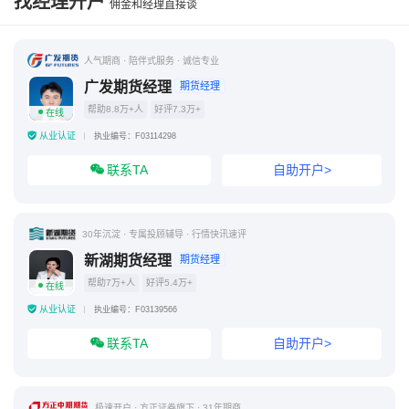
找经理开户
佣金和经理直接谈
人气期商 · 陪伴式服务 · 诚信专业
广发期货经理
期货经理
帮助8.8万+人
好评7.3万+
在线
从业认证
执业编号：F03114298
联系TA
自助开户>
30年沉淀 · 专属投顾辅导 · 行情快讯速评
新湖期货经理
期货经理
帮助7万+人
好评5.4万+
在线
从业认证
执业编号：F03139566
联系TA
自助开户>
极速开户 · 方正证券旗下 · 31年期商