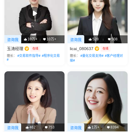
10万+
10万+
528
508
咨询我
咨询我
|
|
玉涛经理
licai_080637
在线
在线
擅长：
#交易软件指导#
#程序化交易
擅长：
#量化交易支持#
#客户经理对
#
接#
462
753
1万+
8394
咨询我
咨询我
|
|