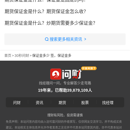
期货保证金是什么？期货保证金怎么收？
期货保证金是什么？炒期货需要多少保证金？
搜索更多相关资讯
首页
>
30秒问财
>
保证金多少 签，保证金多
找经理问一问，专业解答少走弯路
19年来，已帮助39,879,109人
|
|
|
|
问财
资讯
期货
股票
找经理
理财有风险，投资需谨慎
免责声明：本站问答内容均由入驻叩富问财的作者撰写，仅供网友交流学习，并不构成买卖
建议。本站核实主体信息并允许作者发表之言论并不代表本站同意其内容，亦不代表本站对