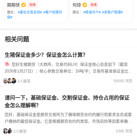
期期侠
何琼
在线
在线
擅长：
#量化交易支持#
#客户经理对
擅长：
#极速开户#
#多账户管理#
接#
相关问题
生猪保证金多少？保证金怎么计算？
您好生猪期货（大商所，交易代码LH）保证金核心信息如下（截至
2026年1月27日）：核心参数交易单位：16吨/手；交易所基准保证金比
例：8%（非交割月，主力合约）期货公司通常在交易所基...
59595 浏览
3人解答
请问一下，基础保证金、交割保证金、持仓占用的保证
金怎么理解啊？
您好，基础保证金是期货交易所为了确保期货合约的履行而要求会员或客
户缴纳的最低保证金。它是根据期货合约的类型、市场风险等因素来确定
的。交割保证金是指在期货合约进入交割月份后，为了保证交割...
1096 浏览
2人解答