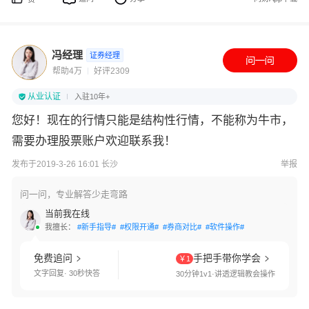
冯经理
证券经理
帮助4万
好评2309
从业认证
入驻10年+
您好！现在的行情只能是结构性行情，不能称为牛市，
需要办理股票账户欢迎联系我！
发布于2019-3-26 16:01 长沙
举报
问一问，专业解答少走弯路
当前我在线
我擅长：
#新手指导#
#权限开通#
#券商对比#
#软件操作#
免费追问
手把手带你学会
￥1
文字回复· 30秒快答
30分钟1v1·讲透逻辑教会操作