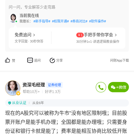
问一问，专业解答少走弯路
当前我在线
我擅长：
#新手指导#
#权限开通#
#券商对比#
#软件操作#
免费追问
手把手带你学会
￥1
文字回复· 30秒快答
30分钟1v1·讲透逻辑教会操作
追问
分享
问财App下载
赞
资深毛经理
证券经理
帮助10万+
好评1.3万
从业认证
从业6年
现在的A股究可以被称为牛市"没有地区限制哦；目前股
票开账户是能手机办理；全国都是能办理哦；只需要身
份证和银行卡就是能了；费率是能相互协商比较低开账