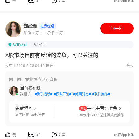
追问
分享
问财App下载
赞
郑经理
证券经理
帮助10万+
好评1.2万
从业认证
从业9年
A股市场目前有反转的迹象，可以关注的
发布于2019-2-28 09:15 拉萨
举报
问一问，专业解答少走弯路
当前我在线
我擅长：
#新手指导#
#权限开通#
#券商对比#
#软件操作#
免费追问
手把手带你学会
￥1
文字回复· 30秒快答
30分钟1v1·讲透逻辑教会操作
追问
分享
问财App下载
赞