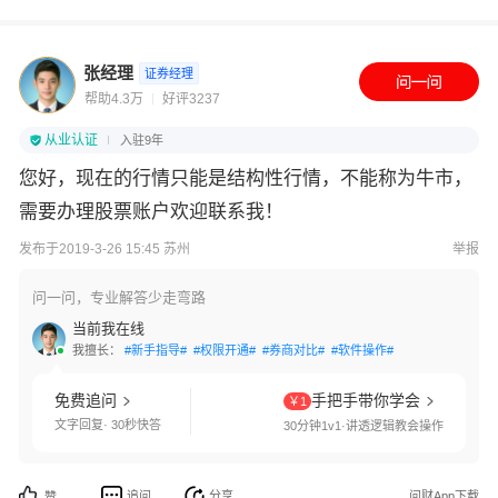
张经理
证券经理
帮助4.3万
好评3237
从业认证
入驻9年
您好，现在的行情只能是结构性行情，不能称为牛市，
需要办理股票账户欢迎联系我！
发布于2019-3-26 15:45 苏州
举报
问一问，专业解答少走弯路
当前我在线
我擅长：
#新手指导#
#权限开通#
#券商对比#
#软件操作#
免费追问
手把手带你学会
￥1
文字回复· 30秒快答
30分钟1v1·讲透逻辑教会操作
追问
分享
问财App下载
赞