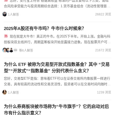
您好，支付宝上符合“稳健高收益”标准的产品主要有以下三类，需结
合风险承受能力与投资周期综合选择：1.货币基金组合（流动性管理首
选）以余额宝（天弘货币基金）为核心，叠加余利宝等同类产品，...
26822 浏览
1人解答
2025年A股还有牛市吗？牛市什么时候来？
现在就是大牛市！真正的牛市。在2025下半年。开始上涨。金融与科
技板块双主线并行，周期蓝筹板块开始显露接力迹象。现在股票开户可以
在手机上办理。建议提前联系线上客户经理协商佣金费率，可以...
21672 浏览
等6人解答
为什么 ETF 被称为交易型开放式指数基金？其中 “交易
型”“开放式”“指数基金” 分别代表什么含义？
您好，交易型ETF是指：意味着ETF可以在证券交易所内像股票一样进行
交易，具有较高的流动性和交易灵活性，投资者可以在交易时间内随时根
据市场行情买卖ETF份额。开放式ETF是指：指ETF...
1239 浏览
1人解答
为什么券商板块被市场称为“牛市旗手”？它的启动对后
市有什么指示意义？