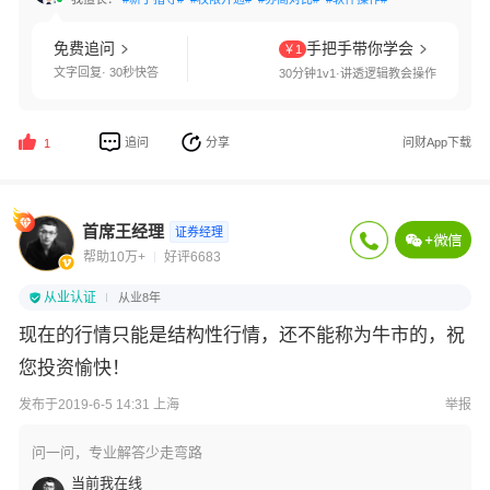
免费追问
手把手带你学会
￥1
文字回复· 30秒快答
30分钟1v1·讲透逻辑教会操作
追问
分享
问财App下载
1
首席王经理
证券经理
帮助10万+
好评6683
从业认证
从业8年
现在的行情只能是结构性行情，还不能称为牛市的，祝
您投资愉快！
发布于2019-6-5 14:31 上海
举报
问一问，专业解答少走弯路
当前我在线