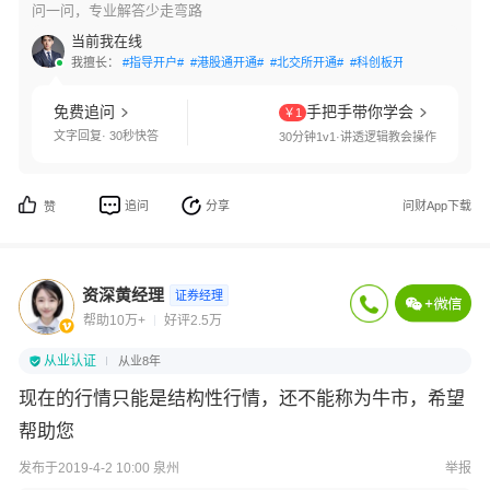
问一问，专业解答少走弯路
当前我在线
我擅长：
#指导开户#
#港股通开通#
#北交所开通#
#科创板开通#
#创业板开
免费追问
手把手带你学会
￥1
文字回复· 30秒快答
30分钟1v1·讲透逻辑教会操作
追问
分享
问财App下载
赞
资深黄经理
证券经理
帮助10万+
好评2.5万
从业认证
从业8年
现在的行情只能是结构性行情，还不能称为牛市，希望
帮助您
发布于2019-4-2 10:00 泉州
举报