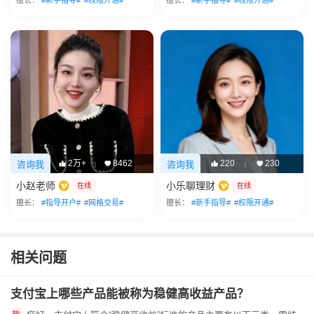
擅长：
#新手指导#
#权限开通#
擅长：
#新手指导#
#权限开通#
2万+
8462
220
230
咨询我
咨询我
|
|
小赵老师
小乐聊理财
在线
在线
擅长：
#指导开户#
#网格交易#
擅长：
#新手指导#
#权限开通#
相关问题
支付宝上哪些产品能被称为稳健高收益产品？​