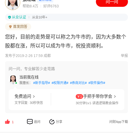
帮助8.4万
好评6763
从业认证
从业10年+
首发回答
您好，目前的走势是可以称之为牛市的，因为大多数个
股都在涨，所以可以成为牛市，祝投资顺利。
发布于2019-2-26 17:59 成都
举报
问一问，专业解答少走弯路
当前我在线
我擅长：
#新手指导#
#权限开通#
#券商对比#
#软件操作#
免费追问
手把手带你学会
￥1
文字回复· 30秒快答
30分钟1v1·讲透逻辑教会操作
追问
分享
问财App下载
1