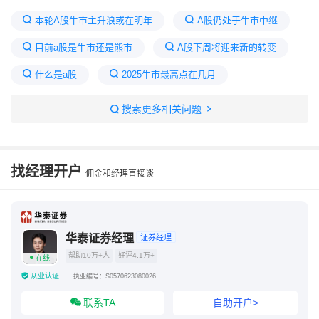
本轮A股牛市主升浪或在明年
A股仍处于牛市中继
目前a股是牛市还是熊市
A股下周将迎来新的转变
什么是a股
2025牛市最高点在几月
2025是股灾还是牛市
下周一特大牛市可能爆发
搜索更多相关问题
a股迎来五次大牛市
A股牛市结束了吗
找经理开户
佣金和经理直接谈
华泰证券经理
证券经理
帮助10万+人
好评4.1万+
在线
从业认证
执业编号：S0570623080026
联系TA
自助开户>