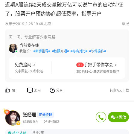
近期A股连续2天成交量破万亿可以说牛市的启动特征
了，股票开户预约协商超低费率，指导开户
发布于2019-2-26 19:48 北京
举报
问一问，专业解答少走弯路
当前我在线
我擅长：
#新手指导#
#权限开通#
#券商对比#
#软件操作#
免费追问
手把手带你学会
￥1
文字回复· 30秒快答
30分钟1v1·讲透逻辑教会操作
追问
分享
问财App下载
赞
张经理
证券经理
帮助8.9万
好评4563
从业认证
从业7年