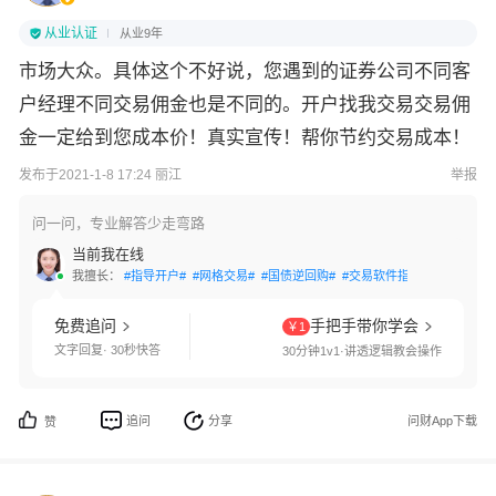
从业认证
从业9年
市场大众。具体这个不好说，您遇到的证券公司不同客
户经理不同交易佣金也是不同的。开户找我交易交易佣
金一定给到您成本价！真实宣传！帮你节约交易成本！
发布于2021-1-8 17:24 丽江
举报
问一问，专业解答少走弯路
当前我在线
我擅长：
#指导开户#
#网格交易#
#国债逆回购#
#交易软件指导#
#条件单设
免费追问
手把手带你学会
￥1
文字回复· 30秒快答
30分钟1v1·讲透逻辑教会操作
追问
分享
问财App下载
赞