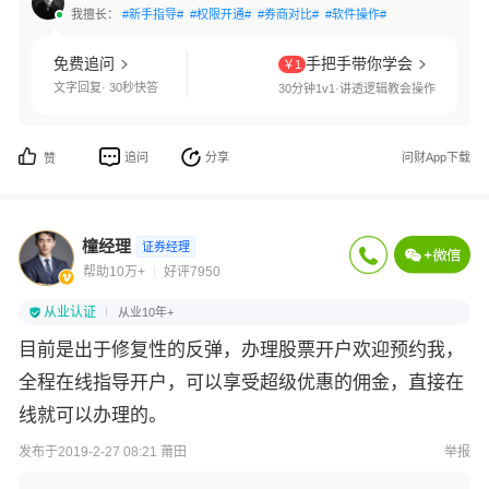
我擅长：
#新手指导#
#权限开通#
#券商对比#
#软件操作#
免费追问
手把手带你学会
￥1
文字回复· 30秒快答
30分钟1v1·讲透逻辑教会操作
追问
分享
问财App下载
赞
橦经理
证券经理
帮助10万+
好评7950
从业认证
从业10年+
目前是出于修复性的反弹，办理股票开户欢迎预约我，
全程在线指导开户，可以享受超级优惠的佣金，直接在
线就可以办理的。
发布于2019-2-27 08:21 莆田
举报