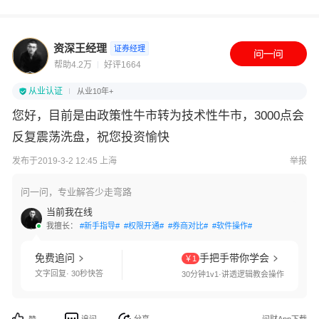
资深王经理
证券经理
帮助4.2万
好评1664
从业认证
从业10年+
您好，目前是由政策性牛市转为技术性牛市，3000点会
反复震荡洗盘，祝您投资愉快
发布于2019-3-2 12:45 上海
举报
问一问，专业解答少走弯路
当前我在线
我擅长：
#新手指导#
#权限开通#
#券商对比#
#软件操作#
免费追问
手把手带你学会
￥1
文字回复· 30秒快答
30分钟1v1·讲透逻辑教会操作