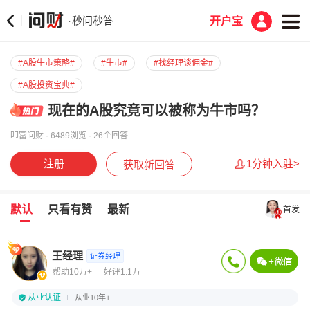
秒问秒答
·
开户宝
#A股牛市策略#
#牛市#
#找经理谈佣金#
#A股投资宝典#
现在的A股究竟可以被称为牛市吗？
叩富问财 · 6489浏览 · 26个回答
注册
1分钟入驻>
获取新回答
默认
只看有赞
最新
首发
王经理
证券经理
帮助10万+
好评1.1万
从业认证
从业10年+