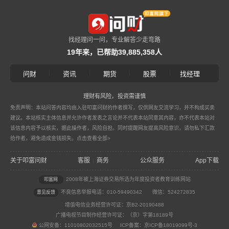
找经理问一问，专业解答少走弯路
19年来，已帮助39,885,358人
|
|
|
|
问财
资讯
期货
股票
找经理
理财有风险，投资需谨慎
免责声明：本站问答内容均由入驻叩富问财的作者撰写，仅供网友交流学习，并不构成买卖
建议。本站核实主体信息并允许作者发表之言论并不代表本站同意其内容，亦不代表本站对
该信息内容予以核实，据此操作者，风险自担。同时提醒网友提高风险意识，请勿私下汇款
给作者，避免造成金钱损失。
点击查看全部>
关于叩富问财
客服
商务
公众服务
App下载
|
2008年被上海证券交易所选为年度投资者教育训练网站
叩富网
不良信息举报电话：010-59490342
微信：524272835
意见反馈
增值电信业务经营许可证：京B2-20190488
广播电视节目制作经营许可证：（京）字第18189号
公网安备：11010802032515号 ICP备案：京ICP备18019099号-3