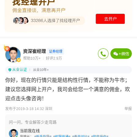
资深崔经理
证券经理
帮助10万+
好评2.9万
从业认证
从业10年+
你好，现在的行情只能是结构性行情，不能称为牛市；
建议您选择网上开户，我司会给您一个满意的佣金，欢
迎点击头像咨询！
发布于2019-3-18 14:32 深圳
举报
问一问，专业解答少走弯路
当前我在线
我擅长：
#新手指导#
#权限开通#
#券商对比#
#软件操作#