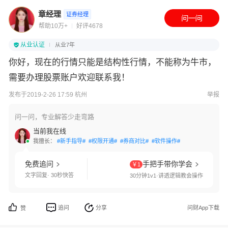
章经理
证券经理
帮助10万+
好评4678
从业认证
从业7年
你好，现在的行情只能是结构性行情，不能称为牛市，
需要办理股票账户欢迎联系我！
发布于2019-2-26 17:59 杭州
举报
问一问，专业解答少走弯路
当前我在线
我擅长：
#新手指导#
#权限开通#
#券商对比#
#软件操作#
免费追问
手把手带你学会
￥1
文字回复· 30秒快答
30分钟1v1·讲透逻辑教会操作
追问
分享
问财App下载
赞