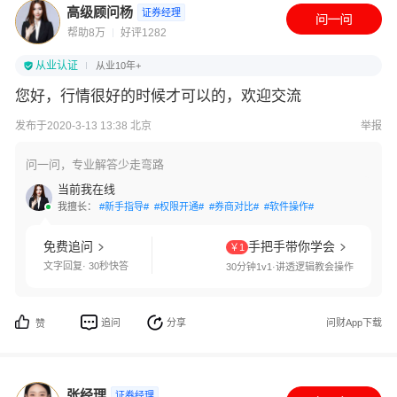
高级顾问杨
证券经理
帮助8万
好评1282
从业认证
从业10年+
您好，行情很好的时候才可以的，欢迎交流
发布于2020-3-13 13:38 北京
举报
问一问，专业解答少走弯路
当前我在线
我擅长：
#新手指导#
#权限开通#
#券商对比#
#软件操作#
免费追问
手把手带你学会
￥1
文字回复· 30秒快答
30分钟1v1·讲透逻辑教会操作
追问
分享
问财App下载
赞
张经理
证券经理