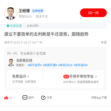
王经理
证券经理
帮助3910
知无不言
从业认证
从业10年+
建议不要简单的去判断是牛还是熊，跟随趋势
发布于2019-2-26 17:59 广州
举报
问一问，专业解答少走弯路
当前我在线
我擅长：
#新手指导#
#权限开通#
#券商对比#
#软件操作#
免费追问
手把手带你学会
￥1
文字回复· 30秒快答
30分钟1v1·讲透逻辑教会操作
追问
分享
问财App下载
1