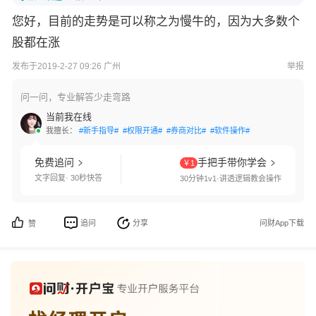
您好，目前的走势是可以称之为慢牛的，因为大多数个
股都在涨
发布于2019-2-27 09:26 广州
举报
问一问，专业解答少走弯路
当前我在线
我擅长：
#新手指导#
#权限开通#
#券商对比#
#软件操作#
免费追问
手把手带你学会
￥1
文字回复· 30秒快答
30分钟1v1·讲透逻辑教会操作
追问
分享
问财App下载
赞