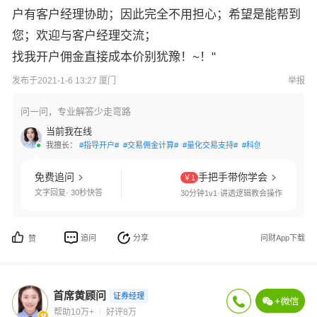
户有客户经理协助；因此完全不用担心；希望是能帮到
您；欢迎与客户经理交流；
找我开户佣金直接成本价别犹豫！~！"
发布于2021-1-6 13:27 厦门
举报
问一问，专业解答少走弯路
当前我在线
我擅长：
#指导开户#
#交易佣金计算#
#量化交易支持#
#科创板开通#
#创业
免费追问
手把手带你学会
￥1
文字回复· 30秒快答
30分钟1v1·讲透逻辑教会操作
追问
分享
问财App下载
赞
首席黄顾问
证券经理
帮助10万+
好评8万