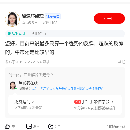
资深邓经理
证券经理
帮助5.5万
好评1103
从业认证
从业10年+
您好，目前来说最多只算一个强势的反弹，超跌的反弹
的，牛市还是比较早的
发布于2019-2-26 21:24 深圳
举报
问一问，专业解答少走弯路
当前我在线
我擅长：
#新手指导#
#权限开通#
#券商对比#
#软件操作#
免费追问
手把手带你学会
￥1
文字回复· 30秒快答
30分钟1v1·讲透逻辑教会操作
追问
分享
问财App下载
赞