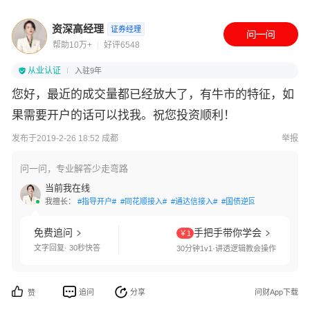
资深高经理
证券经理
帮助10万+
好评6548
从业认证
入驻9年
您好，最近的成交量都已经放大了，有牛市的特征，如
果需要开户的话可以找我。祝您投资顺利！
发布于2019-2-26 18:52 成都
举报
问一问，专业解答少走弯路
当前我在线
我擅长：
#指导开户#
#同花顺接入#
#通达信接入#
#国债逆回购#
#客户经理
免费追问
手把手带你学会
￥1
文字回复· 30秒快答
30分钟1v1·讲透逻辑教会操作
追问
分享
问财App下载
赞