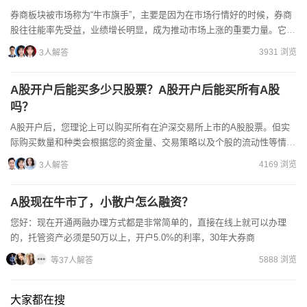
券商板块被市场称为“牛市旗手”，主要是因为在市场行情好的时候，券商
股往往能率先受益，业绩增长明显，成为推动市场上涨的重要力量。它的
启动对后市有指示意义，通常意味着市场情绪较为乐观，投资...
3931 浏览
3人解答
A股开户后能买多少只股票？A股开户后能买所有A股
吗？
A股开户后，您理论上可以购买所有在沪深交易所上市的A股股票。但实
际购买数量和种类会根据您的资金量、交易策略以及个股的流动性等情况
而有所不同。若您有具体的需求或者想要了解更详细的交易指引...
4169 浏览
3人解答
A股现在牛市了，小散户怎么融资？
您好：现在开通两融办理方式都是非常简单的，直接在线上就可以办理
的，托管资产必须是50万以上，开户5.0%的利率，30年大券商
5888 浏览
等37人解答
大家都在搜