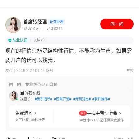
首席张经理
证券经理
帮助10万+
好评9374
从业认证
入驻7年
现在的行情只能是结构性行情，不能称为牛市，如果需
要开户的话可以找我。
发布于2019-2-27 09:49 成都
举报
问一问，专业解答少走弯路
当前我在线
我擅长：
#新手指导#
#权限开通#
#券商对比#
#软件操作#
免费追问
手把手带你学会
￥1
文字回复· 30秒快答
30分钟1v1·讲透逻辑教会操作