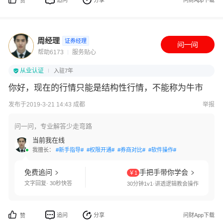
追问
分享
问财App下载
赞
周经理
证券经理
帮助6173
服务贴心
从业认证
入驻7年
你好，现在的行情只能是结构性行情，不能称为牛市
发布于2019-3-21 14:43 成都
举报
问一问，专业解答少走弯路
当前我在线
我擅长：
#新手指导#
#权限开通#
#券商对比#
#软件操作#
免费追问
手把手带你学会
￥1
文字回复· 30秒快答
30分钟1v1·讲透逻辑教会操作
追问
分享
问财App下载
赞