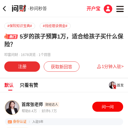
秒问秒答
·
开户宝
#保险知识宝典#
#找经理谈佣金#
5岁的孩子预算1万，适合给孩子买什么保
险？
叩富问财 · 1678浏览 · 1个回答
注册
1分钟入驻>
获取新回答
默认
只看有赞
首发
首席张老师
财经达人
帮助8.4万
好评6.7万
身份认证
入驻5年