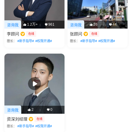
1.2万+
961
26
44
咨询我
咨询我
|
|
李顾问
张顾问
在线
在线
擅长：
#新手指导#
#权限开通#
擅长：
#新手指导#
#权限开通#
2
0
咨询我
|
资深刘经理
在线
擅长：
#新手指导#
#权限开通#