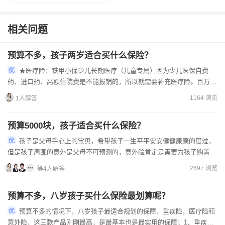
相关问题
预算不多，孩子两岁适合买什么保险？
★医疗险：铁甲小保少儿长期医疗（儿童专属）因为少儿医保自费
药、进口药、高额住院费是不能报销的，所以就需要补充医疗险。百万医
疗，保费低，保额高，可以覆盖二级及二级以上公立医院普...
1164 浏览
1人解答
预算5000块，孩子适合买什么保险？
孩子是父母手心上的宝贝，希望孩子一生平平安安健健康康的度过，
但是孩子周围的意外是父母不可预测的，意外险肯定是需要为孩子购置
的；另外孩子成长的过程当中无可避免感冒发烧，购置一份...
2697 浏览
等4人解答
预算不多，八岁孩子买什么保险最划算呢？
预算不多的情况下，八岁孩子最适合规划的保障，重疾险，医疗险和
意外险，这三款产品刚刚最高，是最基本也是最实用的保障；1、重疾