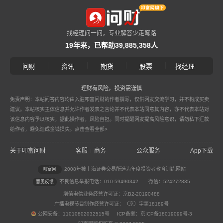
找经理问一问，专业解答少走弯路
19年来，已帮助39,885,358人
|
|
|
|
问财
资讯
期货
股票
找经理
理财有风险，投资需谨慎
免责声明：本站问答内容均由入驻叩富问财的作者撰写，仅供网友交流学习，并不构成买卖
建议。本站核实主体信息并允许作者发表之言论并不代表本站同意其内容，亦不代表本站对
该信息内容予以核实，据此操作者，风险自担。同时提醒网友提高风险意识，请勿私下汇款
给作者，避免造成金钱损失。
点击查看全部>
关于叩富问财
客服
商务
公众服务
App下载
|
2008年被上海证券交易所选为年度投资者教育训练网站
叩富网
不良信息举报电话：010-59490342
微信：524272835
意见反馈
增值电信业务经营许可证：京B2-20190488
广播电视节目制作经营许可证：（京）字第18189号
公网安备：11010802032515号 ICP备案：京ICP备18019099号-3