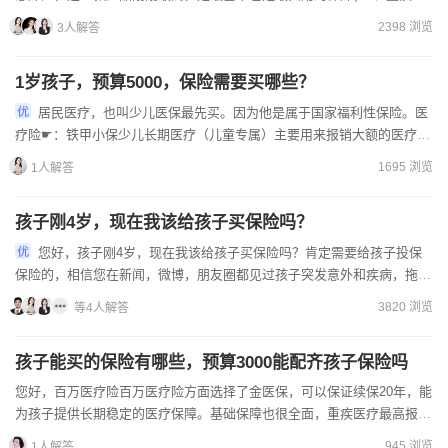
险：【妈咪保贝新生版重大疾病保险】重疾险确诊即赔的，...
2398 浏览
3人解答
1岁孩子，预算5000，保险需要买哪些？
居民医疗，也叫少儿医保最先买。因为他是属于国家福利性保险。医
疗险☛：铁甲小保少儿长期医疗（儿童专属）主要用来报销大额的医疗费
用，保障金额普遍在100~300万之间，可以搭档社...
1695 浏览
1人解答
孩子刚4岁，现在我该给孩子买保险吗？
您好，孩子刚4岁，现在我该给孩子买保险吗？肯定需要给孩子投保
保险的，相信您在新闻，微博，朋友圈都见过孩子突发意外和疾病，拖垮
家庭经济而，进行轻松筹水滴筹的信息吧。远离贫穷，从...
3820 浏览
等4人解答
孩子能买的保险有哪些，预算3000能配齐孩子保险吗
您好，百万医疗险百万医疗险方面选择了金医保，可以保证续保20年，能
为孩子提供长期稳定的医疗保障。基础保障也很全面，重疾医疗最高报销
400万，还附加了外购药保障责任，要知道小孩也是癌症高...
945 浏览
1人解答