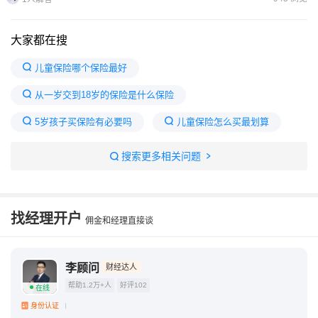
大家都在搜
儿童保险哪个保险最好
从一岁交到18岁的保险是什么保险
5岁孩子买保险有必要吗
儿童保险怎么买最划算
宝宝买保险的最佳时间
给5岁孩子买保险哪种更合适
搜索更多相关问题
6-12岁儿童最佳保险
给孩子买保险一年一万
儿童买什么保险最好
给5岁小孩买保险买哪种好
找经理开户
佣金和经理直接谈
李顾问
财经达人
帮助1.2万+人
好评102
在线
身份认证