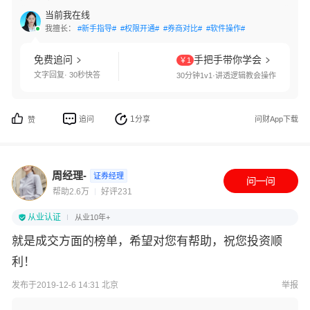
当前我在线
我擅长：
#新手指导#
#权限开通#
#券商对比#
#软件操作#
免费追问
手把手带你学会
￥1
文字回复· 30秒快答
30分钟1v1·讲透逻辑教会操作
1
追问
分享
问财App下载
赞
周经理-
证券经理
帮助2.6万
好评231
从业认证
从业10年+
就是成交方面的榜单，希望对您有帮助，祝您投资顺
利！
发布于2019-12-6 14:31 北京
举报