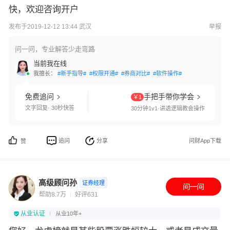
快，欢迎咨询开户
发布于2019-12-12 13:44 武汉
举报
问一问，专业解答少走弯路
当前我在线
我擅长：
#新手指导#
#权限开通#
#券商对比#
#软件操作#
免费追问
手把手带你学会
￥1
文字回复· 30秒快答
30分钟1v1·讲透逻辑教会操作
追问
分享
问财App下载
赞
高级顾问孙
证券经理
帮助8.7万
好评631
从业认证
从业10年+