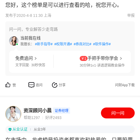
您好，这个榜单是可以进行查看的哈，祝您开心。
发布于2020-4-8 11:30 上海
举报
问一问，专业解答少走弯路
当前我在线
我擅长：
#新手指导#
#权限开通#
#券商对比#
#软件操作#
免费追问
手把手带你学会
￥1
文字回复· 30秒快答
30分钟1v1·讲透逻辑教会操作
追问
分享
问财App下载
赞
资深顾问小晨
证券经理
帮助1297
好评2493
从业认证
从业3年