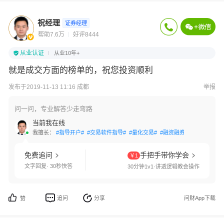
祝经理
证券经理
帮助7.6万
好评8444
从业认证
从业10年+
就是成交方面的榜单的，祝您投资顺利
发布于2019-11-13 11:16 成都
举报
问一问，专业解答少走弯路
当前我在线
我擅长：
#指导开户#
#交易软件指导#
#量化交易#
#融资融券#
#转户办理#
免费追问
手把手带你学会
￥1
文字回复· 30秒快答
30分钟1v1·讲透逻辑教会操作
追问
分享
问财App下载
赞