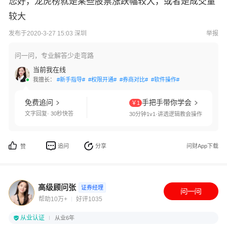
您好，龙虎榜就是某些股票涨跌幅较大，或者是成交量
较大
发布于2020-3-27 15:03 深圳
举报
问一问，专业解答少走弯路
当前我在线
我擅长：
#新手指导#
#权限开通#
#券商对比#
#软件操作#
免费追问
手把手带你学会
￥1
文字回复· 30秒快答
30分钟1v1·讲透逻辑教会操作
追问
分享
问财App下载
赞
高级顾问张
证券经理
帮助10万+
好评1035
从业认证
从业6年