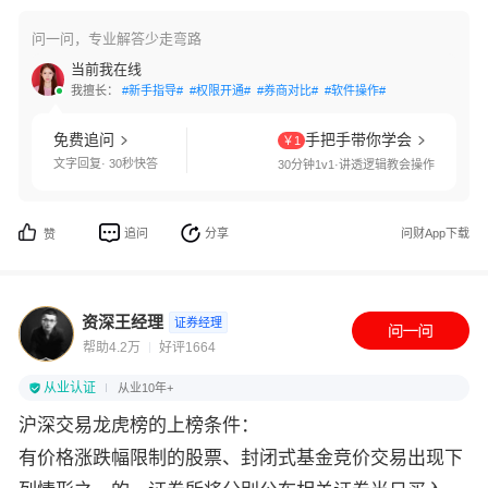
问一问，专业解答少走弯路
当前我在线
我擅长：
#新手指导#
#权限开通#
#券商对比#
#软件操作#
免费追问
手把手带你学会
￥1
文字回复· 30秒快答
30分钟1v1·讲透逻辑教会操作
追问
分享
问财App下载
赞
资深王经理
证券经理
帮助4.2万
好评1664
从业认证
从业10年+
沪深交易龙虎榜的上榜条件：
有价格涨跌幅限制的股票、封闭式基金竞价交易出现下