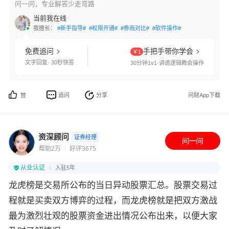
问一问，专业解答少走弯路
当前我在线
我擅长：
#新手指导#
#权限开通#
#券商对比#
#软件操作#
免费追问
手把手带你学会
￥1
文字回复· 30秒快答
30分钟1v1·讲透逻辑教会操作
追问
分享
问财App下载
赞
资深顾问
证券经理
帮助2万
好评3675
从业认证
入驻5年
龙虎榜是交易所公布的当日异动股票汇总。股票交易过
程就是买卖双方博弈的过程，而龙虎榜就是把双方激战
最为激烈壮观的股票资金进出情况公布出来，以便大家