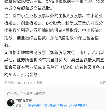
收盘价涨跌幅偏离值、价格振幅或换手率相同的，依次
按成交金额和成交量选取。
注：除中小企业板股票以外的主板A股股票、中小企业
板股票、创业板股票、B股股票、封闭式基金的对应分
类指数分别是证券所编制的深证A股指数、中小板综合
指数、创业板综合指数、深证B股指数和深证基金指
数。
无价格涨跌幅限制股票（如新股票发行上市），若出现
异动，证券所也将公布其当日买入、卖出金额最大的五
家会员证券营业部或交易单元（机构）的名称及其各自
的买入、卖出金额。
发布于2018-7-17 11:05 上海
举报
问一问，专业解答少走弯路
当前我在线
我擅长：
#新手指导#
#权限开通#
#券商对比#
#软件操作#