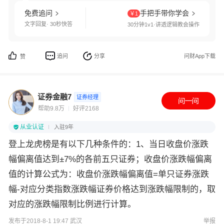
免费追问
手把手带你学会
￥1
文字回复· 30秒快答
30分钟1v1·讲透逻辑教会操作
追问
分享
问财App下载
赞
证券金融7
证券经理
帮助9.8万
好评2168
从业认证
入驻9年
登上龙虎榜是有以下几种条件的：1、当日收盘价涨跌
幅偏离值达到±7%的各前五只证券；收盘价涨跌幅偏离
值的计算公式为：收盘价涨跌幅偏离值=单只证券涨跌
幅-对应分类指数涨跌幅证券价格达到涨跌幅限制的，取
对应的涨跌幅限制比例进行计算。
发布于2018-8-1 19:47 武汉
举报