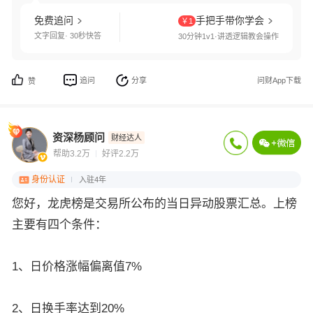
免费追问
手把手带你学会
￥1
文字回复· 30秒快答
30分钟1v1·讲透逻辑教会操作
追问
分享
问财App下载
赞
资深杨顾问
财经达人
帮助3.2万
好评2.2万
身份认证
入驻4年
您好，龙虎榜是交易所公布的当日异动股票汇总。上榜
主要有四个条件：
1、日价格涨幅偏离值7%
2、日换手率达到20%