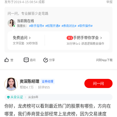
发布于2019-4-15 08:54 成都
举报
问一问，专业解答少走弯路
当前我在线
我擅长：
#新手指导#
#权限开通#
#券商对比#
#软件操作#
免费追问
手把手带你学会
￥1
文字回复· 30秒快答
30分钟1v1·讲透逻辑教会操作
追问
分享
问财App下载
赞
资深陈经理
证券经理
帮助4.7万
好评955
从业认证
从业6年
你好，龙虎榜可以看到最近热门的股票有哪些，方向在
哪里，我们券商营业部经常上龙虎榜，因为交易速度