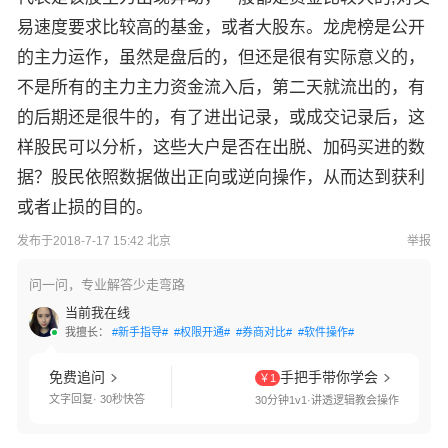
易速度要求比较高的基金，或者大股东。龙虎榜是公开
的主力运作，虽然是盘后的，但还是很有实际意义的，
不是所有的主力主力资金流入后，第二天就流出的，有
的后期还是很牛的，有了进出记录，或成交记录后，这
样股民可以分析，这些大户是否在出脱、加码买进的数
据？股民依照数据做出正向或逆向操作，从而达到获利
或者止损的目的。
发布于2018-7-17 15:42 北京
举报
问一问，专业解答少走弯路
当前我在线
我擅长：
#新手指导#
#权限开通#
#券商对比#
#软件操作#
免费追问
手把手带你学会
￥1
文字回复· 30秒快答
30分钟1v1·讲透逻辑教会操作