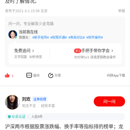
及时了解情况。
发布于2021-3-1 15:56 北京
举报
问一问，专业解答少走弯路
当前我在线
我擅长：
#新手指导#
#权限开通#
#券商对比#
#软件操作#
免费追问
手把手带你学会
￥1
文字回复· 30秒快答
30分钟1v1·讲透逻辑教会操作
追问
分享
问财App下载
1
刘欢
证券经理
知无不言
经验丰富
从业认证
入驻8年
沪深两市根据股票涨跌幅、换手率等指标排的榜单；龙