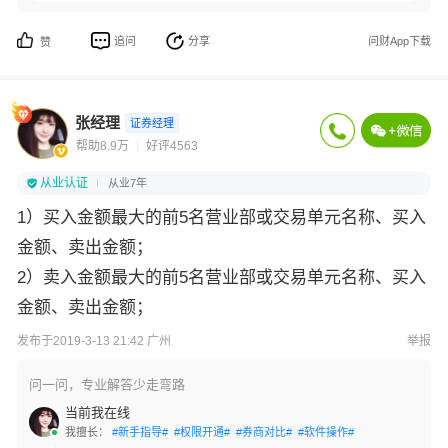
追问
分享
问财App下载
赞
张经理
证券经理
帮助8.9万
好评4563
从业认证
从业7年
1）买入金额最大的前5名营业部或交易单元名称、买入
金额、卖出金额；
2）卖入金额最大的前5名营业部或交易单元名称、买入
金额、卖出金额；
发布于2019-3-13 21:42 广州
举报
问一问，专业解答少走弯路
当前我在线
我擅长：
#新手指导#
#权限开通#
#券商对比#
#软件操作#