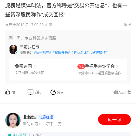
虎榜是媒体叫法，官方称呼是“交易公开信息”，也有一
些资深股民称作“成交回报”
发布于2018-7-17 09:38 湘潭
举报
问一问，专业解答少走弯路
当前我在线
我擅长：
#新手指导#
#权限开通#
#券商对比#
#软件操作#
免费追问
手把手带你学会
￥1
文字回复· 30秒快答
30分钟1v1·讲透逻辑教会操作
追问
分享
问财App下载
赞
北经理
证券经理
帮助10万+
好评1.1万
从业认证
从业8年