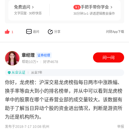
免费追问
手把手带你学会
￥1
文字回复· 30秒快答
30分钟1v1·讲透逻辑教会操作
追问
分享
问财App下载
1
章经理
证券经理
帮助10万+
好评4678
从业认证
从业7年
你好，龙虎榜：沪深交易龙虎榜指每日两市中涨跌幅、
换手率等由大到小的排名榜单，并从中可以看到龙虎榜
单中的股票在哪个证券营业部的成交量较大。该数据有
助于了解当日异动个股的资金进出情况，判断是游资所
为还是机构所为。
发布于2018-7-17 10:08 杭州
举报