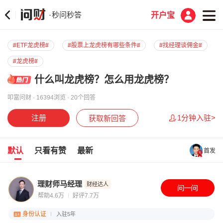
秒问秒答
·
开户宝
#ETF龙虎榜#
#股票上龙虎榜有哪些条件#
#找经理谈佣金#
#龙虎榜#
什么叫龙虎榜？怎么用龙虎榜？
叩富问财 · 16394浏览 · 20个回答
注册
1分钟入驻>
获取新回答
默认
只看有赞
最新
首发
理财师马经理
财经达人
帮助4.6万
好评7.7万
身份认证
入驻5年