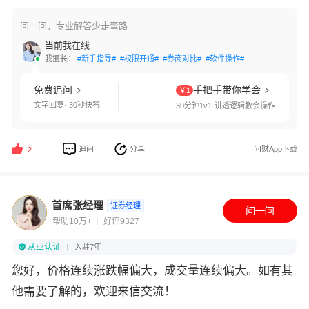
问一问，专业解答少走弯路
当前我在线
我擅长：
#新手指导#
#权限开通#
#券商对比#
#软件操作#
免费追问
手把手带你学会
￥1
文字回复· 30秒快答
30分钟1v1·讲透逻辑教会操作
追问
分享
问财App下载
2
首席张经理
证券经理
帮助10万+
好评9327
从业认证
入驻7年
您好，价格连续涨跌幅偏大，成交量连续偏大。如有其
他需要了解的，欢迎来信交流！