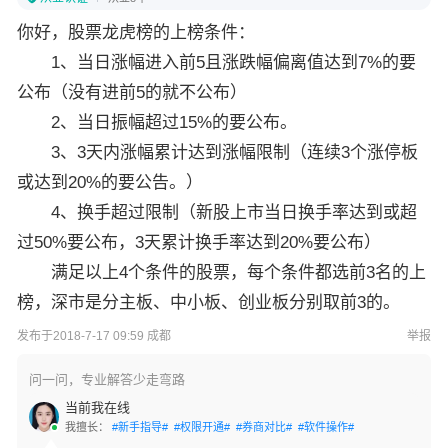
你好，股票龙虎榜的上榜条件：
1、当日涨幅进入前5且涨跌幅偏离值达到7%的要
公布（没有进前5的就不公布）
2、当日振幅超过15%的要公布。
3、3天内涨幅累计达到涨幅限制（连续3个涨停板
或达到20%的要公告。）
4、换手超过限制（新股上市当日换手率达到或超
过50%要公布，3天累计换手率达到20%要公布）
满足以上4个条件的股票，每个条件都选前3名的上
榜，深市是分主板、中小板、创业板分别取前3的。
发布于2018-7-17 09:59 成都
举报
问一问，专业解答少走弯路
当前我在线
我擅长：
#新手指导#
#权限开通#
#券商对比#
#软件操作#