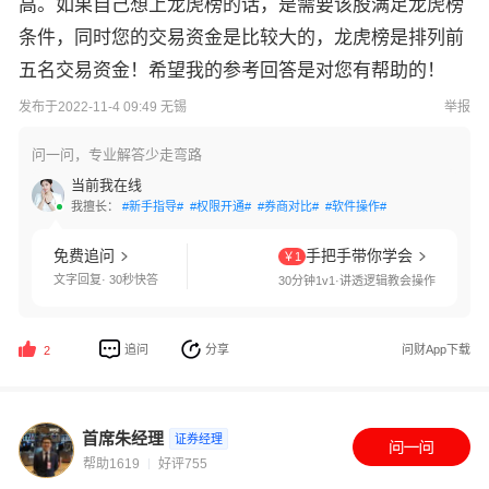
高。如果自己想上龙虎榜的话，是需要该股满足龙虎榜
条件，同时您的交易资金是比较大的，龙虎榜是排列前
五名交易资金！希望我的参考回答是对您有帮助的！
发布于2022-11-4 09:49 无锡
举报
问一问，专业解答少走弯路
当前我在线
我擅长：
#新手指导#
#权限开通#
#券商对比#
#软件操作#
免费追问
手把手带你学会
￥1
文字回复· 30秒快答
30分钟1v1·讲透逻辑教会操作
追问
分享
问财App下载
2
首席朱经理
证券经理
帮助1619
好评755