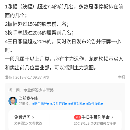
1涨幅（跌幅）超过7%的前几名，多数是涨停板排在前
面的几个；
2振幅超过15%的股票前几名；
3换手率超过20%的股票前几名；
4三日涨幅超过20%的，同时次日发布公告并停牌一小
时。
一般凡属于以上几类，必有主力运作，龙虎榜揭示买入
和卖出前几位营业部，可以揣测主力意图。
发布于2018-7-17 09:37 深圳
举报
问一问，专业解答少走弯路
当前我在线
我擅长：
#新手指导#
#权限开通#
#券商对比#
#软件操作#
免费追问
手把手带你学会
￥1
文字回复· 30秒快答
30分钟1v1·讲透逻辑教会操作