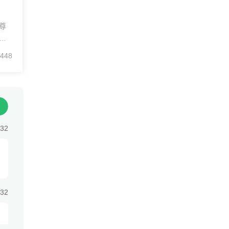
尊
投
，
448
能
可以
:32
:32