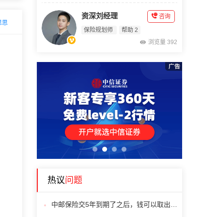
资深刘经理
咨询
思思
保险规划师
帮助 2
浏览量 392
1
2
3
4
热议
问题
中邮保险交5年到期了之后，钱可以取出来吗?