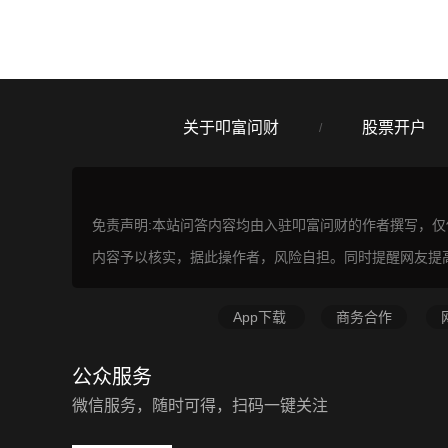
关于叩富问财
股票开户
/
免责声明:本站问答内容均由入驻叩富问财的作者撰写，
内容予以核实，据此操作者，风险自担。同时提醒网友提
App下载
商务合作
公众服务
微信服务，随时可得，扫码一键关注