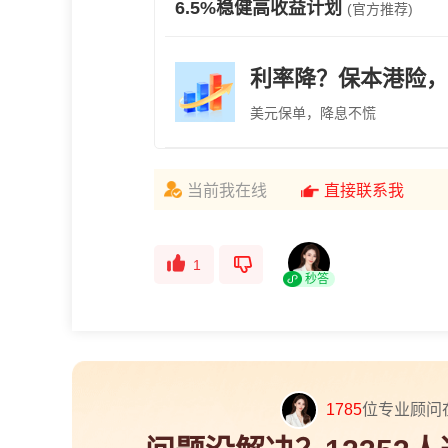
6.5%稳健高收益计划
(官方推荐)
利率降？保本港险，
美元保单，降息不慌
当前我在线
直接联系我
1
秒答
1785
位专业顾问