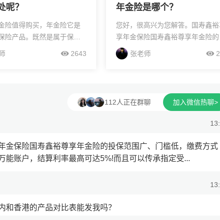
处呢？
年金险是哪个？
金险值得购买，年金险它是
您好，很高兴为您解答。国寿鑫裕
保险产品。既然是属于保
享年金保险国寿鑫裕尊享年金险的
定也是由保险公司承保，并
保范围广、门槛低，缴费方式灵活
师
2643
张老师
2
保监会的监管。即使保险公
投入时间短，领取快，还附加了万
端情况倒闭了，银保监会也
账户，结算利率最高可达5%!而且
保单转...
传承指定受...
112人正在群聊
加入微信热聊>
13
年金保险国寿鑫裕尊享年金险的投保范围广、门槛低，缴费方式
能账户，结算利率最高可达5%!而且可以传承指定受...
13
内和香港的产品对比表能发我吗？