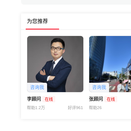
赢风吹
为您推荐
加微信挑选合适产品，教育金和养老保
咨询我
咨询我
李顾问
张顾问
在线
在线
帮助1.2万
好评961
帮助26