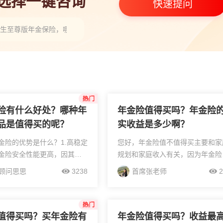
人选择一键咨询
快速提问
人生至尊版年金保险，哪位老师能说一下”
险有什么好处？哪种年
年金险值得买吗？年金险
品是值得买的呢？
实收益是多少啊？
金险的优势是什么？1.高稳定
您好，年金险值不值得买主要和家
险安全性能更高，因其资
规划和家庭收入有关，因为年金险
能低，其风险也就愈低，这
长期保险，提前取出不划算，一般
顾问思思
3238
首席张老师
2
的稳定性。从其缴纳方式来
议购买年金险的朋友到年限再提取
的费用支出可以使投保人有
如果说一年的存款并不多，建议配
...
百万医疗、重疾...
值得买吗？买年金险有
年金险值得买吗？收益最