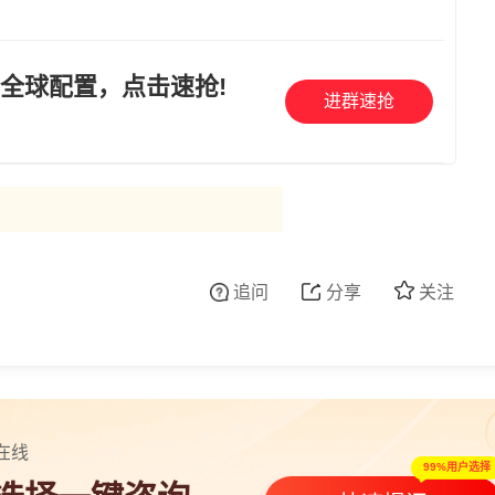
全球配置，点击速抢!
进群速抢
追问
分享
关注
在线
99%用户选择