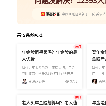
问题没解决？12353
李顾问刚刚回答了“国寿美满
其他类似问题
年金险值得买吗？年金险的最
买年金
大优势
金险产
您好，年金险当然是值得买的，年金
您好，年
险的收益利率是3.5%,并且值得关注的
性 年金
是它是以固定的3.5%利率,进行复利增
金流动性
资深赵经理
3773
首席
值的,而且年金保险的利率是比一般银
是资金上
行存款的利率还要高的，所以是很值...
说，固定
明确的数值
老人买年金险划算吗？老人值
年金险