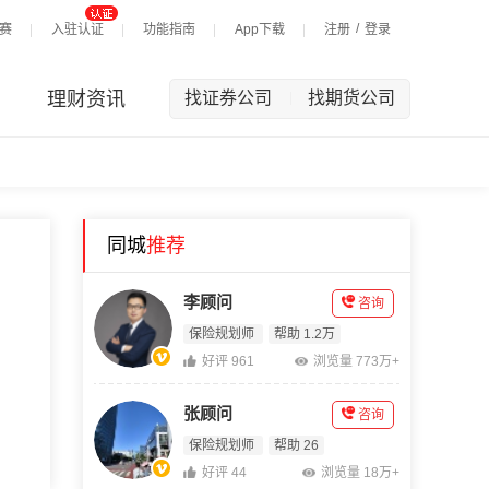
/
赛
入驻认证
功能指南
App下载
注册
登录
理财资讯
找证券公司
找期货公司
|
同城
推荐
李顾问
咨询
保险规划师
帮助 1.2万
好评 961
浏览量 773万+
张顾问
咨询
保险规划师
帮助 26
好评 44
浏览量 18万+