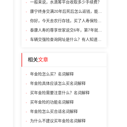
一般来说，水滴筹平台收取多少手续费？
康宁终身交满20年后死后怎么返钱，能返多少
你好，今天去农行存钱，买了人寿保险，一年存一万，连续存5年，安全吗保本吗
泰康人寿的尊享世家说交6年，第7年就可以取出所有保费，是这样的吗
车辆交强险查询网址是什么？有人知道吗？
相关
文章
年金险怎么买？名词解释
年金险具体应该怎么买名词解释
买年金险需要注意什么？名词解释
买年金险的功能名词解释
年金险怎么买合适名词解释
为什么不建议买年金险名词解释