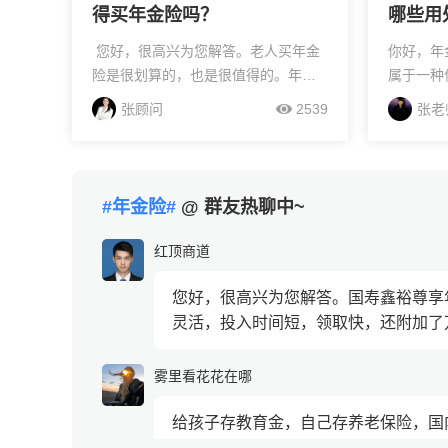
得买年金险吗？
哪些用
您好，很高兴为您解答。老人买年金
你好，年
险是很划算的，也是很值得的。年金
属于一种
险意思是指投保人或被保险人一次或
险，那肯
张顾问
2539
张老
按期交纳保险费，保险人以被保险人
且也受银
生存为条件，按年、半年、季或月给
司遇到极
付...
会将我们的
#年金险#
@ 群友热聊中~
红顶商道
您好，很高兴为您解答。国寿鑫裕尊享
灵活，投入时间短，领取快，还附加了万
雾里看花花在哪
给孩子存教育金，自己存养老保险，国