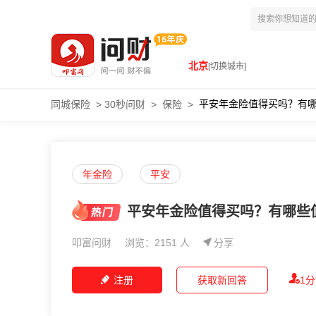
北京
[切换城市]
平安年金险值得买吗？有
同城保险
>
30秒问财
>
保险
>
年金险
平安
平安年金险值得买吗？有哪些
叩富问财
浏览：2151 人
分享
注册
获取新回答
1