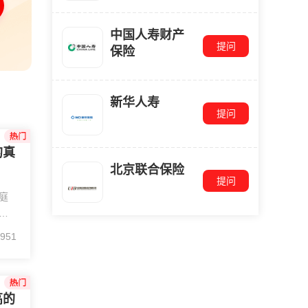
中国人寿财产
提问
保险
新华人寿
提问
的真
北京联合保险
提问
庭
是
建
951
。
置
高的