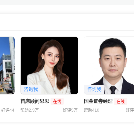
13
险逻辑不同产品也不同，给你讲解下区别。
咨询我
咨询我
首席顾问思思
国金证券经理
在线
在线
好评44
帮助2.9万
好评5万
帮助410
好评