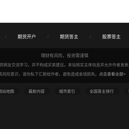
期货开户
期货答主
股票答主
/
/
/
理财有风险，投资需谨慎
仅供网友交流学习，并不构成买卖建议。本站核实主体信息并允许作者发
高风险意识，请勿私下汇款给作者，避免造成金钱损失。
点击查看全部>
网站地图
最新内容
城市索引
全国答主排行