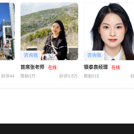
咨询我
咨询我
首席张老师
银泰袁经理
在线
在线
好评44
帮助3万
好评3.8万
帮助515
好