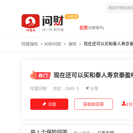
北京
[切换城市]
现在还可以买和泰人寿京
同城保险
>
30秒问财
>
保险
>
现在还可以买和泰人寿京泰盈
叩富问财
浏览：2589 人
分享
注册
获取新回答
1
共
1
个保险回答
|