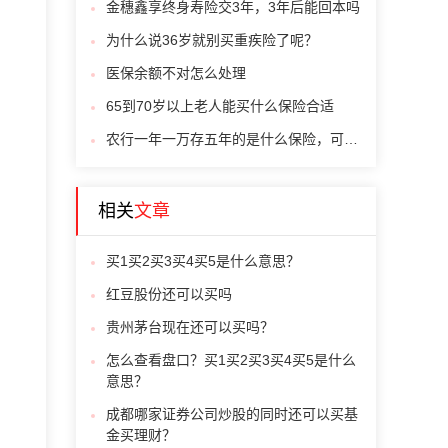
金穗鑫享终身寿险交3年，3年后能回本吗
为什么说36岁就别买重疾险了呢？
医保余额不对怎么处理
65到70岁以上老人能买什么保险合适
农行一年一万存五年的是什么保险，可靠吗
相关
文章
买1买2买3买4买5是什么意思？
红豆股份还可以买吗
贵州茅台现在还可以买吗？
怎么查看盘口？买1买2买3买4买5是什么
意思？
成都哪家证券公司炒股的同时还可以买基
金买理财？