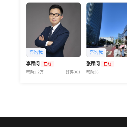
咨询我
咨询我
李顾问
张顾问
在线
在线
帮助1.2万
好评961
帮助26