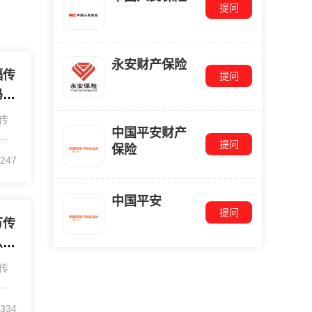
提问
永安财产保险
福传
提问
吗？
的
传
中国平安财产
险
提问
保险
，
247
京
险
中国平安
提问
万传
么
传
方
您
334