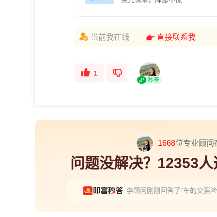
当前我在线
直接联系我
1
秒答
1668
位专业顾问
问题没解决？12353
李顾问刚刚回答了“车的交强