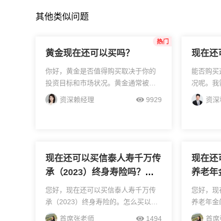
其他类似问题
黄金现在还可以买吗？
现在还
你好，黄金是否值得购买取决于你的
能否购买
投资目标和市场状况。黄金通常被视
况呢。我
为避险资产，当经济不确定性增加
名称以及
资深赖经理
9929
资深
时，其价格可能会上涨。例如，地缘
为你分析
政治紧张、通胀压力上升或全球股市
说，分析
下跌时，投资者可能会转向黄...
它过往的业
现在还可以买信泰人寿千万传
现在还
承（2023）终身寿险吗？怎
养老年
么买，投保流程是怎样的
买，投
您好，现在还可以买信泰人寿千万传
您好，现
承（2023）终身寿险的。怎么买以及
养老年金
投保流程是怎样的，可以点击上方头
经纪人购
首席张老师
1494
首席