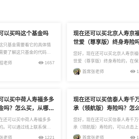
可以买吗这个基金吗
现在还可以买北京人寿京
世爱（尊享版）终身寿险
这只基金需要看它的具体情
怎么买，投保流程是怎样
需要了解这只基金的代码、
您好，现在还可以买北京人寿京福
它的投资类型等信息，才能
世爱（尊享版）终身寿险的，在保
程老师
1657
当下是否适合买入。一般来
经纪人那里购买，具体的投保流程
首席张老师
1
一只基金能不能买，要考虑
保险经纪人会为您一一指导的！北
绩表现、投资策...
人寿京福传世爱（尊享版）终身寿
值得买吗？1、3.5%保...
可以买中荷人寿福多多
现在还可以买信泰人寿千
金吗？怎么买，从哪里
承（领航版）寿险吗？怎
保流程是怎样的
买，投保流程是怎样的
在还可以买中荷人寿福多多
您好，现在还可以买信泰人寿千万
的。可以通过线上联系保险
承（领航版）寿险的，可以点击上
买，具体的投保流程，保险
头像和保险顾问取得联系，免费为
张老师
1221
首席张老师
1