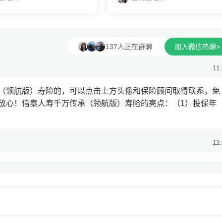
一一为您指导！投保中荷人
指导怎么买以及投保流程，可以放
养老年金要格外注意以下事
心！信泰人寿千万传承（领航版）
单现金价值：不...
险的亮点：（1）投保年龄范...
137人正在群聊
加入微信热聊>
11
（领航版）寿险的，可以点击上方头像和保险顾问取得联系，免
放心！信泰人寿千万传承（领航版）寿险的亮点：（1）投保年
11
我买到靠谱的公司产品吗？
11
香港保险经纪公司，否则容易成为失效保单的。