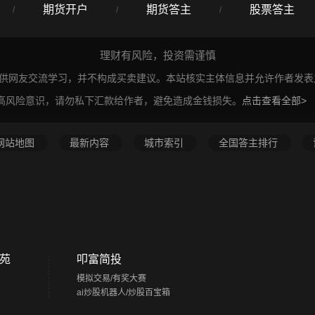
期货开户
期货答主
股票答主
/
/
/
理财有风险，投资需谨慎
仅供网友交流学习，并不构成买卖建议。本站核实主体信息并允许作者发
高风险意识，请勿私下汇款给作者，避免造成金钱损失。
点击查看全部>
网站地图
最新内容
城市索引
全国答主排行
苑
叩富简投
模拟交易/有奖大赛
ai炒股机器人/炒股百宝箱