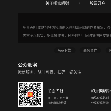
关于叩富问财
股票开户
/
免责声明:本站问答内容均由入驻叩富问财的作者撰写，
内容予以核实，据此操作者，风险自担。同时提醒网友提
App下载
商务合作
公众服务
微信服务，随时可得，扫码一键关注
叩富问财
叩富网销学
问一问，财不偏
网络获客培训
30秒问财/秒答
分享获客经验