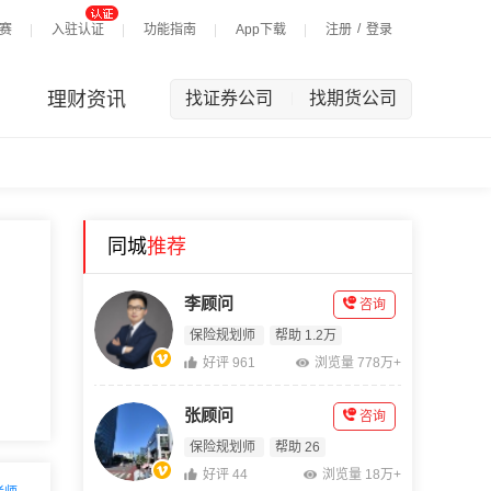
/
赛
入驻认证
功能指南
App下载
注册
登录
理财资讯
找证券公司
找期货公司
|
同城
推荐
李顾问
咨询
保险规划师
帮助 1.2万
好评 961
浏览量 778万+
张顾问
咨询
保险规划师
帮助 26
好评 44
浏览量 18万+