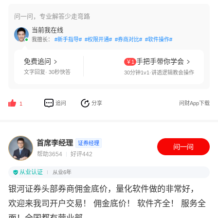
问一问，专业解答少走弯路
当前我在线
我擅长：
#新手指导#
#权限开通#
#券商对比#
#软件操作#
免费追问
手把手带你学会
￥1
文字回复· 30秒快答
30分钟1v1·讲透逻辑教会操作
追问
分享
问财App下载
1
首席李经理
证券经理
帮助3654
好评442
从业认证
从业6年
银河证券头部券商佣金底价，量化软件做的非常好，
欢迎来我司开户交易！ 佣金底价！ 软件齐全！ 服务全