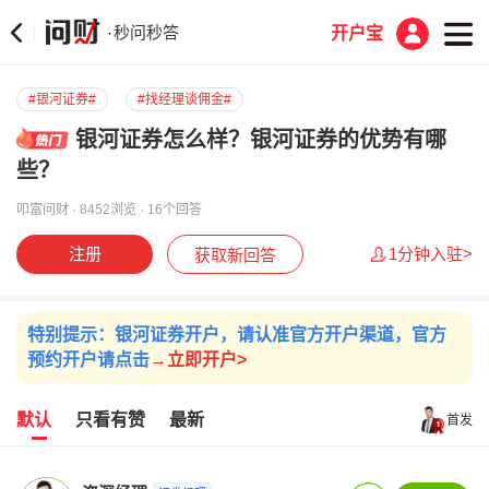
秒问秒答
·
开户宝
#银河证券#
#找经理谈佣金#
银河证券怎么样？银河证券的优势有哪
些？
叩富问财 · 8452浏览 · 16个回答
注册
1分钟入驻>
获取新回答
特别提示：银河证券开户，请认准官方开户渠道，官方
预约开户请点击
→立即开户>
默认
只看有赞
最新
首发