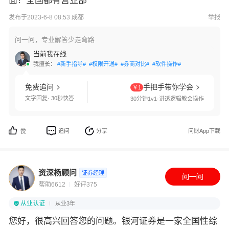
面！全国都有营业部
发布于2023-6-8 08:53 成都
举报
问一问，专业解答少走弯路
当前我在线
我擅长：
#新手指导#
#权限开通#
#券商对比#
#软件操作#
免费追问
手把手带你学会
￥1
文字回复· 30秒快答
30分钟1v1·讲透逻辑教会操作
追问
分享
问财App下载
赞
资深杨顾问
证券经理
帮助6612
好评375
从业认证
从业3年
您好，很高兴回答您的问题。银河证券是一家全国性综