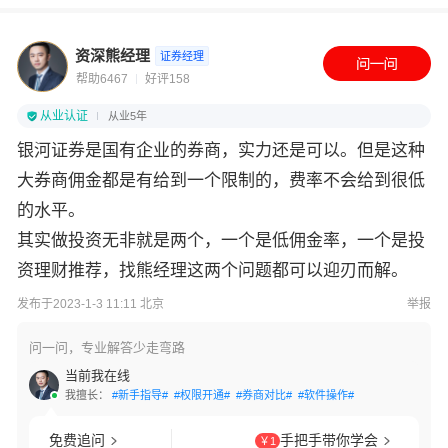
资深熊经理
证券经理
帮助6467
好评158
从业认证
从业5年
银河证券是国有企业的券商，实力还是可以。但是这种
大券商佣金都是有给到一个限制的，费率不会给到很低
的水平。
其实做投资无非就是两个，一个是低佣金率，一个是投
资理财推荐，找熊经理这两个问题都可以迎刃而解。
发布于2023-1-3 11:11 北京
举报
问一问，专业解答少走弯路
当前我在线
我擅长：
#新手指导#
#权限开通#
#券商对比#
#软件操作#
免费追问
手把手带你学会
￥1