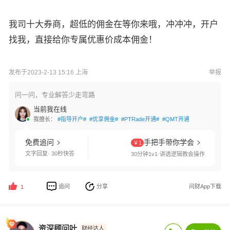
我司十大券商，超低的佣金在等你来哦，冲冲冲，开户
找我，直接给你专属优惠价成本佣金！
发布于2023-2-13 15:16 上海
举报
问一问，专业解答少走弯路
当前我在线
我擅长：
#指导开户#
#优享佣金#
#PTRade开通#
#QMT开通#
#客户经理对
免费追问
手把手带你学会
￥1
文字回复· 30秒快答
30分钟1v1·讲透逻辑教会操作
追问
分享
问财App下载
1
资深顾问叶
财经达人