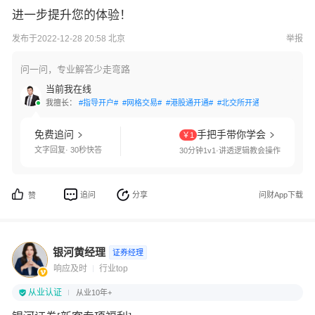
进一步提升您的体验！
发布于2022-12-28 20:58 北京
举报
问一问，专业解答少走弯路
当前我在线
我擅长：
#指导开户#
#网格交易#
#港股通开通#
#北交所开通#
#科创板开通
免费追问
手把手带你学会
￥1
文字回复· 30秒快答
30分钟1v1·讲透逻辑教会操作
追问
分享
问财App下载
赞
银河黄经理
证券经理
响应及时
行业top
从业认证
从业10年+