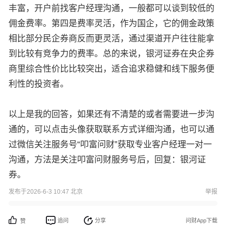
丰富，开户前找客户经理沟通，一般都可以谈到较低的
佣金费率。第四是费率灵活，作为国企，它的佣金政策
相比部分民企券商反而更灵活，通过渠道开户往往能拿
到比较有竞争力的费率。总的来说，银河证券在央企券
商里综合性价比比较突出，适合追求稳健和线下服务便
利性的投资者。
以上是我的回答，如果还有不清楚的或者需要进一步沟
通的，可以点击头像获取联系方式详细沟通，也可以通
过微信关注服务号“叩富问财”获取专业客户经理一对一
沟通，方法是关注叩富问财服务号后，回复：银河证
券。
发布于2026-6-3 10:47 北京
举报
追问
分享
问财App下载
赞