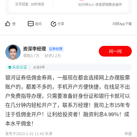
文字回复· 30秒快答
30分钟1v1·讲透逻辑教会操作
追问
分享
问财App下载
赞
资深李经理
证券经理
帮助3.7万
好评2.2万
从业认证
从业5年
银河证券低佣金券商，一般现在都会选择网上办理股票
账户的，都差不多的，手机开户方便快捷，在线足不出
户免费指导办理，只需要准备好身份证和银行卡就可以
在几分钟内轻松开户了，联系万经理！我司上市15年专
注于低佣金开户！让利给投资者！融资利息4.99％！成
本水平佣金！
发布于2023-1-31 11:43 天津
举报