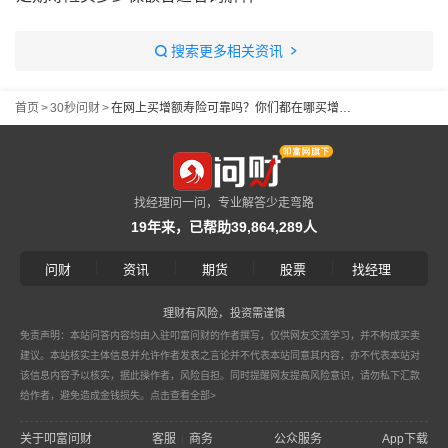
搜索更多相关资讯
首页
>
30秒问财
>
在网上买增额寿险可靠吗？你们都在哪买增额寿险？
找经理问一问，专业解答少走弯路
19年来，已帮助39,864,289人
|
|
|
|
问财
资讯
期货
股票
找经理
理财有风险，投资需谨慎
免责声明：本站问答内容均由入驻叩富问财的作者撰写，仅供网友交流学习，并不构成买卖
建议。本站核实主体信息并允许作者发表之言论并不代表本站同意其内容，亦不代表本站对
该信息内容予以核实，据此操作者，风险自担。同时提醒网友提高风险意识，请勿私下汇款
给作者，避免造成金钱损失。
点击查看全部>
关于叩富问财
客服
商务
公众服务
App下载
|