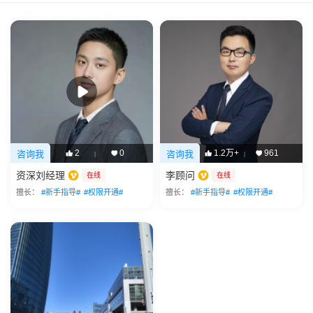
2
0
1.2万+
961
咨询我
咨询我
|
|
资深刘经理
李顾问
在线
在线
擅长：
#新手指导#
#权限开通#
擅长：
#新手指导#
#权限开通#