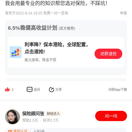
我会用最专业的的知识帮您选对保险，不踩坑！
发布于2022-9-14 19:25 免费一对一咨询
举报
6.5%稳健高收益计划
(官方推荐)
利率降？保本港险，全球配置，
点击速抢!
进群速抢
美元保单，降息不慌
追问
分享
问财App下载
1
保险顾问张
财经达人
帮助1.5万
好评2.7万
身份认证
入驻5年