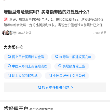
增额型寿险能买吗？买增额寿险的好处是什么？
您好，增额寿险的好处包括：1、兼顾保障和收益：增额终身寿险保
额每年都会按照一定的比例复利增长，当现金价值超过当前累计已交保
费，保单就可以回本。2、资产稳定：增额寿险的所有保障...
2280 浏览
等4人解答
大家都在搜
网上平台买寿险安全吗
增寿险一般建议买几年
中国人寿网上买保险流程
买增额寿险上当
网上买保险的弊端
中国最好三个保险公司
网上买保险是否可靠
慧择网买保险可靠吗
搜索更多相关问题
网上买增额寿险可靠吗
中国人寿保险公司买保险可靠吗
找经理开户
佣金和经理直接谈