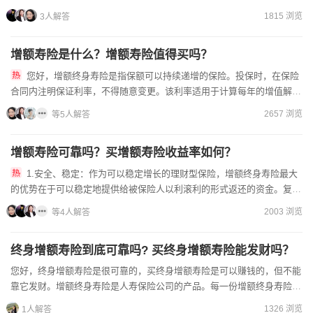
同的起投金额。我们在投保的时候，要注意自己选择的缴...
1815 浏览
3人解答
增额寿险是什么？增额寿险值得买吗？
您好，增额终身寿险是指保额可以持续递增的保险。投保时，在保险
合同内注明保证利率，不得随意变更。该利率适用于计算每年的增值解约
金，也用于计算复利的数值。每年的保额会按照这个利率...
2657 浏览
等5人解答
增额寿险可靠吗？买增额寿险收益率如何？
1.安全、稳定：作为可以稳定增长的理财型保险，增额终身寿险最大
的优势在于可以稳定地提供给被保险人以利滚利的形式返还的资金。复利
一般是3.3%-3.8%，一般买了20年至24年...
2003 浏览
等4人解答
终身增额寿险到底可靠吗? 买终身增额寿险能发财吗？
您好，终身增额寿险是很可靠的，买终身增额寿险是可以赚钱的，但不能
靠它发财。增额终身寿险是人寿保险公司的产品。每一份增额终身寿险具
有独立的保险合同收到保险法和合同法的保护，还有银保监会的...
1326 浏览
1人解答