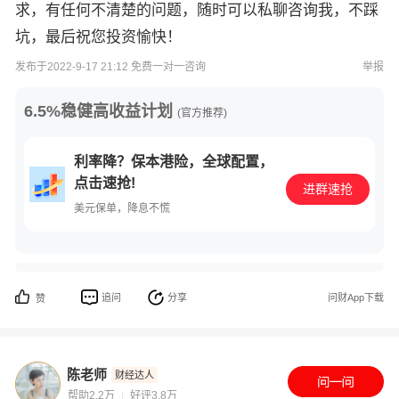
求，有任何不清楚的问题，随时可以私聊咨询我，不踩
坑，最后祝您投资愉快！
发布于2022-9-17 21:12 免费一对一咨询
举报
6.5%稳健高收益计划
(官方推荐)
利率降？保本港险，全球配置，
点击速抢!
进群速抢
美元保单，降息不慌
追问
分享
问财App下载
赞
陈老师
财经达人
帮助2.2万
好评3.8万