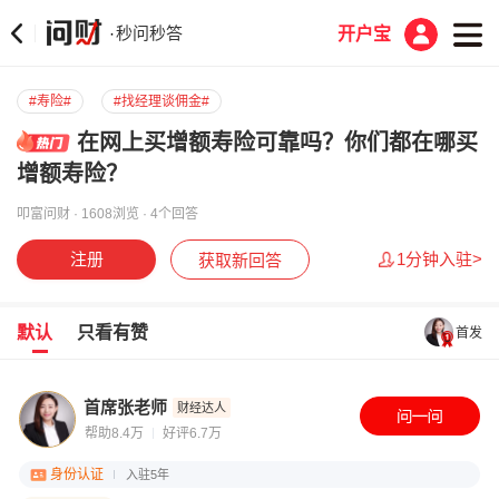
秒问秒答
·
开户宝
#寿险#
#找经理谈佣金#
在网上买增额寿险可靠吗？你们都在哪买
增额寿险？
叩富问财 · 1608浏览 · 4个回答
注册
1分钟入驻>
获取新回答
默认
只看有赞
首发
首席张老师
财经达人
帮助8.4万
好评6.7万
身份认证
入驻5年