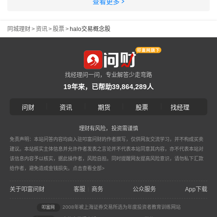
查看更多
同城理财
>
资讯
>
股票
>
halo交易概念股
找经理问一问，专业解答少走弯路
19年来，已帮助39,864,289人
|
|
|
|
问财
资讯
期货
股票
找经理
理财有风险，投资需谨慎
免责声明：本站问答内容均由入驻叩富问财的作者撰写，仅供网友交流学习，并不构成买卖
建议。本站核实主体信息并允许作者发表之言论并不代表本站同意其内容，亦不代表本站对
该信息内容予以核实，据此操作者，风险自担。同时提醒网友提高风险意识，请勿私下汇款
给作者，避免造成金钱损失。
点击查看全部>
关于叩富问财
客服
商务
公众服务
App下载
|
2008年被上海证券交易所选为年度投资者教育训练网站
叩富网