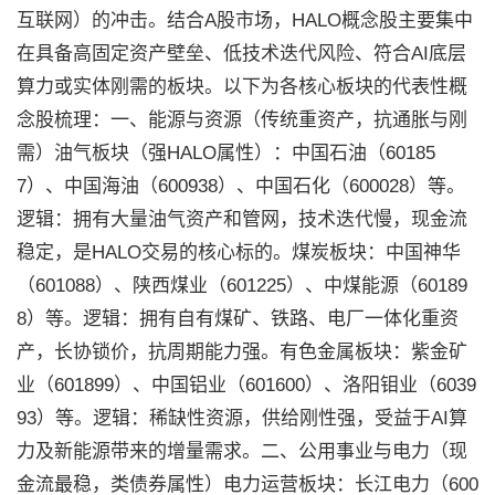
互联网）的冲击。结合A股市场，HALO概念股主要集中
在具备高固定资产壁垒、低技术迭代风险、符合AI底层
算力或实体刚需的板块。以下为各核心板块的代表性概
念股梳理：一、能源与资源（传统重资产，抗通胀与刚
需）油气板块（强HALO属性）：中国石油（60185
7）、中国海油（600938）、中国石化（600028）等。
逻辑：拥有大量油气资产和管网，技术迭代慢，现金流
稳定，是HALO交易的核心标的。煤炭板块：中国神华
（601088）、陕西煤业（601225）、中煤能源（60189
8）等。逻辑：拥有自有煤矿、铁路、电厂一体化重资
产，长协锁价，抗周期能力强。有色金属板块：紫金矿
业（601899）、中国铝业（601600）、洛阳钼业（6039
93）等。逻辑：稀缺性资源，供给刚性强，受益于AI算
力及新能源带来的增量需求。二、公用事业与电力（现
金流最稳，类债券属性）电力运营板块：长江电力（600