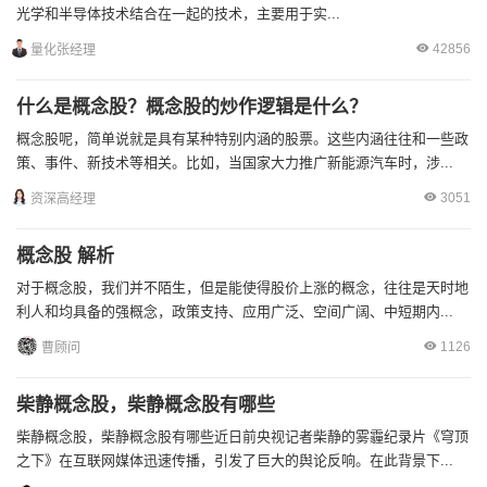
光学和半导体技术结合在一起的技术，主要用于实...
42856
量化张经理
什么是概念股？概念股的炒作逻辑是什么？
概念股呢，简单说就是具有某种特别内涵的股票。这些内涵往往和一些政
策、事件、新技术等相关。比如，当国家大力推广新能源汽车时，涉...
3051
资深高经理
概念股 解析
对于概念股，我们并不陌生，但是能使得股价上涨的概念，往往是天时地
利人和均具备的强概念，政策支持、应用广泛、空间广阔、中短期内...
1126
曹顾问
柴静概念股，柴静概念股有哪些
柴静概念股，柴静概念股有哪些近日前央视记者柴静的雾霾纪录片《穹顶
之下》在互联网媒体迅速传播，引发了巨大的舆论反响。在此背景下...