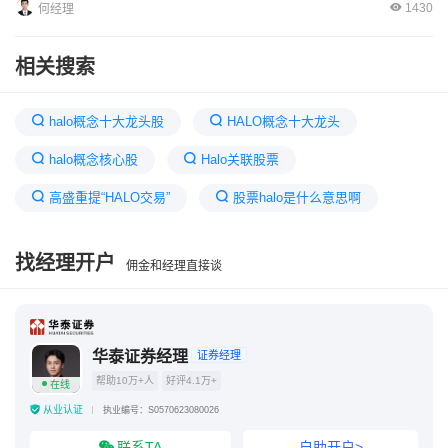
1430
何经理
相关搜索
halo概念十大龙头股
HALO概念十大龙头
halo概念核心股
Halo关联股票
高盛重提“HALO交易”
股票halo是什么意思啊
halo是哪家公司
HALO资产是什么意思
找经理开户
佣金和经理直接谈
HALO概念是什么
碳交易概念股龙头
HYALLINONE股票交易
A股数字货币交易概念股
华泰证券经理
证券经理
帮助10万+人
好评4.1万+
在线
从业认证
执业编号：S0570623080026
联系TA
自助开户>