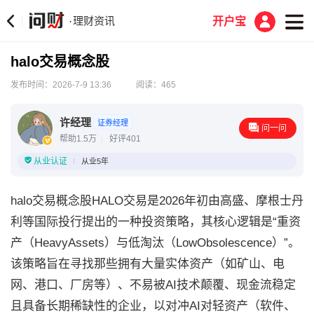
理财资讯
·
开户宝
halo交易概念股
发布时间：2026-7-9 13:36
阅读：465
许经理
证券经理
问一问
帮助1.5万
好评401
从业认证
从业5年
halo交易概念股HALO交易是2026年初由高盛、摩根士丹
利等国际投行提出的一种投资策略，其核心逻辑是“重资
产（HeavyAssets）与低淘汰（LowObsolescence）”。
该策略旨在寻找那些拥有大量实体资产（如矿山、电
网、港口、厂房等）、不易被AI技术颠覆、现金流稳定
且具备长期稀缺性的企业，以对冲AI对轻资产（软件、