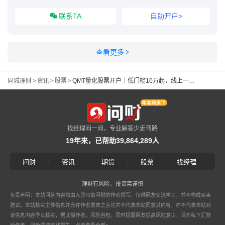
联系TA
自助开户>
查看更多
同城理财
>
资讯
>
股票
>
QMT量化股票开户｜低门槛10万起，线上一站式办理
找经理问一问，专业解答少走弯路
19年来，已帮助39,864,289人
|
|
|
|
问财
资讯
期货
股票
找经理
理财有风险，投资需谨慎
免责声明：本站问答内容均由入驻叩富问财的作者撰写，仅供网友交流学习，并不构成买卖
建议。本站核实主体信息并允许作者发表之言论并不代表本站同意其内容，亦不代表本站对
该信息内容予以核实，据此操作者，风险自担。同时提醒网友提高风险意识，请勿私下汇款