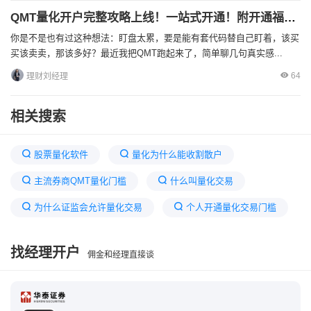
QMT量化开户完整攻略上线！一站式开通！附开通福利！
你是不是也有过这种想法：盯盘太累，要是能有套代码替自己盯着，该买
买该卖卖，那该多好？最近我把QMT跑起来了，简单聊几句真实感...
64
理财刘经理
相关搜索
股票量化软件
量化为什么能收割散户
主流券商QMT量化门槛
什么叫量化交易
为什么证监会允许量化交易
个人开通量化交易门槛
量化大白话解释
量化交易是怎么回事
找经理开户
佣金和经理直接谈
券商QMT量化交易权限
量化交易开发太难做了
量化是什么意思
股市说的量化什么意思