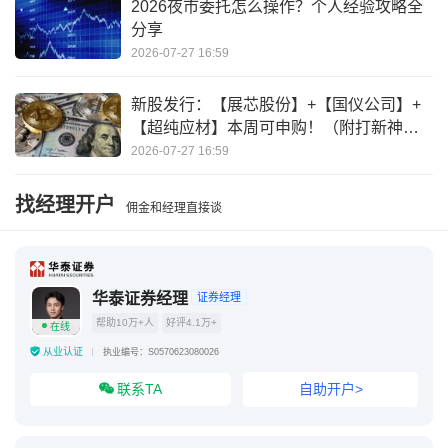
2026夜市委托怎么操作？个人经验攻略全
分享
2026-07-27 16:59
新股发行：【展芯股份】+【国仪公司】+
【超纯应材】本周可申购！（附打新神
器）
2026-07-27 16:59
找经理开户
佣金和经理直接谈
华泰证券经理
证券经理
帮助10万+人
好评4.1万+
在线
从业认证
执业编号：S0570623080026
联系TA
自助开户>