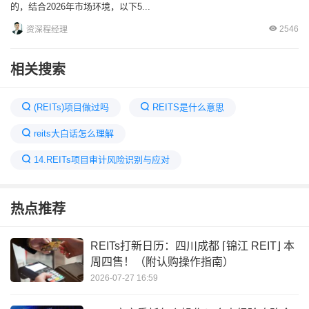
的，结合2026年市场环境，以下5...
2546
资深程经理
相关搜索
(REITs)项目做过吗
REITS是什么意思
reits大白话怎么理解
14.REITs项目审计风险识别与应对
公募reit扩募规模要求
REITs项目又称什么
热点推荐
首批商业不动产REITs将上市
reits扩募
公募REITs发行动态上交所
公募reits如何购买
REITs打新日历：四川成都 ⌈锦江 REIT⌋ 本
周四售！（附认购操作指南）
公募基金新规来了
公募REITs连发提示公告
2026-07-27 16:59