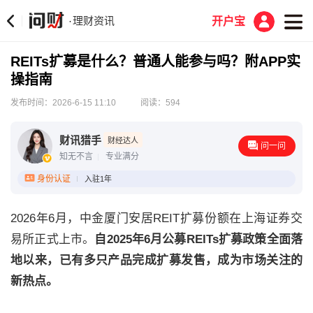
理财资讯
·
开户宝
REITs扩募是什么？普通人能参与吗？附APP实
操指南
发布时间：2026-6-15 11:10
阅读：594
‌财讯猎手
财经达人
问一问
知无不言
专业满分
身份认证
入驻1年
2026年6月，中金厦门安居REIT扩募份额在上海证券交
易所正式上市。
自2025年6月公募REITs扩募政策全面落
地以来，已有多只产品完成扩募发售，成为市场关注的
新热点。