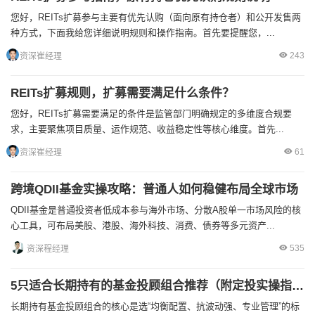
您好，REITs扩募参与主要有优先认购（面向原有持仓者）和公开发售两
种方式，下面我给您详细说明规则和操作指南。首先要提醒您，...
243
资深崔经理
REITs扩募规则，扩募需要满足什么条件？
您好，REITs扩募需要满足的条件是监管部门明确规定的多维度合规要
求，主要聚焦项目质量、运作规范、收益稳定性等核心维度。首先...
61
资深崔经理
跨境QDII基金实操攻略：普通人如何稳健布局全球市场
QDII基金是普通投资者低成本参与海外市场、分散A股单一市场风险的核
心工具，可布局美股、港股、海外科技、消费、债券等多元资产...
535
资深程经理
5只适合长期持有的基金投顾组合推荐（附定投实操指南）
长期持有基金投顾组合的核心是选“均衡配置、抗波动强、专业管理”的标