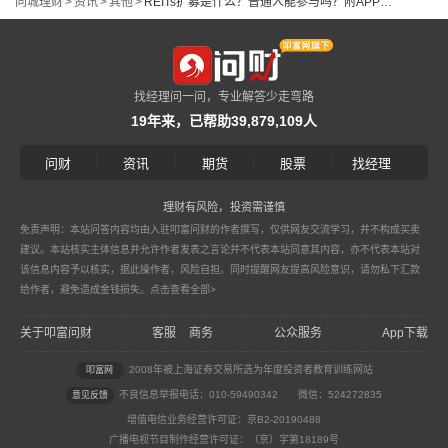
同城理财
>
资讯
>
其他
>
REITs扩募是什么？普通人能参与吗？附APP实操指南
找经理问一问，专业解答少走弯路
19年来，已帮助39,879,109人
|
|
|
|
问财
资讯
期货
股票
找经理
理财有风险，投资需谨慎
免责声明：本站问答内容均由入驻叩富问财的作者撰写，仅供网友交流学习，并不构成买卖
建议。本站核实主体信息并允许作者发表之言论并不代表本站同意其内容，亦不代表本站对
该信息内容予以核实，据此操作者，风险自担。同时提醒网友提高风险意识，请勿私下汇款
给作者，避免造成金钱损失。
点击查看全部>
关于叩富问财
客服
商务
公众服务
App下载
|
2008年被上海证券交易所选为年度投资者教育训练网站
叩富网
不良信息举报电话：010-59490342
微信：524272835
意见反馈
增值电信业务经营许可证：京B2-20190488
广播电视节目制作经营许可证：（京）字第18189号