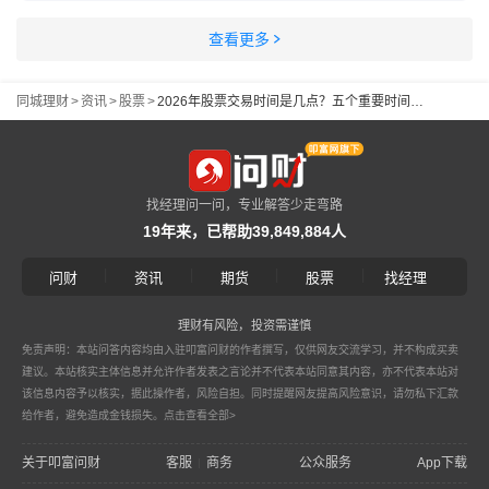
查看更多
同城理财
>
资讯
>
股票
>
2026年股票交易时间是几点？五个重要时间段介绍
找经理问一问，专业解答少走弯路
19年来，已帮助39,849,884人
|
|
|
|
问财
资讯
期货
股票
找经理
理财有风险，投资需谨慎
免责声明：本站问答内容均由入驻叩富问财的作者撰写，仅供网友交流学习，并不构成买卖
建议。本站核实主体信息并允许作者发表之言论并不代表本站同意其内容，亦不代表本站对
该信息内容予以核实，据此操作者，风险自担。同时提醒网友提高风险意识，请勿私下汇款
给作者，避免造成金钱损失。
点击查看全部>
关于叩富问财
客服
商务
公众服务
App下载
|