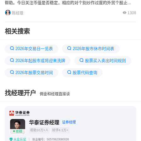
帮助。今日关注币值是否稳定，相应的对个别炒作过度的外贸个股止...
1308
陈经理
相关搜索
2026年交易日一览表
2026年股市休市时间表
2026年起股市或将迎来洗牌
股票买入卖出时间规则
2026年股票交易时间
股票代码查询
股票时间几点到几点
股票怎么玩
找经理开户
佣金和经理直接谈
下周一A股或将迎来全新行情
2026年股票机构可以交易到几点呢
股票交易规则和时间
A股或将迎来史诗级变盘
华泰证券经理
证券经理
帮助10万+人
好评4.1万+
在线
从业认证
执业编号：S0570623080026