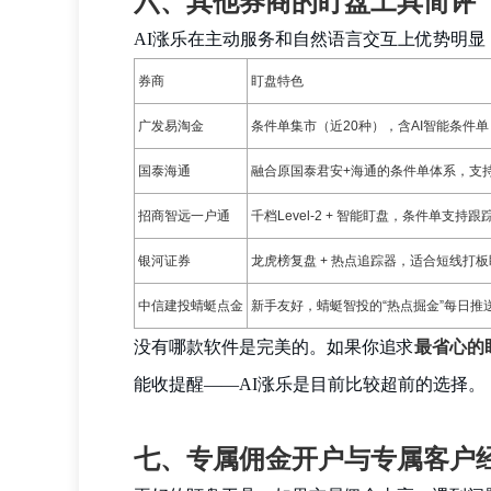
六、其他券商的盯盘工具简评
AI涨乐在主动服务和自然语言交互上优势明
券商
盯盘特色
广发易淘金
条件单集市（近20种），含AI智能条件
国泰海通
融合原国泰君安+海通的条件单体系，支
招商智远一户通
千档Level-2 + 智能盯盘，条件单支持
银河证券
龙虎榜复盘 + 热点追踪器，适合短线打
中信建投蜻蜓点金
新手友好，蜻蜓智投的“热点掘金”每日推
没有哪款软件是完美的。如果你追求
最省心的
能收提醒——AI涨乐是目前比较超前的选择。
七、专属佣金开户与专属客户