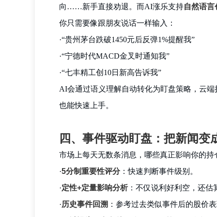
向……新手直接劝退。而AI涨乐支持
自然语言
你只需要像跟朋友说话一样输入：
·
“贵州茅台跌破1450元后反弹1%提醒我”
·
“宁德时代MACD金叉时通知我”
·
“七丰精工创10日新高告诉我”
AI会通过语义理解自动转化为盯盘策略，云端
也能快速上手。
四、事件驱动盯盘：把新闻变
市场上每天无数条消息，哪些真正影响你的持仓
·
5分制重要性评分
：快速判断事件级别。
·
定性+定量影响分析
：不仅说利好利空，还估
·
历史事件回溯
：参考过去类似事件后的股价表