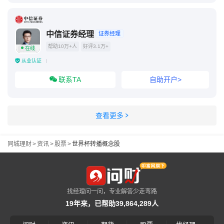
中信证券经理
证券经理
帮助10万+人
好评3.1万+
在线
从业认证
联系TA
自助开户>
查看更多
同城理财
>
资讯
>
股票
>
世界杯转播概念股
找经理问一问，专业解答少走弯路
19年来，已帮助39,864,289人
|
|
|
|