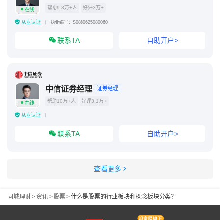
帮助9.3万+人
好评3万+
在线
从业认证
执业编号：S0880625080060
联系TA
自助开户>
中信证券经理
证券经理
帮助10万+人
好评3.1万+
在线
从业认证
联系TA
自助开户>
查看更多
同城理财
>
资讯
>
股票
>
什么是股票的行业板块和概念板块分类？