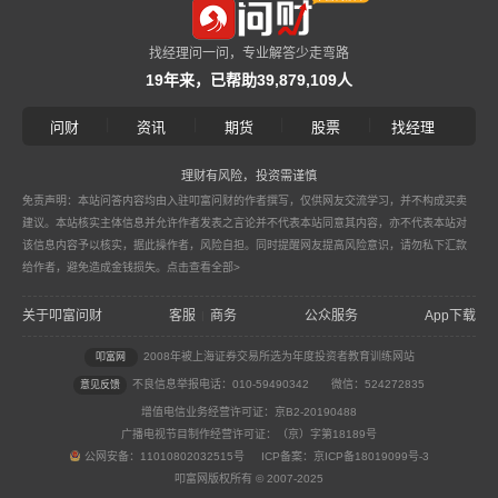
找经理问一问，专业解答少走弯路
19年来，已帮助39,879,109人
|
|
|
|
问财
资讯
期货
股票
找经理
理财有风险，投资需谨慎
免责声明：本站问答内容均由入驻叩富问财的作者撰写，仅供网友交流学习，并不构成买卖
建议。本站核实主体信息并允许作者发表之言论并不代表本站同意其内容，亦不代表本站对
该信息内容予以核实，据此操作者，风险自担。同时提醒网友提高风险意识，请勿私下汇款
给作者，避免造成金钱损失。
点击查看全部>
关于叩富问财
客服
商务
公众服务
App下载
|
2008年被上海证券交易所选为年度投资者教育训练网站
叩富网
不良信息举报电话：010-59490342
微信：524272835
意见反馈
增值电信业务经营许可证：京B2-20190488
广播电视节目制作经营许可证：（京）字第18189号
公网安备：11010802032515号 ICP备案：京ICP备18019099号-3
叩富网版权所有 © 2007-2025