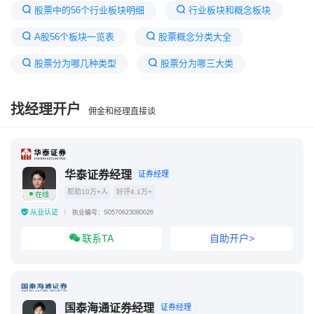
股票中的56个行业板块明细
行业板块和概念板块
A股56个板块一览表
股票概念分类大全
股票分为哪几种类型
股票分为哪三大类
中国股市6大板块区别
股票分类为几个板块
找经理开户
佣金和经理直接谈
股票按行业划分哪些板块
华灿光电属于什么板块
a股板块分类及各板块龙头
股票涨停是10%还是20%
华泰证券经理
证券经理
帮助10万+人
好评4.1万+
在线
从业认证
执业编号：S0570623080026
联系TA
自助开户>
国泰海通证券经理
证券经理