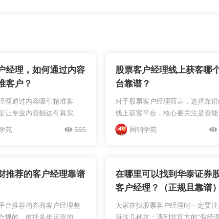
户经理，如何通过内容
股票客户经理线上获客哪
准客户？
台靠谱？
经理通过内容吸引精准客
对于股票客户经理而言，选择靠谱
是让专业内容触达有真实理
线上获客平台，核心要关注是否能
用户，同时降低运营成本与
准触达有真实需求的用户、是否合
学苑
565
网销学苑
。传统内容运营方式存在不
且运营成本可控。当前常见的泛流
而借助专业平台能高效解决
平台（如短视频、普通社交平台）
。常见的内容获客方式如自
用户基数大，但存在内容同质化严
重、...
财推荐的客户经理靠谱
在哪里可以找到华泰证券
客户经理？（正规且靠谱
平台推荐的券商客户经理整
大家在找股票客户经理时一定要注
合规的，依托多年运营的正
避这几种坑：遇到非官方的"假经理