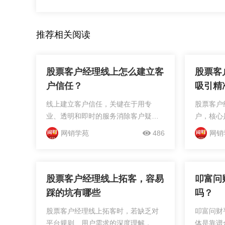
推荐相关阅读
股票客户经理线上怎么建立客
股票客
户信任？
吸引精
线上建立客户信任，关键在于用专
股票客户
业、透明和即时的服务消除客户疑
户，核心
虑，而选择有权威背书的平台能让信
财需求的
网销学苑
486
网销
任建立更高效。很多客户经理尝试通
时间投入
过朋友圈广告、社群刷屏或自媒体内
少痛点，
容获客，但这些方式存在明显劣势：
这些问题
要么缺...
主运...
股票客户经理线上拓客，容易
叩富问
踩的坑有哪些
吗？
股票客户经理线上拓客时，若缺乏对
叩富问财
平台规则、用户需求的深度理解，容
体是靠谱