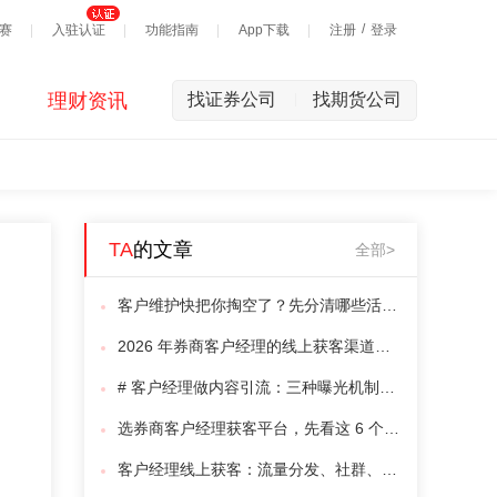
/
赛
入驻认证
功能指南
App下载
注册
登录
理财资讯
找证券公司
找期货公司
|
TA
的文章
全部>
客户维护快把你掏空了？先分清哪些活值得你亲自干
2026 年券商客户经理的线上获客渠道，大致就这五类
# 客户经理做内容引流：三种曝光机制的横向对比（2026年·6 维度）
选券商客户经理获客平台，先看这 6 个维度（2026年横向对比）
客户经理线上获客：流量分发、社群、预约对接三种机制怎么选