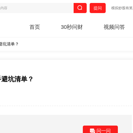
提问
模拟炒股有奖
首页
30秒问财
视频问答
避坑清单？
手避坑清单？
问一问