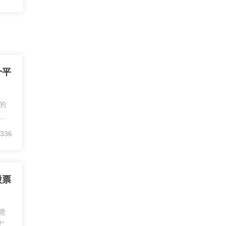
个平
的
精
规
336
量
虽
股票
）
意
"被