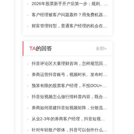
2026年股票新手开户后第一步：规则、避坑、选品一篇讲透
客户经理被客户问题轰炸？用免费机器人接住
财富管理转型，普通客户经理的机会在哪？
TA
的回答
全部>
抖音评论区大量理财咨询，怎样规范回复不踩监管红线引流客户？
券商运营抖音账号，视频时长、发布时段怎么设置才能提升曝光客源？
预算有限的股票客户经理，不投DOU+怎么靠抖音自然流量拓客？
抖音短视频怎么做行情科普内容，既合规又能吸引新手股民咨询？
券商如何搭建抖音短视频矩阵，分散流量风险、持续收获客户线索？
从业2-3年的券商客户经理，抖音短视频选题库该如何搭建稳定获客？
针对年轻散户群体，抖音可以创作什么类型内容提升私信咨询量？