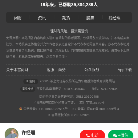
19年来，已帮助39,864,289人
|
|
|
|
问财
资讯
期货
股票
找经理
理财有风险，投资需谨慎
免责声明：本站问答内容均由入驻叩富问财的作者撰写，仅供网友交流学习，并不构成买卖
建议。本站核实主体信息并允许作者发表之言论并不代表本站同意其内容，亦不代表本站对
该信息内容予以核实，据此操作者，风险自担。同时提醒网友提高风险意识，请勿私下汇款
给作者，避免造成金钱损失。
点击查看全部>
关于叩富问财
客服
商务
公众服务
App下载
|
2008年被上海证券交易所选为年度投资者教育训练网站
叩富网
不良信息举报电话：010-59490342
微信：524272835
意见反馈
增值电信业务经营许可证：京B2-20190488
广播电视节目制作经营许可证：（京）字第18189号
公网安备：11010802032515号 ICP备案：京ICP备18019099号-3
叩富网版权所有 © 2007-2025
许经理
电话
+微信