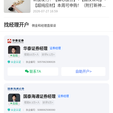
【超纯应材】本周可申购！（附打新神
器）
2026-07-27 16:59
找经理开户
佣金和经理直接谈
华泰证券经理
证券经理
帮助10万+人
好评4.1万+
在线
从业认证
执业编号：S0570623080026
联系TA
自助开户>
国泰海通证券经理
证券经理
帮助9.3万+人
好评3万+
在线
从业认证
执业编号：S0880625080060