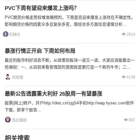
PVC下周有望迎来爆发上涨吗？
PVC期货价格走势较难准确预判，下周是否迎来爆发上涨存在不确定性。
影响期货价格的因素众多且复杂多变，需综合多方面信息谨慎分析...
2914
王顾问
暴涨行情正开启 下周如何布局
最近的股市利好消息不断，从政策到板块一波又一波，大家应该能看出一
些端倪：一、从目前来看管理层的意图就是要打造一个新的牛市；二...
4138
何经理
最新公告透露重大利好 26股周一有望暴涨
股票(网上)转户、开户http://dwz.cn/zjgS4手机http://wap.hysec.com软件
下载，即享个股答...
887
觅庄擒妖
相关搜索