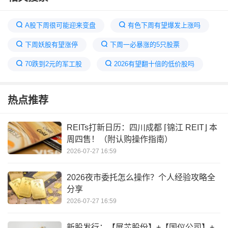
A股下周很可能迎来变盘
有色下周有望爆发上涨吗
下周妖股有望涨停
下周一必暴涨的5只股票
70跌到2元的军工股
2026有望翻十倍的低价股吗
券商下周有望暴涨
即将暴涨的股票
热点推荐
下周一将有暴涨可能
雷电微力下周有没有利好消息出来
REITs打新日历：四川成都 ⌈锦江 REIT⌋ 本
周四售！（附认购操作指南）
下周一必大涨的板块
2026有望50倍大妖股
2026-07-27 16:59
2026夜市委托怎么操作？个人经验攻略全
分享
2026-07-27 16:59
新股发行：【展芯股份】+【国仪公司】+