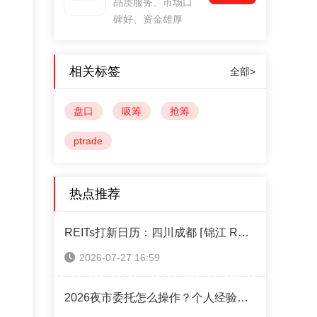
品质服务、市场口
碑好、资金雄厚
相关标签
全部>
盘口
吸筹
抢筹
ptrade
热点推荐
REITs打新日历：四川成都 ⌈锦江 REIT⌋ 本周四售！（附认购操作指南）
2026-07-27 16:59
2026夜市委托怎么操作？个人经验攻略全分享