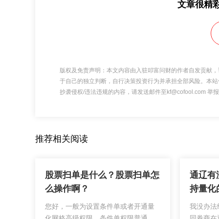
文章很精
版权及免责声明：本文内容由入驻叩富问财的作者自发贡献，
于自己的独立判断，自行决策投资行为并承担全部风险。本站
抄袭侵权/违法违规的内容，请发送邮件至kf@cofool.com
推荐相关阅读
股票扫单是什么？股票扫单怎
通辽有
么操作啊？
持量化
您好，一般为设置条件单或者开通量
我没办法
化网格高级权限。条件单权限普通开
同券商在