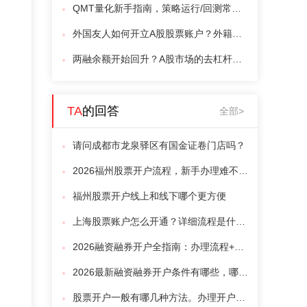
QMT量化新手指南，策略运行/回测常见问题及解决方案！（QMT量化软件低门槛提供）
外国友人如何开立A股股票账户？外籍人员开立A股证券账户攻略3分钟了解！
两融余额开始回升？A股市场的去杠杆，走到哪一步了？
TA
的回答
全部>
请问成都市龙泉驿区有国金证卷门店吗？
2026福州股票开户流程，新手办理难不难？
福州股票开户线上和线下哪个更方便
上海股票账户怎么开通？详细流程是什么？
2026融资融券开户全指南：办理流程+账户使用方法+融资融券利率申请攻略？
2026最新融资融券开户条件有哪些，哪家券商融资利率更低？
股票开户一般有哪几种方法。办理开户的手续是什么