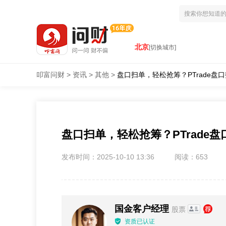
北京
[切换城市]
叩富问财
>
资讯
>
其他
>
盘口扫单，轻松抢筹？PTrade
盘口扫单，轻松抢筹？PTrade
发布时间：2025-10-10 13:36
阅读：653
国金客户经理
股票
资质已认证