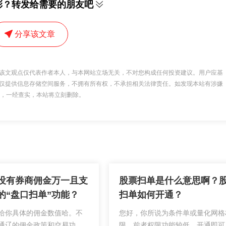
彩？转发给需要的朋友吧
分享该文章
该文观点仅代表作者本人，与本网站立场无关，不对您构成任何投资建议。用户应基
仅提供信息存储空间服务，不拥有所有权，不承担相关法律责任。如发现本站有涉嫌
 举报，一经查实，本站将立刻删除。
没有券商佣金万一且支
股票扫单是什么意思啊？
的“盘口扫单”功能？
扫单如何开通？
给你具体的佣金数值哈。不
您好，你所说为条件单或量化网格
通辽的佣金政策和交易功能
限。前者权限功能较低，开通即可