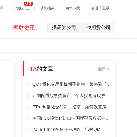
/
赛
入驻认证
功能指南
App下载
注册
登录
理财资讯
找证券公司
找期货公司
|
TA
的文章
全部>
QMT量化交易系统新手指南，策略委托下单函数该如何使用？（QMT量化软件提供）
计划配置股票类资产，个人投资者股票开户如何办理？26年最新股票开户指南！
PTrade量化交易新手指南，如何设置策略股票池和策略比较基准？（PTrade量化提供）
美国FCC拟禁止进口中国新型号数据中心组件？光模块会不会重演CXO剧本？
2026年量化交易开户攻略：迅投QMT量化交易软件如何申请？具体条件和流程有哪些？