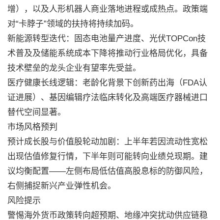
增），以及人形机器人商业落地进程或成热点。政策端
对“卡脖子”领域的扶持将持续加码。
新能源转型迭代：固态电池量产进度、光伏TOPCon技
术普及及储能系统成本下降将推动行业格局优化，具备
技术壁垒的龙头企业有望率先受益。
医疗健康长线逻辑：老龄化背景下创新药出海（FDA认
证进展）、基因编辑疗法临床转化及高端医疗器械进口
替代空间显著。
市场风格预判
预计成长股与价值股轮动加剧：上半年若因流动性宽松
出现估值修复行情，下半年则可能转向业绩兑现期。建
议均衡配置——左侧布局低估值高股息标的防御风险，
右侧捕捉新兴产业弹性机会。
风险提示
警惕海外货币政策转向超预期、地缘冲突扰动供应链稳