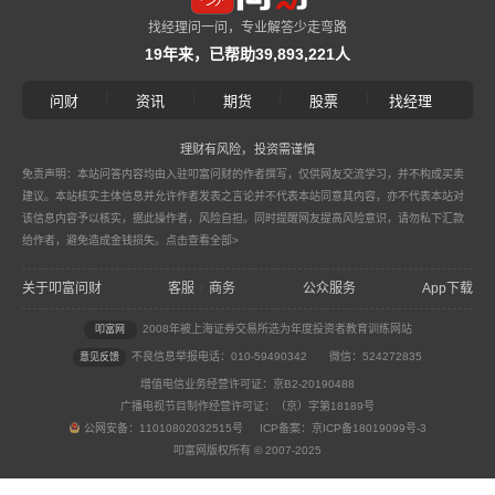
找经理问一问，专业解答少走弯路
19年来，已帮助39,893,221人
|
|
|
|
问财
资讯
期货
股票
找经理
理财有风险，投资需谨慎
免责声明：本站问答内容均由入驻叩富问财的作者撰写，仅供网友交流学习，并不构成买卖
建议。本站核实主体信息并允许作者发表之言论并不代表本站同意其内容，亦不代表本站对
该信息内容予以核实，据此操作者，风险自担。同时提醒网友提高风险意识，请勿私下汇款
给作者，避免造成金钱损失。
点击查看全部>
关于叩富问财
客服
商务
公众服务
App下载
|
2008年被上海证券交易所选为年度投资者教育训练网站
叩富网
不良信息举报电话：010-59490342
微信：524272835
意见反馈
增值电信业务经营许可证：京B2-20190488
广播电视节目制作经营许可证：（京）字第18189号
公网安备：11010802032515号 ICP备案：京ICP备18019099号-3
叩富网版权所有 © 2007-2025