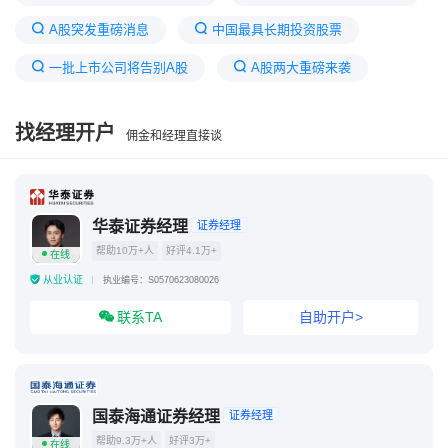
A股突发重磅消息
中国最具长期投资股票
一批上市公司将告别A股
A股两大重磅来袭
2025三季报预增板块跌幅达2%
找经理开户
佣金和经理直接谈
A股刚出现两个新信号
如何炒股
2026年下半年股票投资主线
中国股市未来预测
A股盈利周期已步入上行趋势
华泰证券经理
证券经理
帮助10万+人
好评4.1万+
在线
从业认证
执业编号：S0570623080026
联系TA
自助开户>
国泰海通证券经理
证券经理
帮助9.3万+人
好评3万+
在线