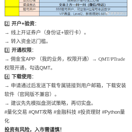
2️⃣
开户+验资
：
→ 线上开证券户（身份证+银行卡）
。
→ 转入资金达门槛
。
3️⃣
开通权限
：
→
佣金宝
APP
（我的业务，权限开通）
→
QMT/PTrade
权限开通，
勾选QMT
。
4️⃣
下载使用
：
→
申请通过后发送下载
专属链接
到用户邮箱，下载安
装
软件（官网版不兼容）
。
→
建议先
先模拟盘测试策略，再切实盘
。
#量化交易 #QMT攻略 #金融科技 #投资理财 #Python量
化
投资有风险，入市需谨慎！