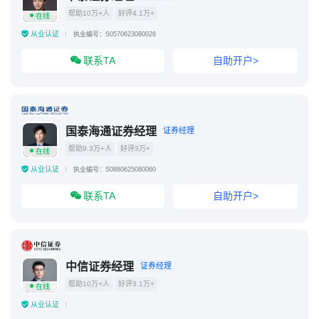
帮助10万+人
好评4.1万+
在线
华泰证券量化交易软件
从业认证
执业编号：S0570623080026
联系TA
自助开户>
国泰海通证券经理
证券经理
帮助9.3万+人
好评3万+
在线
从业认证
执业编号：S0880625080060
联系TA
自助开户>
中信证券经理
证券经理
帮助10万+人
好评3.1万+
在线
从业认证