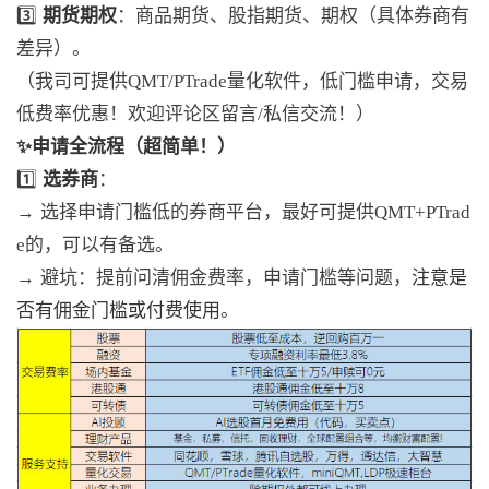
3️⃣
期货期权
：商品期货、股指期货
、期权
（
具体券商有
差异
）
。
（我司可提供QMT/PTrade量化软件，低门槛申请，交易
低费率优惠！欢迎评论区留言/私信交流！）
✨申请全流程（超简单！）
1️⃣
选券商
：
→
选择申请门槛低的券商平台，最好可提供QMT+PTrad
e的，可以有备选。
→ 避坑：提前问清佣金
费率，申请门槛等问题，
注意是
否有佣金门槛或付费使用
。