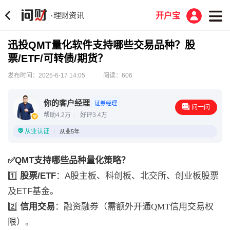
理财资讯
·
开户宝
迅投QMT量化软件支持哪些交易品种？股
票/ETF/可转债/期货？
发布时间：2025-6-17 14:05
阅读：606
你的客户经理
证券经理
问一问
帮助4.2万
好评3.4万
从业认证
从业5年
✅QMT支持哪些品种量化策略？
1️⃣
股票/ETF
：A股主板、科创板、
北交所、
创业板股票
及ETF基金
。
2️⃣
信用交易
：融资融券（需额外开通
QMT信用交易
权
限）
。