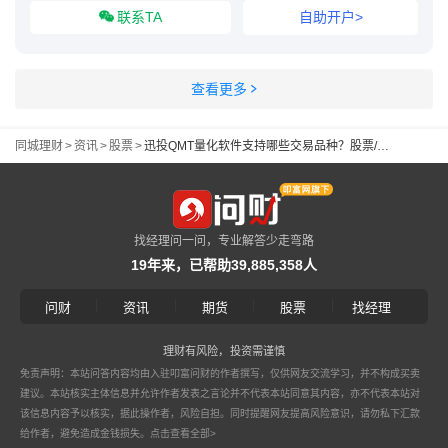
联系TA
自助开户>
查看更多
同城理财
>
资讯
>
股票
>
迅投QMT量化软件支持哪些交易品种？股票/ETF/可转债/期货？
找经理问一问，专业解答少走弯路
19年来，已帮助39,885,358人
|
|
|
|
问财
资讯
期货
股票
找经理
理财有风险，投资需谨慎
免责声明：本站问答内容均由入驻叩富问财的作者撰写，仅供网友交流学习，并不构成买卖
建议。本站核实主体信息并允许作者发表之言论并不代表本站同意其内容，亦不代表本站对
该信息内容予以核实，据此操作者，风险自担。同时提醒网友提高风险意识，请勿私下汇款
给作者，避免造成金钱损失。
点击查看全部>