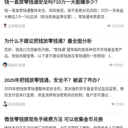
钱一直放零钱通安全吗?10万一天能赚多少？
钱一直放零钱通整体安全、风险极低，但不是绝对无风险；10万一天收益
大概在2.8～3元区间（按当前收益率估算）。零钱通本质是货...
121845
证券杨经理
为什么不建议把钱放零钱通？最全面分析
您好，很高兴为您解答问题。"零钱通"通常指的是各种货币市场基金类产
品，例如余额宝等，以下是不建议将钱放在零钱通的一些原因：1...
95082
高级叶经理
2025年把钱放零钱通，安全不？被盗了咋办？
2025年把钱放零钱通整体是安全的。其对接的货币基金受证监会监管，微
信支付受央行监管，资金流转有加密和风控机制；账户还可通过...
3588
资深程经理
微信零钱提现免手续费方法 可以收集金币兑换
微信支付在生活中被广泛的使用，对生活提供了便利，但是很多人在微信