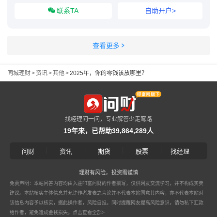
联系TA
自助开户>
查看更多
同城理财
>
资讯
>
其他
>
2025年，你的零钱该放哪里？
找经理问一问，专业解答少走弯路
19年来，已帮助39,864,289人
|
|
|
|
问财
资讯
期货
股票
找经理
理财有风险，投资需谨慎
免责声明：本站问答内容均由入驻叩富问财的作者撰写，仅供网友交流学习，并不构成买卖
建议。本站核实主体信息并允许作者发表之言论并不代表本站同意其内容，亦不代表本站对
该信息内容予以核实，据此操作者，风险自担。同时提醒网友提高风险意识，请勿私下汇款
给作者，避免造成金钱损失。
点击查看全部>