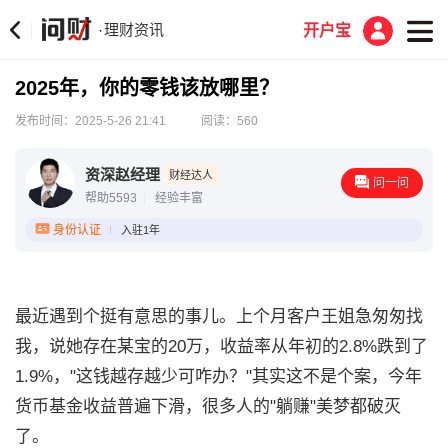
理财资讯
·
开户宝
2025年，你的零钱该放哪里？
发布时间：2025-5-26 21:41
阅读：560
资深赵经理
财经达人
问一问
帮助5593
经验丰富
身份认证
入驻1年
最近遇到个挺有意思的事儿。上个月客户王姐急匆匆找
我，说她存在某宝的20万，收益率从年初的2.8%跌到了
1.9%，"这钱越存越少可咋办？"其实这不是个案，今年
货币基金收益普遍下滑，很多人的"躺赚"美梦都破灭
了。