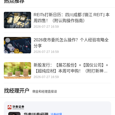
热点推荐
零钱放在哪里安全划算
2024钱放哪里最合适
你的零钱累计支付金额
找你的零钱
REITs打新日历：四川成都 ⌈锦江 REIT⌋ 本
周四售！（附认购操作指南）
支付宝零钱最多可以放多少钱
2026-07-27 16:59
2026夜市委托怎么操作？个人经验攻略全
分享
2026-07-27 16:59
新股发行：【展芯股份】+【国仪公司】+
【超纯应材】本周可申购！（附打新神
器）
2026-07-27 16:59
找经理开户
佣金和经理直接谈
华泰证券经理
证券经理