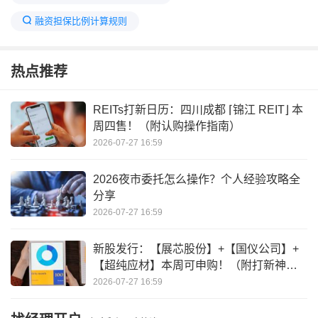
融资担保比例计算规则
最新公布两融平均担保比例是多少
热点推荐
两融担保比例不得低于150%
两融担保比例调整
两融最低维持担保比例是什么
REITs打新日历：四川成都 ⌈锦江 REIT⌋ 本
周四售！（附认购操作指南）
两融账户担保比例多少安全
2026-07-27 16:59
两融融资保证金比例为多少
2026夜市委托怎么操作？个人经验攻略全
融资新账户担保比例负100
分享
股票两融担保品折算率一览表
2026-07-27 16:59
担保比例多少可以融资买入
新股发行：【展芯股份】+【国仪公司】+
【超纯应材】本周可申购！（附打新神
器）
2026-07-27 16:59