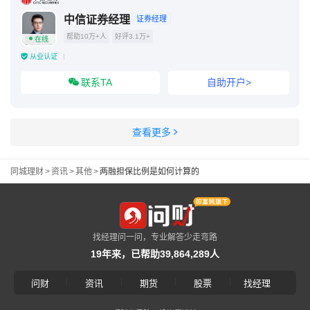
中信证券经理
证券经理
帮助10万+人
好评3.1万+
在线
从业认证
联系TA
自助开户>
查看更多
同城理财
>
资讯
>
其他
>
两融担保比例是如何计算的
找经理问一问，专业解答少走弯路
19年来，已帮助39,864,289人
|
|
|
|
问财
资讯
期货
股票
找经理