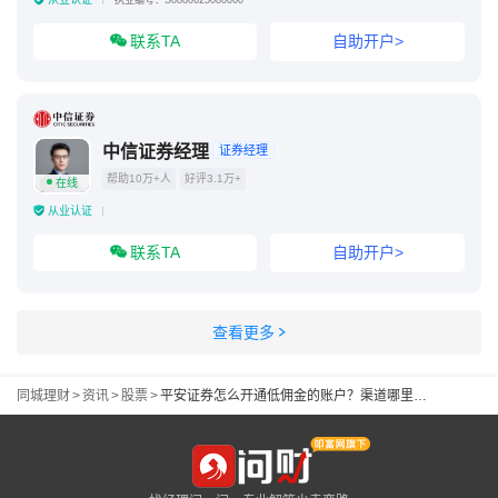
执业编号：S0880625080060
联系TA
自助开户>
中信证券经理
证券经理
帮助10万+人
好评3.1万+
在线
从业认证
联系TA
自助开户>
查看更多
同城理财
>
资讯
>
股票
>
平安证券怎么开通低佣金的账户？渠道哪里获取？