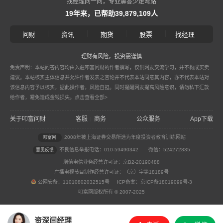
找经理问一问，专业解答少走弯路
19年来，已帮助39,879,109人
|
|
|
|
问财
资讯
期货
股票
找经理
理财有风险，投资需谨慎
免责声明：本站问答内容均由入驻叩富问财的作者撰写，仅供网友交流学习，并不构成买卖
建议。本站核实主体信息并允许作者发表之言论并不代表本站同意其内容，亦不代表本站对
该信息内容予以核实，据此操作者，风险自担。同时提醒网友提高风险意识，请勿私下汇款
给作者，避免造成金钱损失。
点击查看全部>
关于叩富问财
客服
商务
公众服务
App下载
|
2008年被上海证券交易所选为年度投资者教育训练网站
叩富网
不良信息举报电话：010-59490342
微信：524272835
意见反馈
增值电信业务经营许可证：京B2-20190488
广播电视节目制作经营许可证：（京）字第18189号
公网安备：11010802032515号 ICP备案：京ICP备18019099号-3
叩富网版权所有 © 2007-2025
资深闫经理