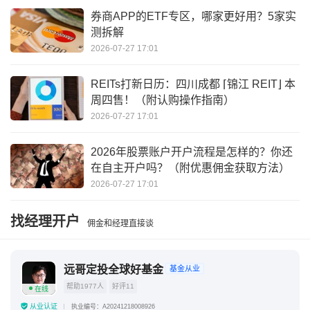
同业存单和同业存款的区别
理财产品有存单吗
券商APP的ETF专区，哪家更好用？5家实
测拆解
同业存单一般建议买吗
2026-07-27 17:01
REITs打新日历：四川成都 ⌈锦江 REIT⌋ 本
周四售！（附认购操作指南）
2026-07-27 17:01
2026年股票账户开户流程是怎样的？你还
在自主开户吗？（附优惠佣金获取方法）
2026-07-27 17:01
找经理开户
佣金和经理直接谈
远哥定投全球好基金
基金从业
帮助1977人
好评11
在线
从业认证
执业编号：A20241218008926