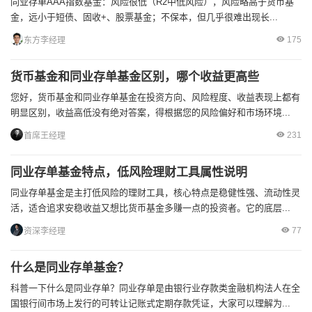
同业存单AAA指数基金：风险很低（R2中低风险），风险略高于货币基
金，远小于短债、固收+、股票基金；不保本，但几乎很难出现长...
175
东方李经理
货币基金和同业存单基金区别，哪个收益更高些
您好，货币基金和同业存单基金在投资方向、风险程度、收益表现上都有
明显区别，收益高低没有绝对答案，得根据您的风险偏好和市场环境...
231
首席王经理
同业存单基金特点，低风险理财工具属性说明
同业存单基金是主打低风险的理财工具，核心特点是稳健性强、流动性灵
活，适合追求安稳收益又想比货币基金多赚一点的投资者。它的底层...
77
资深李经理
什么是同业存单基金？
科普一下什么是同业存单？同业存单是由银行业存款类金融机构法人在全
国银行间市场上发行的可转让记账式定期存款凭证，大家可以理解为...