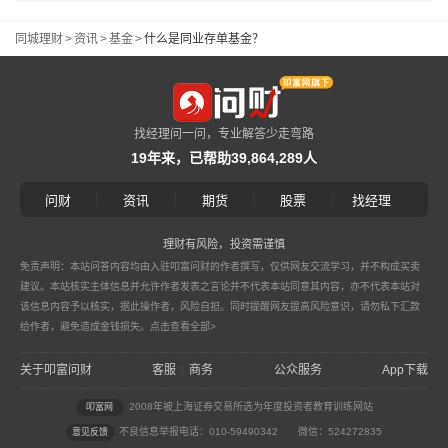
同城理财
>
资讯
>
基金
>
什么是同业存单基金？
找经理问一问，专业解答少走弯路
19年来，已帮助39,864,289人
|
|
|
|
问财
资讯
期货
股票
找经理
理财有风险，投资需谨慎
免责声明：本站问答内容均由入驻叩富问财的作者撰写，仅供网友交流学习，并不构成买卖
建议。本站核实主体信息并允许作者发表之言论并不代表本站同意其内容，亦不代表本站对
该信息内容予以核实，据此操作者，风险自担。同时提醒网友提高风险意识，请勿私下汇款
给作者，避免造成金钱损失。
点击查看全部>
关于叩富问财
客服
商务
公众服务
App下载
|
2008年被上海证券交易所选为年度投资者教育训练网站
叩富网
不良信息举报电话：010-59490342
微信：524272835
意见反馈