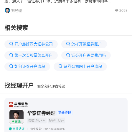
底，迎来了一波证券开户潮，近期有十多位有一定资金量的客...
2098
刘经理
相关搜索
开户最好四大证券公司
怎样开通证券账户
第一次买股票怎么开户
证券开户需要费用吗
如何证券开户流程
证券公司网上开户流程
中国证券交易平台
证券公司开户需要什么资料
找经理开户
佣金和经理直接谈
证券开户哪家好
开通证券账户有什么风险吗
散户最好的三个证券
开户证券账户有什么不好影响
华泰证券经理
证券经理
帮助10万+人
好评4.1万+
在线
从业认证
执业编号：S0570623080026