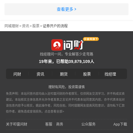
查看更多
同城理财
>
资讯
>
股票
>
证券开户的流程
找经理问一问，专业解答少走弯路
19年来，已帮助39,879,109人
|
|
|
|
问财
资讯
期货
股票
找经理
理财有风险，投资需谨慎
免责声明：本站问答内容均由入驻叩富问财的作者撰写，仅供网友交流学习，并不构成买卖
建议。本站核实主体信息并允许作者发表之言论并不代表本站同意其内容，亦不代表本站对
该信息内容予以核实，据此操作者，风险自担。同时提醒网友提高风险意识，请勿私下汇款
给作者，避免造成金钱损失。
点击查看全部>
关于叩富问财
客服
商务
公众服务
App下载
|