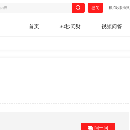
提问
模拟炒股有奖
首页
30秒问财
视频问答
问一问