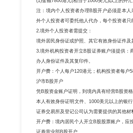
(1)
金额
7800
港元
(
相当于
1000
美元
)
以上的外汇
注：境内个人投资者办理
B
股开户必须是本人
外个人投资者可委托他人代办，每个投资者只
2.
境外个人投资者需提交：
境外居民身份证或护照、其它有效身份证件及
3.
境外机构投资者开立
B
股证券账户须提供：
办人身份证件及其复印件。
开户费：个人每户
120
港元；机构投资者每户
5
沪市
B
股开户
凭
B
股资金账户证明，到境内具有经营
B
股资格
本人有效身份证明文件、
1000
美元以上的银行
证券交易所及登记公司认为需要提供的其他材
开户费：境内居民个人开立
B
股股票账户，应
证券营业部
B
股开户