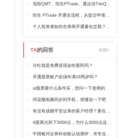
迅投QMT、恒生PTrade、通达信TdxQuant：量化交易工具如何选？
恒生 PTrade 开通全流程，从提交申请到登录启用一站式详细解析！
个人投资者如何在券商开通量化交易？QMT和Ptrade哪个更适合新手？
TA
的回答
全部>
分红就是免费送现金给股民吗？
开通股票账户必须年满18周岁吗？
st股票要什么条件买，想问一下老师的建议
同花顺电脑同步到手机，谁懂说一下吧
有没有成都平安证券的客户经理？要在平安开一个信用账户
A股再次跌下3000点，为什么3000点这么难上？，想问下老师的建议
中国银河证券科创板认知测评，求专业解答,谢谢老师