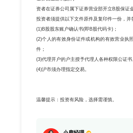
资者在证券公司属下证券营业部开立
B
股保证
投资者须提供以下文件原件及复印件一份，并
(1)B
股股东账户确认书
(
即
B
股代码卡
)
；
(2)
个人的有效身份证件或机构的有效营业执
件；
(3)
代理开户的户主授予代理人各种权限公证书
(4)
沪市须办理指定交易。
温馨提示：投资有风险，选择需谨慎。
小鹿经理