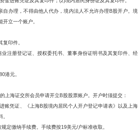
资金进账凭证及其复印件；
(2)
境内居民身份证及其复印件。
亲自办理，不得由他人代办，境内法人不允许办理
B
股开户。境
能开立一个账户。
其复印件。
商业注册登记证、授权委托书、董事身份证明书及其复印件、经
80
港元。
的上海证交所会员申请开立
B
股股票账户。开户时须提交：
进账凭证、《上海
B
股境内居民个人开户登记申请表》以及上海
料。
按规定缴纳手续费。手续费按
19
美元
/
户标准收取。