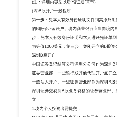
(
注：详细内容见以后
“
银证通
”
章节
)
(
四
)B
股开户一般程序
第一步：凭本人有效身份证明文件到其原外汇
的
B
股保证金账户。境内商业银行应当向境内
步：凭本人有效身份证明和本人进账凭证单到
为等值
1000
美元；第三步：凭刚开立的
B
股资
深圳
B
股开户
中国证券登记结算公司深圳分公司作为深圳
B
证券营业部，一些银行或其他代理开户点开立
一般法人开户。一些证券营业部作为深圳
B
股
深圳证券交易所
B
股业务资格的证券营业部、
立：
1.
境内个人投资者需提交：