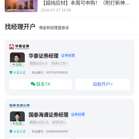
【超纯应材】本周可申购！（附打新神
器）
2026-07-27 16:59
找经理开户
佣金和经理直接谈
华泰证券经理
证券经理
帮助10万+人
好评4.1万+
在线
从业认证
执业编号：S0570623080026
联系TA
自助开户>
国泰海通证券经理
证券经理
帮助9.3万+人
好评3万+
在线
从业认证
执业编号：S0880625080060