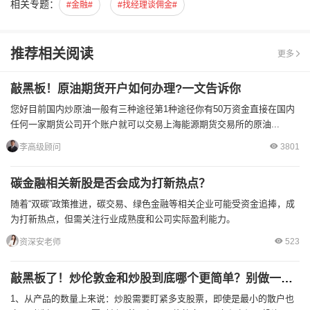
相关专题：
#金融#
#找经理谈佣金#
推荐相关阅读
更多
敲黑板！原油期货开户如何办理?一文告诉你
您好目前国内炒原油一般有三种途径第1种途径你有50万资金直接在国内
任何一家期货公司开个账户就可以交易上海能源期货交易所的原油...
3801
李高级顾问
碳金融相关新股是否会成为打新热点？
随着“双碳”政策推进，碳交易、绿色金融等相关企业可能受资金追捧，成
为打新热点，但需关注行业成熟度和公司实际盈利能力。
523
资深安老师
敲黑板了！炒伦敦金和炒股到底哪个更简单？别做一锤子买卖！
1、从产品的数量上来说：炒股需要盯紧多支股票，即使是最小的散户也