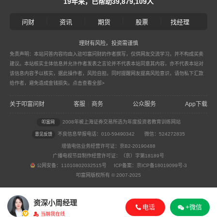
19年来，已帮助39,879,109人
|
|
|
|
问财
资讯
期货
股票
找经理
理财有风险，投资需谨慎
免责声明：本站问答内容均由入驻叩富问财的作者撰写，仅供网友交流学习，并不构成买卖
建议。本站核实主体信息并允许作者发表之言论并不代表本站同意其内容，亦不代表本站对
该信息内容予以核实，据此操作者，风险自担。同时提醒网友提高风险意识，请勿私下汇款
给作者，避免造成金钱损失。
点击查看全部>
关于叩富问财
客服
商务
公众服务
App下载
|
2008年被上海证券交易所选为年度投资者教育训练网站
叩富网
不良信息举报电话：010-59490342
微信：524272835
意见反馈
增值电信业务经营许可证：京B2-20190488
广播电视节目制作经营许可证：（京）字第18189号
公网安备：11010802032515号 ICP备案：京ICP备18019099号-3
叩富网版权所有 © 2007-2025
资深小周经理
电话
+微信
当前我在线