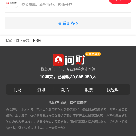
资金雄厚、新客服务、极速开户
查看更多
叩富问财
>
专题
>
ESG
找经理问一问，专业解答少走弯路
19年来，已帮助39,885,358人
|
|
|
|
问财
资讯
期货
股票
找经理
理财有风险，投资需谨慎
免责声明：本站问答内容均由入驻叩富问财的作者撰写，仅供网友交流学习，并不构成买卖
建议。本站核实主体信息并允许作者发表之言论并不代表本站同意其内容，亦不代表本站对
该信息内容予以核实，据此操作者，风险自担。同时提醒网友提高风险意识，请勿私下汇款
给作者，避免造成金钱损失。
点击查看全部>