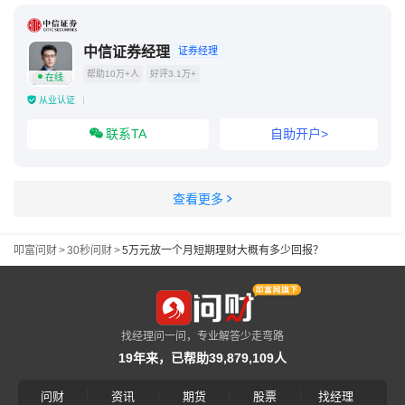
中信证券经理
证券经理
帮助10万+人
好评3.1万+
在线
从业认证
联系TA
自助开户>
查看更多
叩富问财
>
30秒问财
>
5万元放一个月短期理财大概有多少回报？
找经理问一问，专业解答少走弯路
19年来，已帮助39,879,109人
|
|
|
|
问财
资讯
期货
股票
找经理