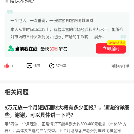
间段保本理财
一个电话，一次垂询，一份财富-叩富网同城理财
本人从业时间15年以上，有着丰富的市场经验和实战水平，能够应
对市场的各种突发情况，经历了市场的牛熊转...
展开↓
99%的人选择
立即追问
当前我在线
最快
30秒
解答
37
追问
分享
1
问财App下载
相关问题
5万元放一个月短期理财大概有多少回报？，请说的详细
些，谢谢，可以具体讲一下吗？
用5万做一个月理财，正常情况下能拿到大约300-400元收益（年化3%左
右），具体要看选的产品类型。上个月刚帮客户老张打理过同样金额，根