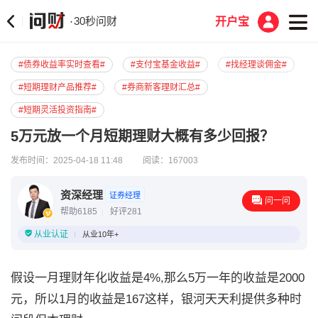
30秒问财
·
开户宝
#债券收益率实时查看#
#支付宝基金收益#
#找经理谈佣金#
#短期理财产品推荐#
#券商新客理财汇总#
#短期灵活投资指南#
5万元放一个月短期理财大概有多少回报？
发布时间：2025-04-18 11:48
阅读：167003
资深经理
证券经理
问一问
帮助6185
好评281
从业认证
从业10年+
假设一月理财年化收益是4%,那么5万一年的收益是2000
元，所以1月的收益是167这样，银河天天利提供多种时