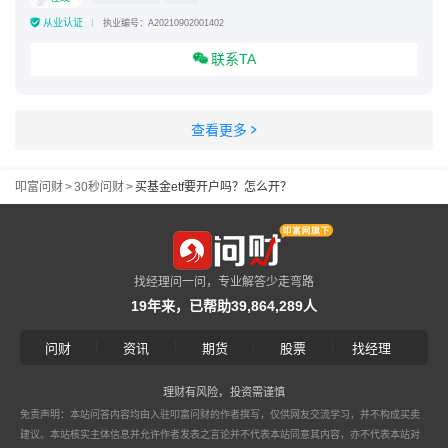
从业认证
执业编号：A20210902001402
联系TA
查看更多
叩富问财
>
30秒问财
>
买基金etf要开户吗？怎么开？
找经理问一问，专业解答少走弯路
19年来，已帮助39,864,289人
|
|
|
|
问财
资讯
期货
股票
找经理
理财有风险，投资需谨慎
免责声明：本站问答内容均由入驻叩富问财的作者撰写，仅供网友交流学习，并不构成买卖
建议。本站核实主体信息并允许作者发表之言论并不代表本站同意其内容，亦不代表本站对