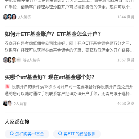
手机买etf基金开户交易佣金通常是万分之二点五，佣金通常取决自己的开
户手段，借助客户经理办理炒股开户可以得到极低的佣金。现在可以个人
自助网上开户，开户请备好您的身份证和储蓄卡，别的资料...
1344 浏览
3人解答
如何开ETF基金账户？ETF基金怎么开户？
券商开户是考虑低佣金公司比较好，网上开户ETF基金佣金是万分之三，
联系客户经理可以获得券商基金佣金的优惠，要获取低佣金的开户链接，
您需要与客户经理进行沟通交流，一人可以开通3个账户，身...
1357 浏览
等8人解答
买哪个etf基金好？现在etf基金哪个好？
股票开户的条件满18岁即可开户时一定要准备好你股票开户是免费开
通的您可以随时通过手机联系客户经理办理开户手续，无需局限于选择当
地的券商。注册-完善信息-人脸识别-绑定银行卡-风险测评-...
4653 浏览
2人解答
大家都在搜
怎样购买etf基金
买ETF的经验教训