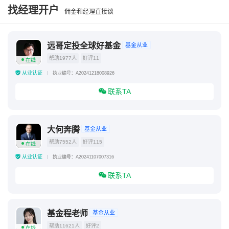
找经理开户
佣金和经理直接谈
远哥定投全球好基金
基金从业
帮助1977人
好评11
在线
从业认证
执业编号：A20241218008926
联系TA
大何奔腾
基金从业
帮助7552人
好评115
在线
从业认证
执业编号：A20241107007316
联系TA
基金程老师
基金从业
帮助11621人
好评2
在线