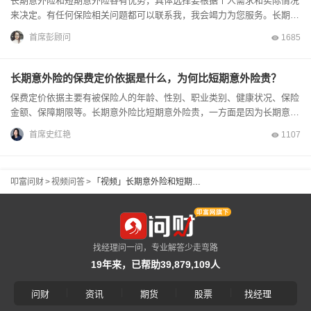
长期意外险和短期意外险各有优势，具体选择要根据个人需求和实际情况
来决定。有任何保险相关问题都可以联系我，我会竭力为您服务。长期意
外险和短期意外险的区别如下：1.保障期限。长期意外险的保...
首席彭顾问
1685
长期意外险的保费定价依据是什么，为何比短期意外险贵？
保费定价依据主要有被保险人的年龄、性别、职业类别、健康状况、保险
金额、保障期限等。长期意外险比短期意外险贵，一方面是因为长期意外
险保障期限长，保险公司承担风险的时间更久，面临的不确定性...
首席史红艳
1107
叩富问财
>
视频问答
>
「视频」长期意外险和短期意外险的区别是什么？_叩富网
找经理问一问，专业解答少走弯路
19年来，已帮助39,879,109人
|
|
|
|
问财
资讯
期货
股票
找经理