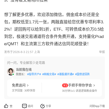
3、没有被交易场所拉黑
想了解更多优惠，欢迎添加微信。佣金成本价还是全
包，期权低至1.7元一张，两融直接给您优惠专项利率3.
2%！逆回购可以给到1折，ETF、可转债成本价万0.5给
到您，极速交易通道符合条件免费开通，支持量化Prad
e/QMT！和主流第三方软件通达信同花顺登录！
发布于2026-8-3 21:57 上海
举报
问一问，专业解答少走弯路
当前我在线
我擅长：
#指导开户#
#网格交易#
#港股通开通#
#国债逆回购#
#交易软件指
免费追问
手把手带你学会
￥1
文字回复· 30秒快答
30分钟1v1·讲透逻辑教会操作
追问
分享
问财App下载
赞