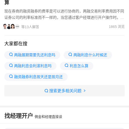
算
现在券商的融资融券的费率是可以进行协商的，两融交易利率费用因不同
证券公司的利率标准而不一样的，当您通过客户经理进行开户操作时。有
机会获得相对划算的费率待遇。开融资融券需要满足条件才行：...
1865 浏览
等13人解答
大家都在搜
两融展期需要先还利息吗
两融利息什么时候还
两融利息会利滚利息吗
利息怎么算
融资融券利息按天还是按月还
融资融券计息规则最新
搜索更多相关问题
两融账户一旦开通就不能用了吗
股市两融利息是多少
股市融资利息每月什么时间扣
找经理开户
佣金和经理直接谈
按季度支付利息
融捷股份7月6日快速上涨