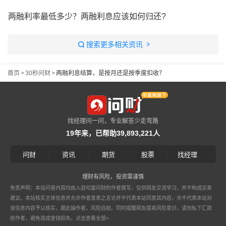
两融利率最低多少？两融利息应该如何归还?
搜索更多相关资讯
首页
>
30秒问财
>
两融利息结算，是按月还是按季度扣收？
找经理问一问，专业解答少走弯路
19年来，已帮助39,893,221人
|
|
|
|
问财
资讯
期货
股票
找经理
理财有风险，投资需谨慎
免责声明：本站问答内容均由入驻叩富问财的作者撰写，仅供网友交流学习，并不构成买卖
建议。本站核实主体信息并允许作者发表之言论并不代表本站同意其内容，亦不代表本站对
该信息内容予以核实，据此操作者，风险自担。同时提醒网友提高风险意识，请勿私下汇款
给作者，避免造成金钱损失。
点击查看全部>