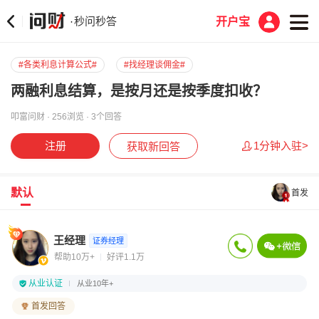
秒问秒答
·
开户宝
#各类利息计算公式#
#找经理谈佣金#
两融利息结算，是按月还是按季度扣收？
叩富问财 · 256浏览 · 3个回答
注册
1分钟入驻>
获取新回答
默认
首发
王经理
证券经理
帮助10万+
好评1.1万
从业认证
从业10年+
首发回答