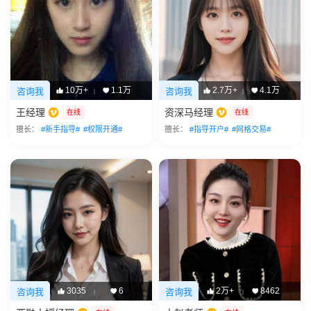
10万+
1.1万
2.7万+
4.1万
咨询我
咨询我
|
|
王经理
资深马经理
在线
在线
擅长：
#新手指导#
#权限开通#
擅长：
#指导开户#
#网格交易#
3035
6
2万+
8462
咨询我
咨询我
|
|