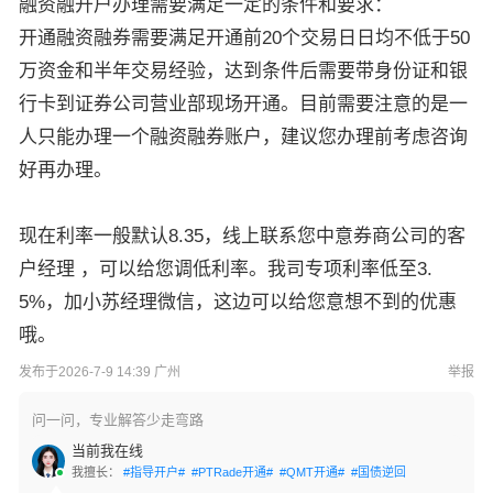
融资融开户办理需要满足一定的条件和要求：
开通融资融券需要满足开通前20个交易日日均不低于50
万资金和半年交易经验，达到条件后需要带身份证和银
行卡到证券公司营业部现场开通。目前需要注意的是一
人只能办理一个融资融券账户，建议您办理前考虑咨询
好再办理。
现在利率一般默认8.35，线上联系您中意券商公司的客
户经理 ，可以给您调低利率。我司专项利率低至3.
5%，加小苏经理微信，这边可以给您意想不到的优惠
哦。
发布于2026-7-9 14:39 广州
举报
问一问，专业解答少走弯路
当前我在线
我擅长：
#指导开户#
#PTRade开通#
#QMT开通#
#国债逆回购#
#交易软件