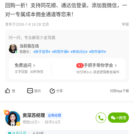
回购一折！支持同花顺、通达信登录。添加我微信，一
对一专属成本佣金通道等您来！
发布于2026-7-8 16:28 北京
举报
问一问，专业解答少走弯路
当前我在线
我擅长：
#新手指导#
#权限开通#
#券商对比#
#软件操作#
免费追问
手把手带你学会
￥1
文字回复· 30秒快答
30分钟1v1·讲透逻辑教会操作
追问
分享
问财App下载
赞
资深苏经理
证券经理
帮助10万+
好评3.9万
从业认证
从业8年