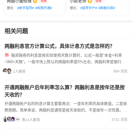
两融小嫒经理
小赵老师
在线
在线
擅长：
#新手指导#
#权限开通#
擅长：
#指导开户#
#网格交易#
相关问题
两融利息官方计算公式，具体计息方式是怎样的？
融资融券的利息是按实际使用天数计算的，公式一般是“本金×利率
÷360×天数”。一般市场上默认的两融利率是5%左右，两融利率是银行或
证券公司向投资者提供融资融券服务时的利息率，不同的券商...
884 浏览
2人解答
开通两融账户后年利率怎么算？两融利息是按年还是按
天收的？
开通两融账户后的利息计算主要看两点：一是年利率的具体数值，二是收
费周期。简单来说，两融利息通常是按天收取的，不是按年一次性算。比
如你用了10天融资，就只算10天的利息，这样更灵活；年利...
3731 浏览
等14人解答