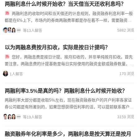
两融利息什么时候开始收？当天借当天还收利息吗？
两融利息的收取时间和当天借还的计息规则，融资融券利息利率一般
都是在6%上下，市场内的券商两融费率都是存在着不一样，需要融资融
券的低利率，找开户经理办理即可获得低利率渠道。满足开通两融账...
5882 浏览
等13人解答
以为两融息费按月扣收，实际是按日计提吗？
您好，两融息费是按日计提、按月扣收的，并非单纯按月扣收。首先
要注意，两融息费的计提基数是每日实际使用的融资金额或融券数量，未
使用的额度不会产生费用，每月固定日期统一扣收累计的息费，要留...
170 浏览
1人解答
两融利率3.5%是真的吗？两融利息什么时候开始收？
两融利率大部分都是收取5％左右，现在融资融券账户的开户利率各家证
券公司都是有所差别的，如果您想获得低利率的话，可以提前联系客户经
理进行沟通融资融券的利率。准备好身份证件和银行卡到柜台进...
3159 浏览
等19人解答
融资融券年化利率是多少，两融利息是按天算还是按月