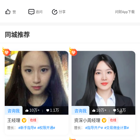
追问
分享
问财App下载
赞
同城推荐
10万+
1.1万
10万+
5.3万
咨询我
咨询我
|
|
王经理
资深小周经理
在线
在线
擅长：
#新手指导#
#权限开通#
擅长：
#指导开户#
#交易佣金计算#