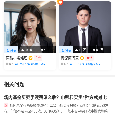
2518
4
7.7万+
8.4万
咨询我
咨询我
|
|
两融小嫒经理
资深顾问黄
在线
在线
擅长：
#新手指导#
#权限开通#
擅长：
#指导开户#
#网格交易#
相关问题
场内基金买卖手续费怎么收？申赎和买卖2种方式对比
场内基金有两条收费路径：二级市场买卖只收券商佣金（默认万3左
右，单笔不足5元按5元收，无印花税），一级市场申赎则收申购费和赎回