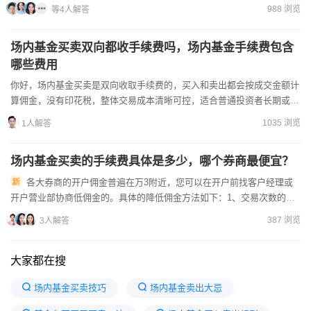
在开户前可以提前联系好线上的开户经理，想开户经理索要低...
988 浏览
等4人解答
场内基金买卖双向都收手续费吗，场内基金手续费包含
哪些费用
你好，场内基金买卖是双向收取手续费的，买入和卖出都会按成交金额计
算佣金，没有印花税，整体交易成本清晰可控，适合普通投资者长期或波
段操作。场内基金手续费构成与收取规则：1、交易佣金是核心...
1035 浏览
1人解答
场内基金买卖的手续费具体是多少，哪个券商最便宜？
各大券商的开户佣金普遍在万3附近，您可以在开户前找客户经理或
开户营业部协商低佣金的。具体的降低佣金方法如下：1、交易次数的频
繁是会影响到工作人员给出优惠方案的。2、找券商的客户经理，是...
387 浏览
3人解答
大家都在搜
场内基金买卖技巧
场内基金卖出大忌