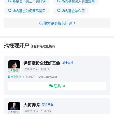
基金七不买三不卖口诀
场内基金买入卖出规则
场内基金为何要尽量买
场内基金怎么买
场内基金购买流程
搜索更多相关问题
场内基金当天买入可以当天卖出吗
场内基金席位号是a还是b
为什么没有人买场内基金
找经理开户
佣金和经理直接谈
场内买基金和场外买基金的区别
基金怎么玩才能赚钱
远哥定投全球好基金
基金从业
帮助1977人
好评11
在线
从业认证
执业编号：A20241218008926
联系TA
大何奔腾
基金从业
帮助7552人
好评115
在线