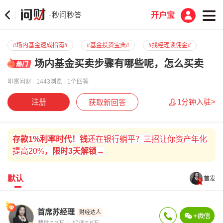
秒问秒答
·
开户宝
#场内基金速成指南#
#基金投资宝典#
#找经理谈佣金#
场内基金买卖步骤有哪些呢，怎么买卖
叩富问财 · 1443浏览 · 1个回答
注册
1分钟入驻>
获取新回答
存款
1%
利率时代！
钱
还在银行躺平？三招让你资产年化
提高20%
，
限时
3天解锁→
默认
首发
首席苏经理
财经达人