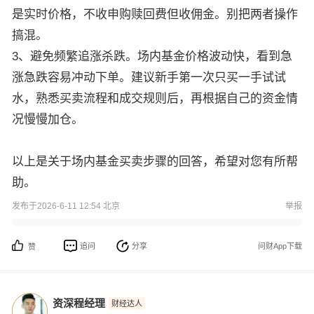
是实时价格，不收申购赎回费但收佣金。别把两者操作
搞混。
3、避免频繁追涨杀跌。场内基金价格波动快，看到急
涨急跌容易冲动下单。建议新手第一次只买一手试试
水，熟悉买卖流程和成交规则后，再根据自己的资金情
况慢慢加仓。
以上是关于场内基金买卖步骤的回答，希望对您有所帮
助。
发布于2026-6-11 12:54 北京
举报
追问
分享
问财App下载
赞
资深程经理
财经达人