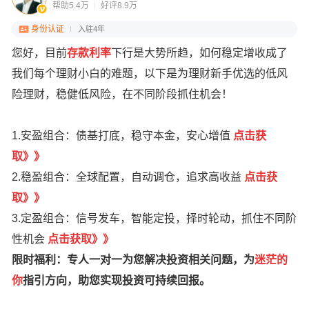
帮助5.4万
好评8.9万
身份认证
入驻4年
您好，目前
存款利率
下行是大势所趋，如何稳定增收成了
我们每个理财小白的难题，以下是为理财新手优选的低风
险理财，稳健低风险，在不同阶段抓住机会！
1.安盈组合：债基打底，稳守本金，安心增值
点
击获
取
》
》
2.稳盈组合：全球配置，自动调仓，追求高收益
点击获
取》》
3.定盈组合：信号发车，智能定投，择时轮动，抓住不同阶
性机会
点击获取》》
限时福利：专人一对一为您解决投资相关问题，为
迷茫的
你
指引方向，助您实现投资可持续回报。