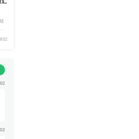
道汇
经
择
是
832
调
制
:02
:02