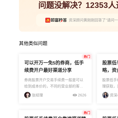
问题没解决？12353
资深顾问黄刚刚回答了“请问
小太阳王经理刚刚回答了“广州
资深小周经理刚刚回答了“QM
其他类似问题
可以开万一免5的券商，低手
股票低
续费开户最好渠道分享
略，资
券商股票开户交易手续费一般是可以
股票低手
给到成本价的，不同的营业部的客户
理获取，
经理给的优惠是不一样的。要办理低
我司的，
张经理
2626
资深
佣金的话，就需要您在线单独联系网
万三，但
上的工作人员进行申请，这样工作人
商调整，
员才能为您与券商进行协调...
在手机开户