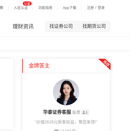
/
赛
入驻认证
功能指南
App下载
注册
登录
理财资讯
找证券公司
找期货公司
|
金牌答主
华泰证券客服
股票
“价值2628元新客权益，等您来领!”