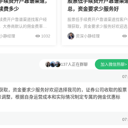
手续费开户靠谱渠道，
股票低手续费开户靠谱渠
续费多少
总，资金要求少服务好
续费开户靠谱渠道找客户经
股票低手续费开户靠谱渠道找客户
，大券商默认的佣金费率正
理获取，资金要求少服务好欢迎选
万3到万8，证券公司给出的
我司的，证券公司收取的股票佣金
小静经理
1032
资深小静经理
不一样，开户前找客户经理
按万分之3及以下计算，佣金可以
优惠佣金，备好本人身份证
整，根据自身运营成本和实际情况
商新开股票账...
定专属的佣金优惠标准。因...
137人正在群聊
加入微信热聊>
07
获取，资金要求少服务好欢迎选择我司的，证券公司收取的股票
以调整，根据自身运营成本和实际情况制定专属的佣金优惠标
07