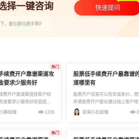
人选择一键咨询
快速提问
一下，量比委比换手率内盘外盘要怎么去看呢？”
股票开户券商排行，本地头部券商怎么选(附选型建议)”
T开通选券商，不同券商功能权限有差异吗？”
手续费开户靠谱渠道攻
股票低手续费开户最靠谱
金要求少服务好
道哪里有
续费开户靠谱渠道找客户经
股票开户交易可以低至成本价，想
资金要求少服务好欢迎选择
申请股票开户建议通过线上客户经
目前大部分的券商默认佣金
给您办理，证券公司佣金是可以联
小静经理
1235
资深小石经理
2
是可以调整，找客户经理协
客户经理协商的。佣金是可以降低
不同于传统的柜台开户，现
的，主要是依靠下面的方法：1、
更加方便：同样...
以增加您的账户入金规模，...