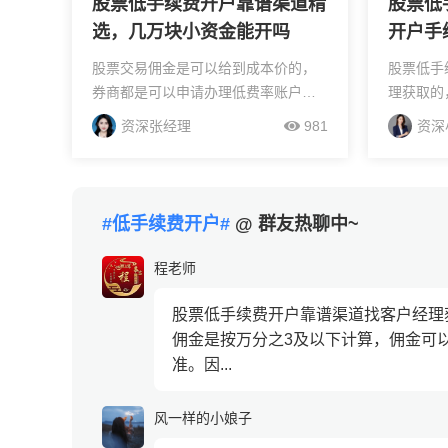
股票低手续费开户靠谱渠道精
股票低
选，几万块小资金能开吗
开户手
股票交易佣金是可以给到成本价的，
股票低手
券商都是可以申请办理低费率账户
理获取的
的，但是每家证券公司所给出优惠力
常水平是
资深张经理
981
资深
度都有差别。如果您联系开户经理申
优惠力度
请开户的话，佣金就是可以进行调整
帮您调整
的。在线办理开户需要满足1...
储蓄卡，券
#低手续费开户#
@ 群友热聊中~
程老师
股票低手续费开户靠谱渠道找客户经理
佣金是按万分之3及以下计算，佣金可
准。因...
风一样的小娘子