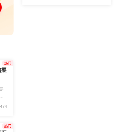
的渠
要
理
系
474
您可