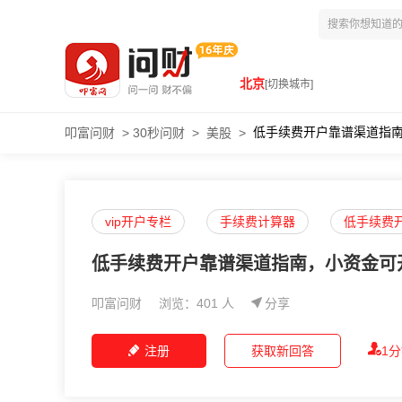
北京
[切换城市]
低手续费开户靠谱渠道指
叩富问财
>
30秒问财
>
美股
>
vip开户专栏
手续费计算器
低手续费
低手续费开户靠谱渠道指南，小资金可
叩富问财
浏览：401 人
分享
注册
获取新回答
1