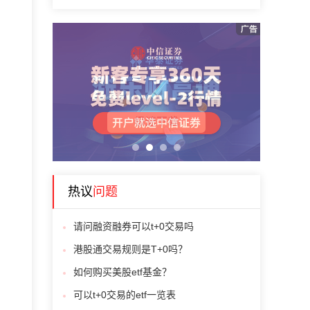
1
2
3
4
热议
问题
请问融资融券可以t+0交易吗
港股通交易规则是T+0吗？
如何购买美股etf基金？
可以t+0交易的etf一览表