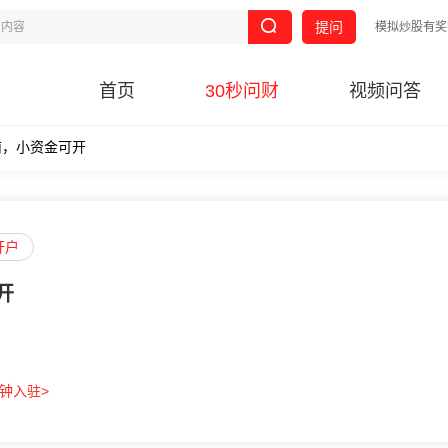
提问
模拟炒股有奖
首页
30秒问财
视频问答
南，小资金可开
开户
开
分钟入驻>